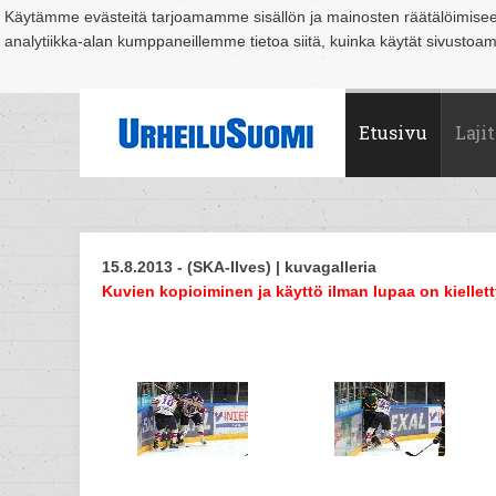
Käytämme evästeitä tarjoamamme sisällön ja mainosten räätälöimise
analytiikka-alan kumppaneillemme tietoa siitä, kuinka käytät sivusto
Suomi
Espoo
Helsinki
Hämeenlinna
Joensuu
Jyväskylä
Kouvo
Etusivu
Lajit
15.8.2013 - (SKA-Ilves) | kuvagalleria
Kuvien kopioiminen ja käyttö ilman lupaa on kiellett