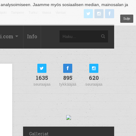
 analysoimiseen. Jaamme myös sosiaalisen median, mainosalan ja
äjoki
Tampere
Turku
Vaasa
Vantaa
Sulje
i.com
Info
1635
895
620
seuraajaa
tykkääjää
seuraajaa
Galleriat