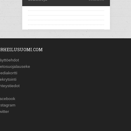
RHEILUSUOMI.COM
äyttöehdot
ietosuojalauseke
ediakortti
ekrytointi
hteystiedot
acebook
nstagram
witter