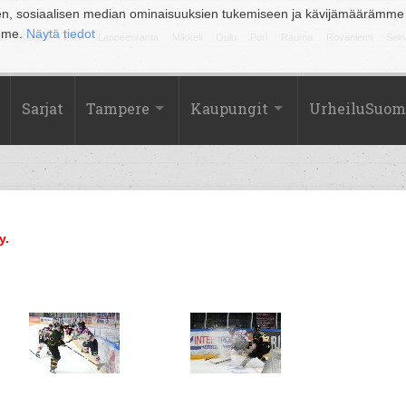
en, sosiaalisen median ominaisuuksien tukemiseen ja kävijämäärämme
amme.
Näytä tiedot
la
Kuopio
Lahti
Lappeenranta
Mikkeli
Oulu
Pori
Rauma
Rovaniemi
Sein
Sarjat
Tampere
Kaupungit
UrheiluSuom
y.