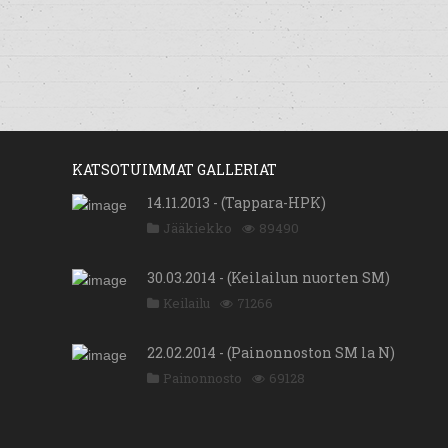
KATSOTUIMMAT GALLERIAT
14.11.2013 - (Tappara-HPK)
Jääkiekko
89490
30.03.2014 - (Keilailun nuorten SM)
Keilailu
71266
22.02.2014 - (Painonnoston SM la N)
Painonnosto
69128