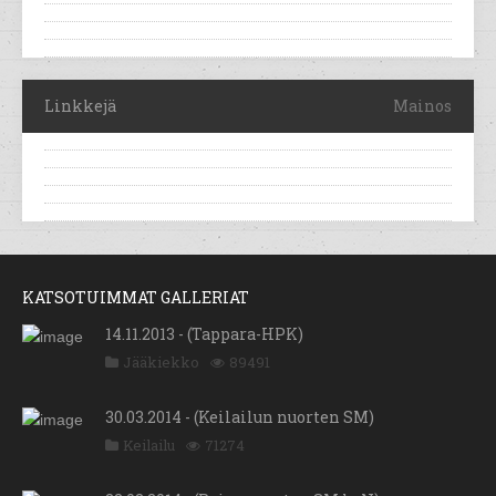
Linkkejä
Mainos
KATSOTUIMMAT GALLERIAT
14.11.2013 - (Tappara-HPK)
Jääkiekko
89491
30.03.2014 - (Keilailun nuorten SM)
Keilailu
71274