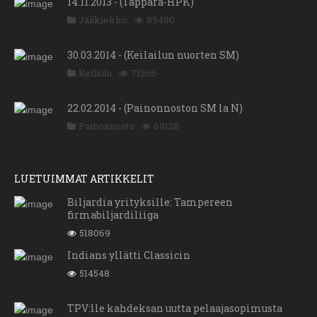
14.11.2013 - (Tappara-HPK)
Jääkiekko
89490
30.03.2014 - (Keilailun nuorten SM)
Keilailu
71266
22.02.2014 - (Painonnoston SM la N)
Painonnosto
69128
LUETUIMMAT ARTIKKELIT
Biljardia yrityksille: Tampereen
firmabiljardiliiga
518069
Indians yllätti Classicin
514548
TPV:lle kahdeksan uutta pelaajasopimusta