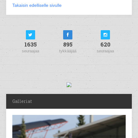
Takaisin edelliselle sivulle
1635
895
620
seuraajaa
tykkääjää
seuraajaa
Galleriat