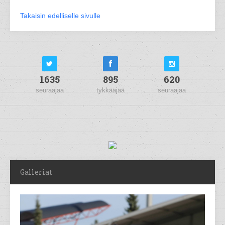
Takaisin edelliselle sivulle
1635
895
620
seuraajaa
tykkääjää
seuraajaa
Galleriat