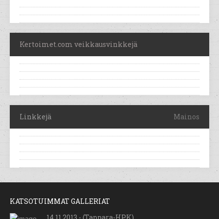
Kertoimet.com veikkausvinkkejä
Linkkejä
Mainos
KATSOTUIMMAT GALLERIAT
14.11.2013 - (Tappara-HPK)