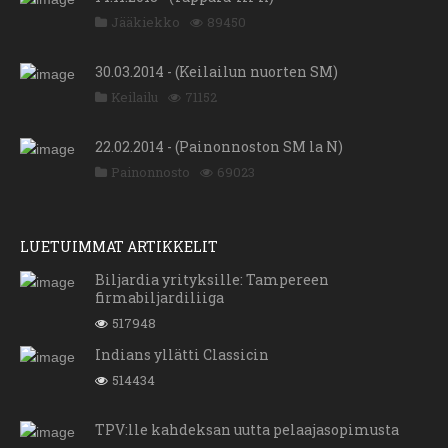
Jääkiekko
89450
30.03.2014 - (Keilailun nuorten SM)
Keilailu
71152
22.02.2014 - (Painonnoston SM la N)
Painonnosto
69023
LUETUIMMAT ARTIKKELIT
Biljardia yrityksille: Tampereen
firmabiljardiliiga
517948
Indians yllätti Classicin
514434
TPV:lle kahdeksan uutta pelaajasopimusta