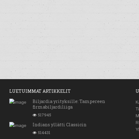
LUETUIMMAT ARTIKKELIT
U
Biljardia yrityksille: Tampereen
K
firmabiljardiliiga
T
517945
M
R
Indians yllätti Classicin
Y
514431