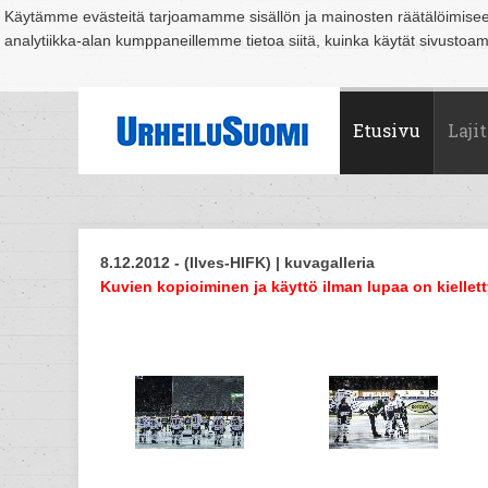
Käytämme evästeitä tarjoamamme sisällön ja mainosten räätälöimise
analytiikka-alan kumppaneillemme tietoa siitä, kuinka käytät sivusto
Suomi
Espoo
Helsinki
Hämeenlinna
Joensuu
Jyväskylä
Kouvo
Etusivu
Lajit
8.12.2012 - (Ilves-HIFK) | kuvagalleria
Kuvien kopioiminen ja käyttö ilman lupaa on kiellett