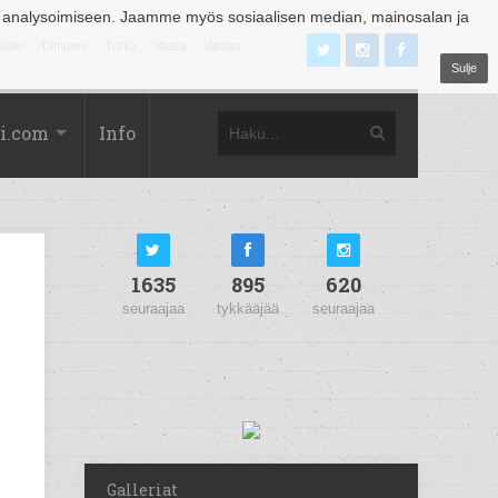
 analysoimiseen. Jaamme myös sosiaalisen median, mainosalan ja
äjoki
Tampere
Turku
Vaasa
Vantaa
Sulje
i.com
Info
1635
895
620
seuraajaa
tykkääjää
seuraajaa
Galleriat