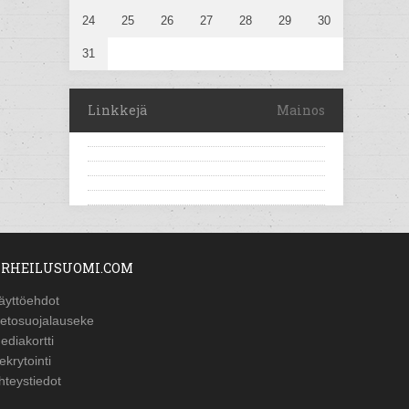
24
25
26
27
28
29
30
31
Linkkejä
Mainos
RHEILUSUOMI.COM
äyttöehdot
ietosuojalauseke
ediakortti
ekrytointi
hteystiedot