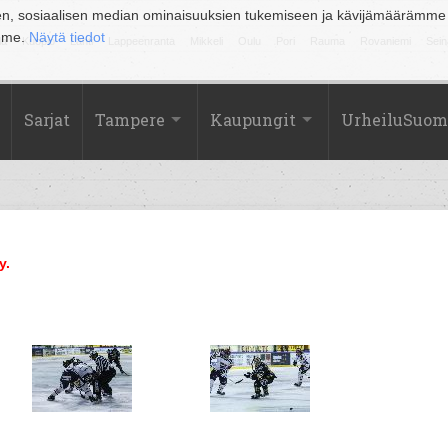
en, sosiaalisen median ominaisuuksien tukemiseen ja kävijämäärämme
amme.
Näytä tiedot
la
Kuopio
Lahti
Lappeenranta
Mikkeli
Oulu
Pori
Rauma
Rovaniemi
Sein
Sarjat
Tampere
Kaupungit
UrheiluSuom
y.