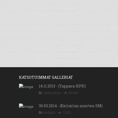
KATSOTUIMMAT GALLERIAT
14.11.2013 - (Tappara-HPK)
Jääkiekko
89450
30.03.2014 - (Keilailun nuorten SM)
Keilailu
71152