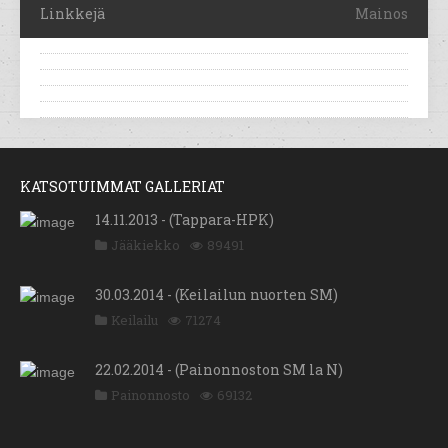
Linkkejä
Mainos
KATSOTUIMMAT GALLERIAT
14.11.2013 - (Tappara-HPK)
Jääkiekko
89491
30.03.2014 - (Keilailun nuorten SM)
Keilailu
71274
22.02.2014 - (Painonnoston SM la N)
Painonnosto
69132