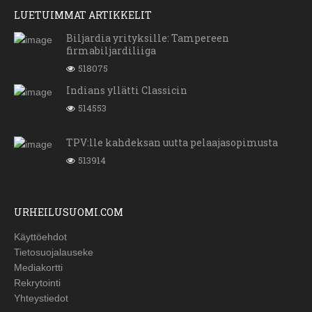
LUETUIMMAT ARTIKKELIT
Biljardia yrityksille: Tampereen
firmabiljardiliiga
518075
Indians yllätti Classicin
514553
TPV:lle kahdeksan uutta pelaajasopimusta
513914
URHEILUSUOMI.COM
Käyttöehdot
Tietosuojalauseke
Mediakortti
Rekrytointi
Yhteystiedot