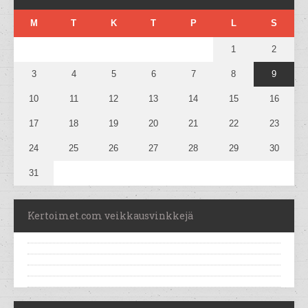
M
T
K
T
P
L
S
1
2
3
4
5
6
7
8
9
10
11
12
13
14
15
16
17
18
19
20
21
22
23
24
25
26
27
28
29
30
31
Kertoimet.com veikkausvinkkejä