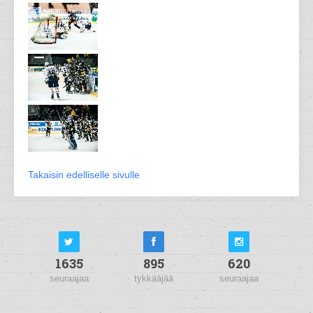
Takaisin edelliselle sivulle
1635
895
620
seuraajaa
tykkääjää
seuraajaa