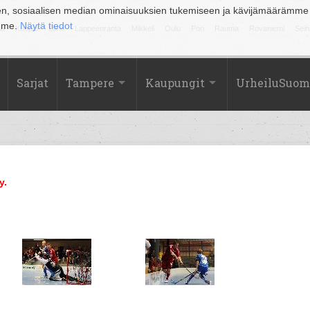
en, sosiaalisen median ominaisuuksien tukemiseen ja kävijämäärämme
amme.
Näytä tiedot
la
Kuopio
Lahti
Lappeenranta
Mikkeli
Oulu
Pori
Rauma
Rovaniemi
Sein
Sarjat
Tampere
Kaupungit
UrheiluSuom
y.