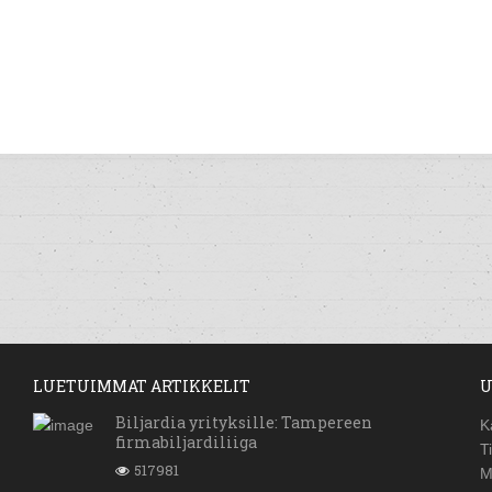
LUETUIMMAT ARTIKKELIT
U
Biljardia yrityksille: Tampereen
K
firmabiljardiliiga
T
517981
M