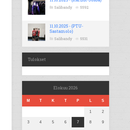
Salibandy
5592
11.10.2025 - (PTU-
Sastamolo)
Salibandy
5531
Tulokset
Elokuu 2026
M
T
K
T
P
L
S
1
2
3
4
5
6
7
8
9