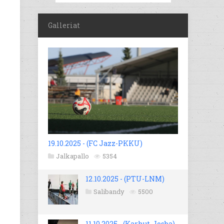
Galleriat
19.10.2025 - (FC Jazz-PKKU)
Jalkapallo
5354
12.10.2025 - (PTU-LNM)
Salibandy
5500
11.10.2025 - (Karhut-Josba)