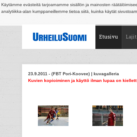
Käytämme evästeitä tarjoamamme sisällön ja mainosten räätälöimise
analytiikka-alan kumppaneillemme tietoa siitä, kuinka käytät sivusto
Suomi
Espoo
Helsinki
Hämeenlinna
Joensuu
Jyväskylä
Kouvo
Etusivu
Lajit
23.9.2011 - (FBT Pori-Koovee) | kuvagalleria
Kuvien kopioiminen ja käyttö ilman lupaa on kiellett