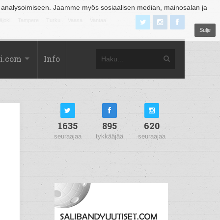
 analysoimiseen. Jaamme myös sosiaalisen median, mainosalan ja
äjoki
Tampere
Turku
Vaasa
Vantaa
Sulje
i.com
Info
1635
895
620
seuraajaa
tykkääjää
seuraajaa