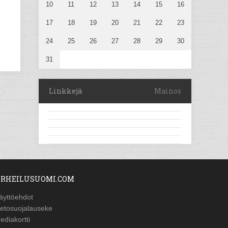
10
11
12
13
14
15
16
17
18
19
20
21
22
23
24
25
26
27
28
29
30
31
Linkkejä
Mainos
RHEILUSUOMI.COM
äyttöehdot
ietosuojalauseke
ediakortti