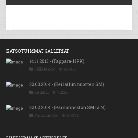
KATSOTUIMMAT GALLERIAT
14.11.2013 - (Tappara-HPK)
Jääkiekko
89486
30.03.2014 - (Keilailun nuorten SM)
Keilailu
71222
22.02.2014 - (Painonnoston SM la N)
Painonnosto
69093