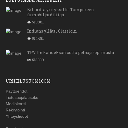
LUETUIMMAT ARTIKKELIT
Biljardia yrityksille: Tampereen
firmabiljardiliiga
518001
Indians yllätti Classicin
514481
TPV:lle kahdeksan uutta pelaajasopimusta
513839
URHEILUSUOMI.COM
Käyttöehdot
Tietosuojalauseke
Mediakortti
Rekrytointi
Yhteystiedot