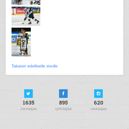
Takaisin edelliselle sivulle
1635
895
620
seuraajaa
tykkääjää
seuraajaa