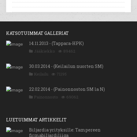
KATSOTUIMMAT GALLERIAT
14.11.2013 - (Tappara-HPK)
Jääkiekko
89462
30.03.2014 - (Keilailun nuorten SM)
Keilailu
71195
22.02.2014 - (Painonnoston SM la N)
Painonnosto
69062
LUETUIMMAT ARTIKKELIT
Biljardia yrityksille: Tampereen
firmabiljardiliiga