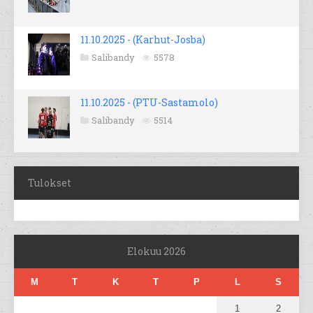
11.10.2025 - (Karhut-Josba)
Salibandy
5578
11.10.2025 - (PTU-Sastamolo)
Salibandy
5514
Tulokset
Elokuu 2026
M
T
K
T
P
L
S
1
2