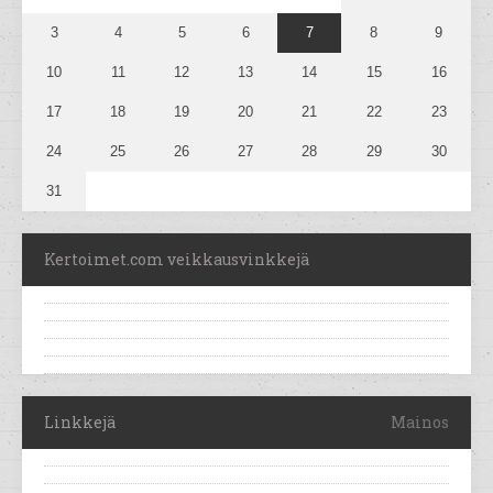
3
4
5
6
7
8
9
10
11
12
13
14
15
16
17
18
19
20
21
22
23
24
25
26
27
28
29
30
31
Kertoimet.com veikkausvinkkejä
Linkkejä
Mainos