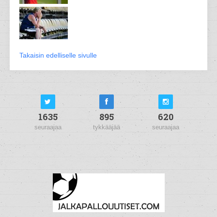
Takaisin edelliselle sivulle
1635
895
620
seuraajaa
tykkääjää
seuraajaa