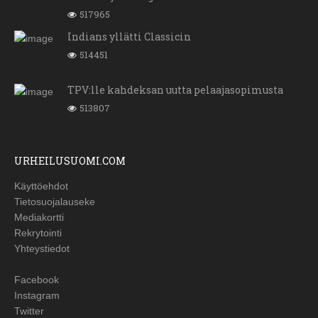
517965
Indians yllätti Classicin
514451
TPV:lle kahdeksan uutta pelaajasopimusta
513807
URHEILUSUOMI.COM
Käyttöehdot
Tietosuojalauseke
Mediakortti
Rekrytointi
Yhteystiedot
Facebook
Instagram
Twitter