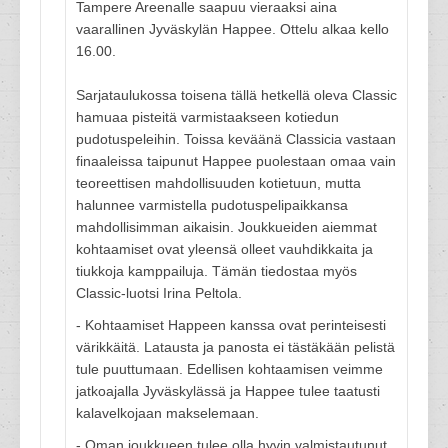
Tampere Areenalle saapuu vieraaksi aina
vaarallinen Jyväskylän Happee. Ottelu alkaa kello
16.00.
Sarjataulukossa toisena tällä hetkellä oleva Classic
hamuaa pisteitä varmistaakseen kotiedun
pudotuspeleihin. Toissa keväänä Classicia vastaan
finaaleissa taipunut Happee puolestaan omaa vain
teoreettisen mahdollisuuden kotietuun, mutta
halunnee varmistella pudotuspelipaikkansa
mahdollisimman aikaisin. Joukkueiden aiemmat
kohtaamiset ovat yleensä olleet vauhdikkaita ja
tiukkoja kamppailuja. Tämän tiedostaa myös
Classic-luotsi Irina Peltola.
- Kohtaamiset Happeen kanssa ovat perinteisesti
värikkäitä. Latausta ja panosta ei tästäkään pelistä
tule puuttumaan. Edellisen kohtaamisen veimme
jatkoajalla Jyväskylässä ja Happee tulee taatusti
kalavelkojaan makselemaan.
- Oman joukkueen tulee olla hyvin valmistautunut