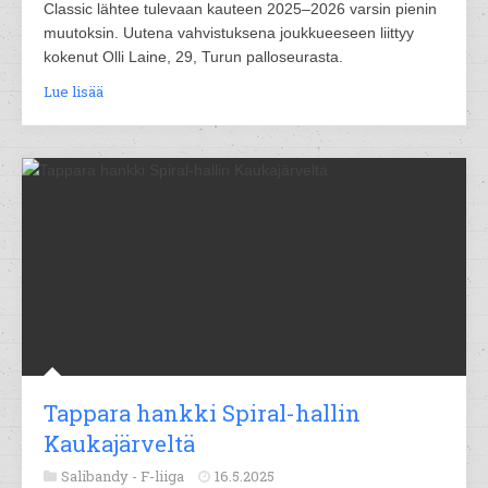
Classic lähtee tulevaan kauteen 2025–2026 varsin pienin
muutoksin. Uutena vahvistuksena joukkueeseen liittyy
kokenut Olli Laine, 29, Turun palloseurasta.
Lue lisää
Tappara hankki Spiral-hallin
Kaukajärveltä
Salibandy -
F-liiga
16.5.2025