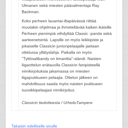
Ulmanen sekä miesten päävalmentaja Ray
Backman.
Koko perheen lauantai-iltapäivässä riittää
muutakin ohjelmaa ja ihmeteltävää kaiken ikäisille.
Perheen pienimpiä viihdyttää Classic -panda sekä
aarteenetsintä. Lapsille on myös leikkipiste ja
jokaiselle Classicin junioripelaajalle jaetaan
ottelussa yllätyslahja. Paikalla on myös
”Tyttösalibandy on timanttia”-ständi. Naisten
liigaottelun erätauolla Classicin fanipisteellä
nimikirjoituksia jakamassa on miesten
liigajoukkueen pelaajia. Ottelun jälkeen on
mahdollisuus saada myös naisten joukkueen
suosikkipelaajasi nimikirjoitus.
Classicin tiedotteesta / UrheiluTampere
Takaisin edelliselle sivulle