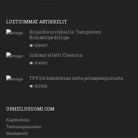
LUETUIMMAT ARTIKKELIT
Biljardia yrityksille: Tampereen
firmabiljardiliiga
518087
Indians yllätti Classicin
514565
TPV:lle kahdeksan uutta pelaajasopimusta
513926
URHEILUSUOMI.COM
Käyttöehdot
Tietosuojalauseke
Mediakortti