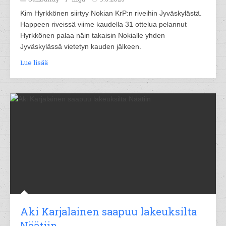
Kim Hyrkkönen siirtyy Nokian KrP:n riveihin Jyväskylästä.
Happeen riveissä viime kaudella 31 ottelua pelannut
Hyrkkönen palaa näin takaisin Nokialle yhden
Jyväskylässä vietetyn kauden jälkeen.
Lue lisää
Aki Karjalainen saapuu lakeuksilta
Näätiin