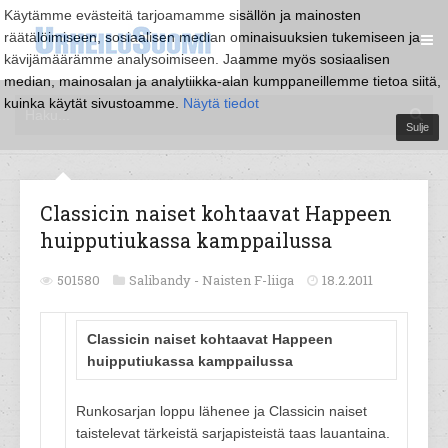
Käytämme evästeitä tarjoamamme sisällön ja mainosten
räätälöimiseen, sosiaalisen median ominaisuuksien tukemiseen ja
kävijämäärämme analysoimiseen. Jaamme myös sosiaalisen
median, mainosalan ja analytiikka-alan kumppaneillemme tietoa siitä,
kuinka käytät sivustoamme.
Näytä tiedot
Sulje
Classicin naiset kohtaavat Happeen
huipputiukassa kamppailussa
501580
Salibandy -
Naisten F-liiga
18.2.2011
Classicin naiset kohtaavat Happeen
huipputiukassa kamppailussa
Runkosarjan loppu lähenee ja Classicin naiset
taistelevat tärkeistä sarjapisteistä taas lauantaina.