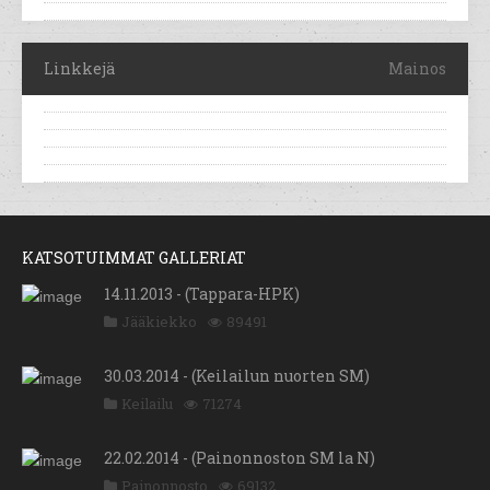
Linkkejä
Mainos
KATSOTUIMMAT GALLERIAT
14.11.2013 - (Tappara-HPK)
Jääkiekko
89491
30.03.2014 - (Keilailun nuorten SM)
Keilailu
71274
22.02.2014 - (Painonnoston SM la N)
Painonnosto
69132