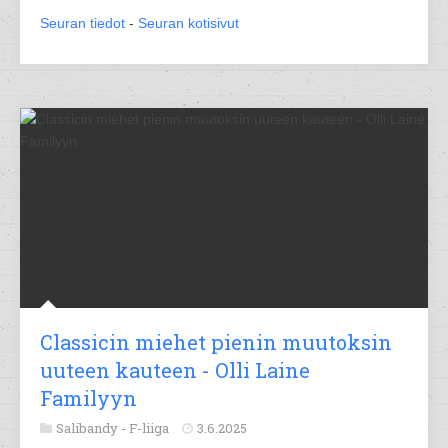
Seuran tiedot
-
Seuran kotisivut
Classicin miehet pienin muutoksin
uuteen kauteen - Olli Laine
Familyyn
Salibandy -
F-liiga
3.6.2025