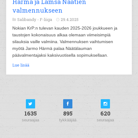
Härmä ja Lämsä Näätien
valmennukseen
Salibandy -
F-liiga
29.4.2025
Nokian KrP:n tulevan kauden 2025-2026 joukkueen ja
taustojen kokonaisuus alkaa olemaan viimeisimpiä
silauksia vaille valmiina. Valmennuksen vaihtumisen
myötä Jarmo Härmä palaa Näätälauman
päävalmentajaksi kaksivuotisella sopimuksellaan.
Lue lisää
1635
895
620
seuraajaa
tykkääjää
seuraajaa