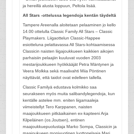
ja hereillä alusta loppuun, Peltola lisää.
All Stars -ottelussa legendoja kentän täydeltä
Tampere Areenalla aloitetaan pelaaminen jo kello
14.00 ottelulla Classic Family All Stars – Classic
Playmakers. Liigaottelun Classic-Happee
esiotteluna pelattavassa All Stars-kohtaamisessa
Classicin naisten liigajoukkueen kaikkien aikojen
parhaisiin pelaajiin kuuluvat vuoden 2003
mestarijoukkueen hyökkääjät Petra Mäntynen ja
Veera Molkka sekä maalivahti Miia Pöntinen
näyttävät, että taidot ovat edelleen tallella.
Classic Familyä edustava kolmikko saa
seurakseen myös muita salibandylegendoja, kun
kentälle astelee mm. eniten liigamaaleja
viimeistellyt Tero Karppanen, naisten
maajoukkueen pitkäaikainen ex-kapteeni Arja
Kilpeläinen (os.Joutsen), entinen
maajoukkuepuolustaja Marko Sompa, Classicin ja
maajoukueen monivuotinen luottopelaaja Mari