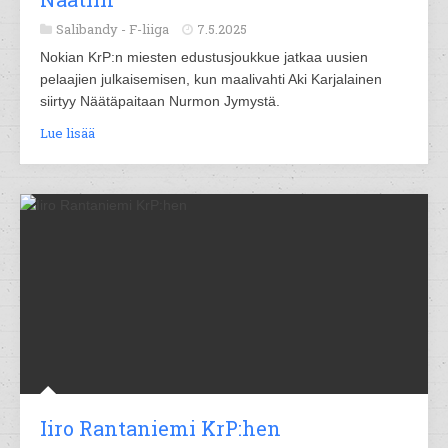
Salibandy -
F-liiga
7.5.2025
Nokian KrP:n miesten edustusjoukkue jatkaa uusien
pelaajien julkaisemisen, kun maalivahti Aki Karjalainen
siirtyy Näätäpaitaan Nurmon Jymystä.
Lue lisää
Iiro Rantaniemi KrP:hen