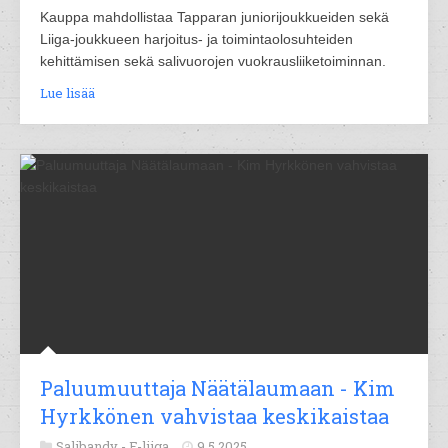
Kauppa mahdollistaa Tapparan juniorijoukkueiden sekä
Liiga-joukkueen harjoitus- ja toimintaolosuhteiden
kehittämisen sekä salivuorojen vuokrausliiketoiminnan.
Lue lisää
Paluumuuttaja Näätälaumaan - Kim
Hyrkkönen vahvistaa keskikaistaa
Salibandy -
F-liiga
9.5.2025