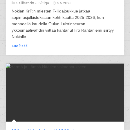
Salibandy -
F-liiga
5.5.2025
Nokian KrP:n miesten F-liigajoukkue jatkaa
sopimusjulkistuksiaan kohti kautta 2025-2026, kun
menneellä kaudella Oulun Luistinseuran
ykkösmaalivahdin viittaa kantanut Iiro Rantaniemi siirtyy
Nokialle.
Lue lisää