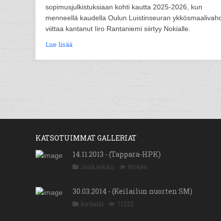
sopimusjulkistuksiaan kohti kautta 2025-2026, kun
menneellä kaudella Oulun Luistinseuran ykkösmaalivah
viittaa kantanut Iiro Rantaniemi siirtyy Nokialle.
Lue lisää
KATSOTUIMMAT GALLERIAT
14.11.2013 - (Tappara-HPK)
Jääkiekko
89486
30.03.2014 - (Keilailun nuorten SM)
Keilailu
71222