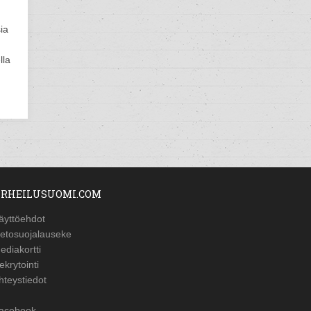
ia
lla
RHEILUSUOMI.COM
äyttöehdot
ietosuojalauseke
ediakortti
ekrytointi
hteystiedot
acebook