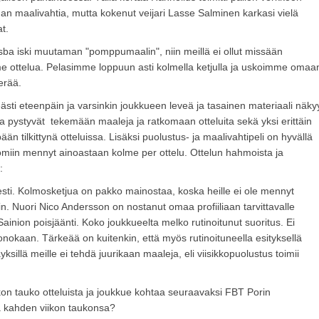
man maalivahtia, mutta kokenut veijari Lasse Salminen karkasi vielä
t.
osba iski muutaman "pomppumaalin", niin meillä ei ollut missään
mme ottelua. Pelasimme loppuun asti kolmella ketjulla ja uskoimme omaa
erää.
ästi eteenpäin ja varsinkin joukkueen leveä ja tasainen materiaali näky
tka pystyvät tekemään maaleja ja ratkomaan otteluita sekä yksi erittäin
ään tilkittynä otteluissa. Lisäksi puolustus- ja maalivahtipeli on hyvällä
 omiin mennyt ainoastaan kolme per ottelu. Ottelun hahmoista ja
:
sti. Kolmosketjua on pakko mainostaa, koska heille ei ole mennyt
. Nuori Nico Andersson on nostanut omaa profiiliaan tarvittavalle
Sainion poisjäänti. Koko joukkueelta melko rutinoitunut suoritus. Ei
okaan. Tärkeää on kuitenkin, että myös rutinoituneella esityksellä
ksillä meille ei tehdä juurikaan maaleja, eli viisikkopuolustus toimii
ikon tauko otteluista ja joukkue kohtaa seuraavaksi FBT Porin
ä kahden viikon taukonsa?