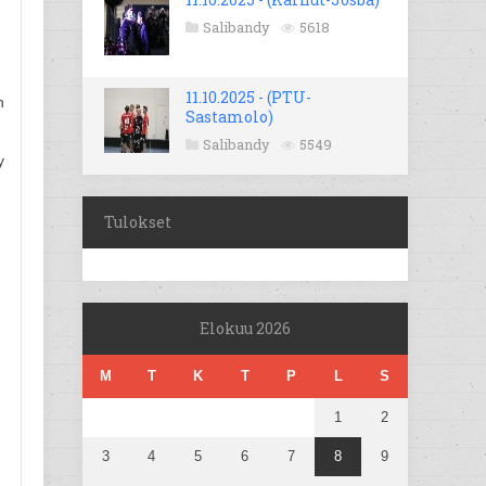
Salibandy
5618
11.10.2025 - (PTU-
n
Sastamolo)
Salibandy
5549
y
Tulokset
Elokuu 2026
M
T
K
T
P
L
S
1
2
3
4
5
6
7
8
9