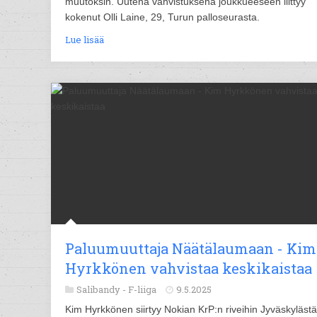
muutoksin. Uutena vahvistuksena joukkueeseen liittyy
kokenut Olli Laine, 29, Turun palloseurasta.
Lue lisää
Paluumuuttaja Näätälaumaan - Kim
Hyrkkönen vahvistaa keskikaistaa
Salibandy -
F-liiga
9.5.2025
Kim Hyrkkönen siirtyy Nokian KrP:n riveihin Jyväskylästä