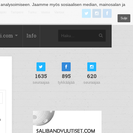
 analysoimiseen. Jaamme myös sosiaalisen median, mainosalan ja
äjoki
Tampere
Turku
Vaasa
Vantaa
Sulje
i.com
Info
1635
895
620
seuraajaa
tykkääjää
seuraajaa
n