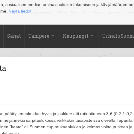
en, sosiaalisen median ominaisuuksien tukemiseen ja kävijämäärämme
amme.
Näytä tiedot
la
Kuopio
Lahti
Lappeenranta
Mikkeli
Oulu
Pori
Rauma
Rovaniemi
Sein
Sarjat
Tampere
Kaupungit
UrheiluSuom
ta
äättyi ennakoidun hyvin ja joukkue otti rutinoituneen 3-6 (0-2,1-0,2-
n neljänneksi sarjataulukossa vaikkakin tasapisteissä olevalla Tapanila
inen "kaato" oli Suomen cup mukaanlukien jo kolmas voitto putkeen ja
elutauolle.