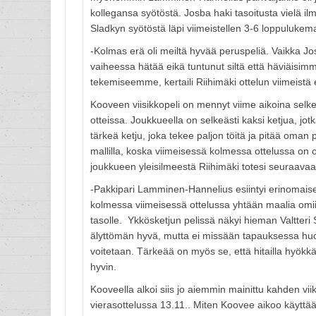
kollegansa syötöstä. Josba haki tasoitusta vielä il
Sladkyn syötöstä läpi viimeistellen 3-6 loppulukema
-Kolmas erä oli meiltä hyvää peruspeliä. Vaikka J
vaiheessa hätää eikä tuntunut siltä että häviäisi
tekemiseemme, kertaili Riihimäki ottelun viimeistä 
Kooveen viisikkopeli on mennyt viime aikoina selke
otteissa. Joukkueella on selkeästi kaksi ketjua, jo
tärkeä ketju, joka tekee paljon töitä ja pitää oman p
mallilla, koska viimeisessä kolmessa ottelussa on
joukkueen yleisilmeestä Riihimäki totesi seuraavaa
-Pakkipari Lamminen-Hannelius esiintyi erinomaise
kolmessa viimeisessä ottelussa yhtään maalia omiin
tasolle. Ykkösketjun pelissä näkyi hieman Valtteri 
älyttömän hyvä, mutta ei missään tapauksessa huon
voitetaan. Tärkeää on myös se, että hitailla hyökkäy
hyvin.
Kooveella alkoi siis jo aiemmin mainittu kahden vi
vierasottelussa 13.11.. Miten Koovee aikoo käyttä