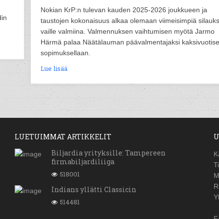
Nokian KrP:n tulevan kauden 2025-2026 joukkueen ja
din
taustojen kokonaisuus alkaa olemaan viimeisimpiä silauks
vaille valmiina. Valmennuksen vaihtumisen myötä Jarmo
Härmä palaa Näätälauman päävalmentajaksi kaksivuotise
sopimuksellaan.
Lue lisää
LUETUIMMAT ARTIKKELIT
U
Biljardia yrityksille: Tampereen
K
firmabiljardiliiga
T
518001
M
R
Indians yllätti Classicin
Y
514481
F