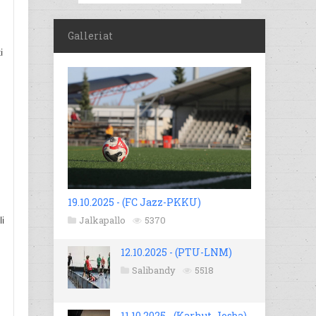
Galleriat
i
19.10.2025 - (FC Jazz-PKKU)
Jalkapallo
5370
i
12.10.2025 - (PTU-LNM)
Salibandy
5518
11.10.2025 - (Karhut-Josba)