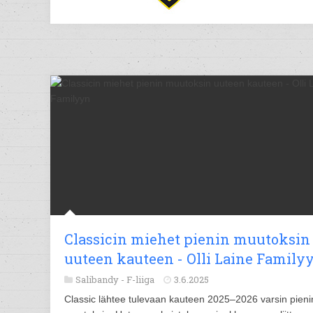
Classicin miehet pienin muutoksin
uuteen kauteen - Olli Laine Family
Salibandy -
F-liiga
3.6.2025
Classic lähtee tulevaan kauteen 2025–2026 varsin pieni