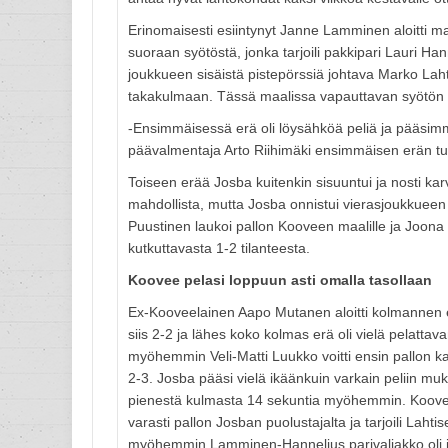
Erinomaisesti esiintynyt Janne Lamminen aloitti maa
suoraan syötöstä, jonka tarjoili pakkipari Lauri 
joukkueen sisäistä pistepörssiä johtava Marko Lah
takakulmaan. Tässä maalissa vapauttavan syötön 
-Ensimmäisessä erä oli löysähköä peliä ja pääsim
päävalmentaja Arto Riihimäki ensimmäisen erän tu
Toiseen erää Josba kuitenkin sisuuntui ja nosti ka
mahdollista, mutta Josba onnistui vierasjoukkuee
Puustinen laukoi pallon Kooveen maalille ja Joona G
kutkuttavasta 1-2 tilanteesta.
Koovee pelasi loppuun asti omalla tasollaan
Ex-Kooveelainen Aapo Mutanen aloitti kolmannen er
siis 2-2 ja lähes koko kolmas erä oli vielä pelatta
myöhemmin Veli-Matti Luukko voitti ensin pallon ka
2-3. Josba pääsi vielä ikäänkuin varkain peliin m
pienestä kulmasta 14 sekuntia myöhemmin. Koovee 
varasti pallon Josban puolustajalta ja tarjoili Lah
myöhemmin Lamminen-Hannelius parivaljakko oli jäl