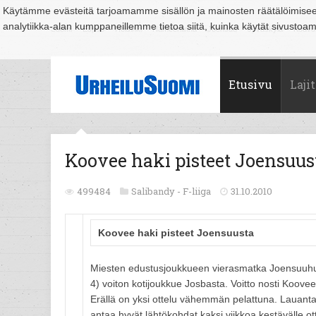
Käytämme evästeitä tarjoamamme sisällön ja mainosten räätälöimise
analytiikka-alan kumppaneillemme tietoa siitä, kuinka käytät sivusto
Suomi
Espoo
Helsinki
Hämeenlinna
Joensuu
Jyväskylä
Kouvo
Etusivu
Lajit
Koovee haki pisteet Joensuus
499484
Salibandy -
F-liiga
31.10.2010
Koovee haki pisteet Joensuusta
Miesten edustusjoukkueen vierasmatka Joensuuhun p
4) voiton kotijoukkue Josbasta. Voitto nosti Koovee
Erällä on yksi ottelu vähemmän pelattuna. Lauanta
antaa hyvät lähtökohdat kaksi viikkoa kestävälle ott