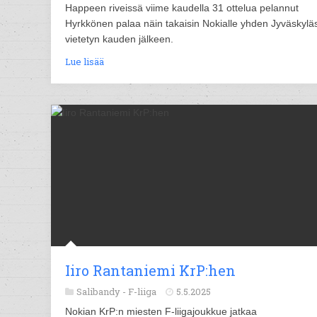
Happeen riveissä viime kaudella 31 ottelua pelannut
Hyrkkönen palaa näin takaisin Nokialle yhden Jyväskylä
vietetyn kauden jälkeen.
Lue lisää
Iiro Rantaniemi KrP:hen
Salibandy -
F-liiga
5.5.2025
Nokian KrP:n miesten F-liigajoukkue jatkaa