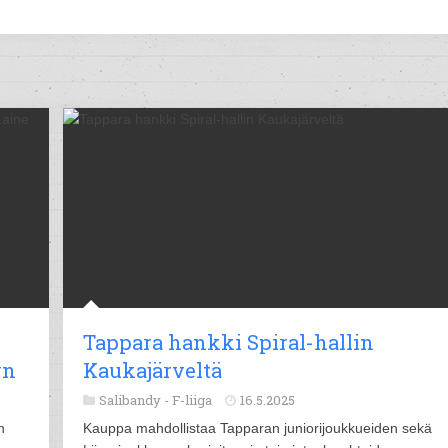
Tappara hankki Spiral-hallin
yn
Kaukajärveltä
Salibandy -
F-liiga
16.5.2025
n
Kauppa mahdollistaa Tapparan juniorijoukkueiden sekä