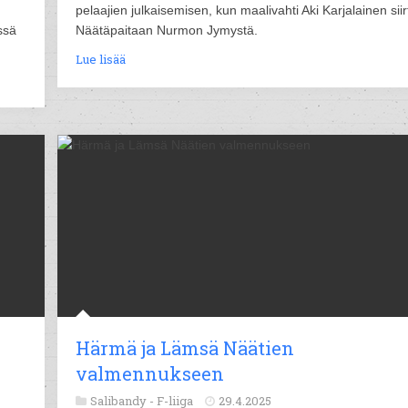
pelaajien julkaisemisen, kun maalivahti Aki Karjalainen siir
ssä
Näätäpaitaan Nurmon Jymystä.
Lue lisää
Härmä ja Lämsä Näätien
valmennukseen
Salibandy -
F-liiga
29.4.2025