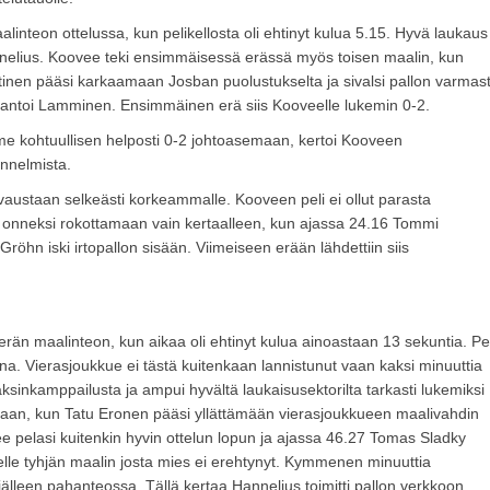
linteon ottelussa, kun pelikellosta oli ehtinyt kulua 5.15. Hyvä laukaus
Hannelius. Koovee teki ensimmäisessä erässä myös toisen maalin, kun
tinen pääsi karkaamaan Josban puolustukselta ja sivalsi pallon varmast
antoi Lamminen. Ensimmäinen erä siis Kooveelle lukemin 0-2.
me kohtuullisen helposti 0-2 johtoasemaan, kertoi Kooveen
nnelmista.
rvaustaan selkeästi korkeammalle. Kooveen peli ei ollut parasta
n onneksi rokottamaan vain kertaalleen, kun ajassa 24.16 Tommi
röhn iski irtopallon sisään. Viimeiseen erään lähdettiin siis
än maalinteon, kun aikaa oli ehtinyt kulua ainoastaan 13 sekuntia. Pel
vana. Vierasjoukkue ei tästä kuitenkaan lannistunut vaan kaksi minuuttia
ksinkamppailusta ja ampui hyvältä laukaisusektorilta tarkasti lukemiksi
ukaan, kun Tatu Eronen pääsi yllättämään vierasjoukkueen maalivahdin
pelasi kuitenkin hyvin ottelun lopun ja ajassa 46.27 Tomas Sladky
tiselle tyhjän maalin josta mies ei erehtynyt. Kymmenen minuuttia
leen pahanteossa. Tällä kertaa Hannelius toimitti pallon verkkoon