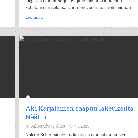
Liiga-joukkueen harjoitus- ja toimintaolosuhteiden
kehittämisen sekä salivuorojen vuokrausliiketoiminnan.
Lue lisää
Aki Karjalainen saapuu lakeuksilta
Näätiin
Salibandy -
F-liiga
7.5.2025
.
Nokian KrP:n miesten edustusjoukkue jatkaa uusien