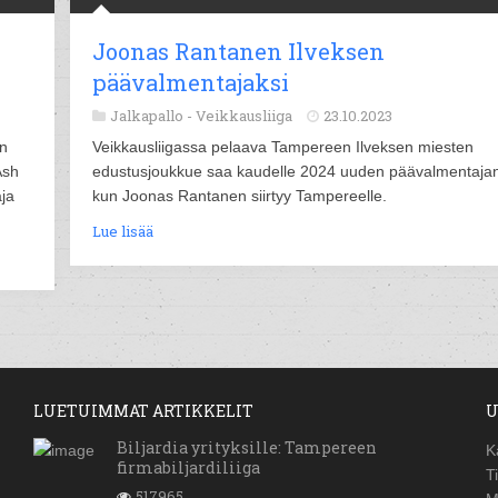
Joonas Rantanen Ilveksen
päävalmentajaksi
Jalkapallo -
Veikkausliiga
23.10.2023
on
Veikkausliigassa pelaava Tampereen Ilveksen miesten
Ash
edustusjoukkue saa kaudelle 2024 uuden päävalmentaja
aja
kun Joonas Rantanen siirtyy Tampereelle.
Lue lisää
LUETUIMMAT ARTIKKELIT
U
Biljardia yrityksille: Tampereen
K
firmabiljardiliiga
T
517965