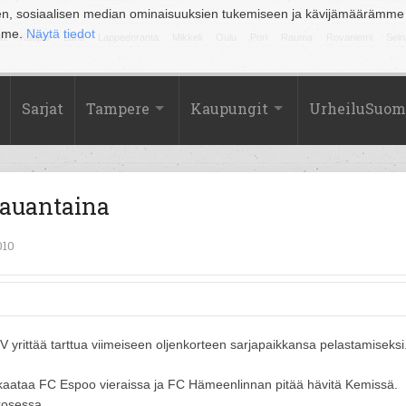
en, sosiaalisen median ominaisuuksien tukemiseen ja kävijämäärämme
amme.
Näytä tiedot
la
Kuopio
Lahti
Lappeenranta
Mikkeli
Oulu
Pori
Rauma
Rovaniemi
Sein
Sarjat
Tampere
Kaupungit
UrheiluSuom
lauantaina
010
 yrittää tarttua viimeiseen oljenkorteen sarjapaikkansa pelastamiseksi
 kaataa FC Espoo vieraissa ja FC Hämeenlinnan pitää hävitä Kemissä.
kosessa.