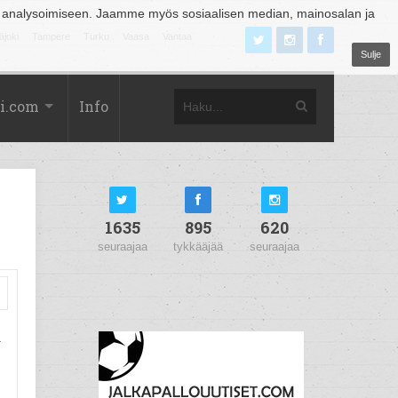
 analysoimiseen. Jaamme myös sosiaalisen median, mainosalan ja
äjoki
Tampere
Turku
Vaasa
Vantaa
Sulje
i.com
Info
1635
895
620
seuraajaa
tykkääjää
seuraajaa
.