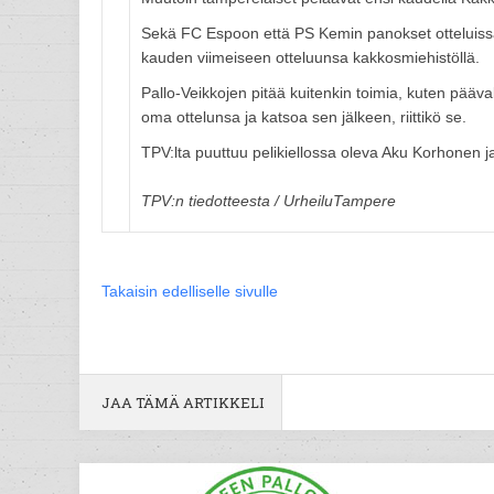
Sekä FC Espoon että PS Kemin panokset otteluissa
kauden viimeiseen otteluunsa kakkosmiehistöllä.
Pallo-Veikkojen pitää kuitenkin toimia, kuten pääva
oma ottelunsa ja katsoa sen jälkeen, riittikö se.
TPV:lta puuttuu pelikiellossa oleva Aku Korhonen 
TPV:n tiedotteesta / UrheiluTampere
Takaisin edelliselle sivulle
JAA TÄMÄ ARTIKKELI