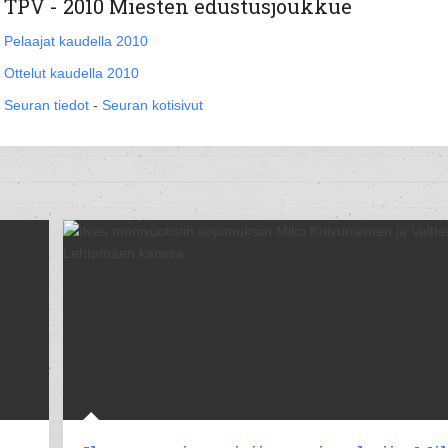
TPV - 2010 Miesten edustusjoukkue
Pelaajat kaudella 2010
Ottelut kaudella 2010
Seuran tiedot
-
Seuran kotisivut