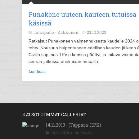
Punakone uuteen kauteen tutuissa
käsissä
Jalkapallo -
Kakkonen
23.10.2023
Ratkaisut Punakoneen valmennuksesta kaudelle 2024 
tehty. Nousuun huipentuneen edellisen kauden jälkeen 
Civilin sopimus TPV:n kanssa päättyi, ja taitava valment
seuraa jatkossa unelmiaan muualla.
Lue lisää
KATSOTUIMMAT GALLERIAT
14.11.2013 - (Tappara-HPK)
Jääkiekko
89462