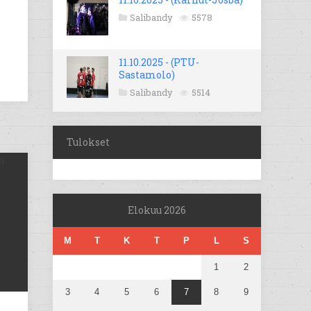
Salibandy
5578
11.10.2025 - (PTU-
Sastamolo)
Salibandy
5514
Tulokset
Elokuu 2026
M
T
K
T
P
L
S
1
2
3
4
5
6
7
8
9