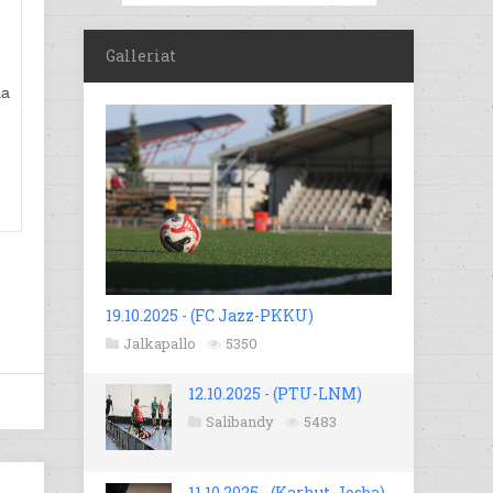
Galleriat
aa
19.10.2025 - (FC Jazz-PKKU)
Jalkapallo
5350
12.10.2025 - (PTU-LNM)
Salibandy
5483
11.10.2025 - (Karhut-Josba)