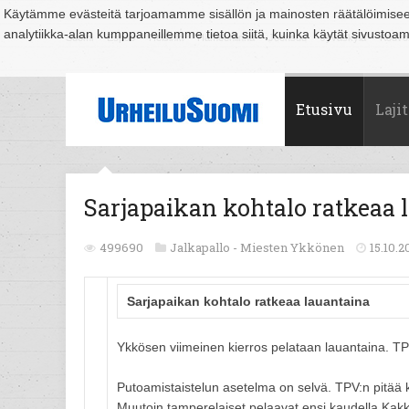
Käytämme evästeitä tarjoamamme sisällön ja mainosten räätälöimise
analytiikka-alan kumppaneillemme tietoa siitä, kuinka käytät sivusto
Suomi
Espoo
Helsinki
Hämeenlinna
Joensuu
Jyväskylä
Kouvo
Etusivu
Lajit
Sarjapaikan kohtalo ratkeaa 
499690
Jalkapallo -
Miesten Ykkönen
15.10.2
Sarjapaikan kohtalo ratkeaa lauantaina
Ykkösen viimeinen kierros pelataan lauantaina. TPV
Putoamistaistelun asetelma on selvä. TPV:n pitää
Muutoin tamperelaiset pelaavat ensi kaudella Kak