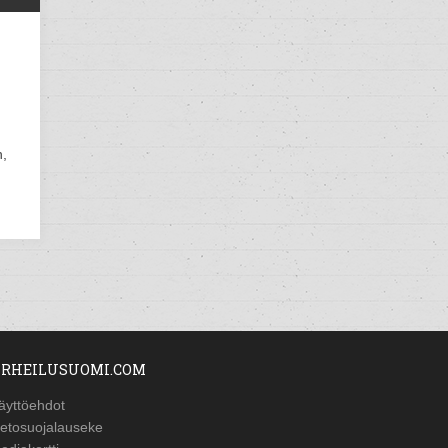
n,
RHEILUSUOMI.COM
äyttöehdot
ietosuojalauseke