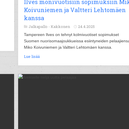
Ilves monivuotisiin sopimuksiin Mi
Koivuniemen ja Valtteri Lehtomäen
kanssa
Jalkapallo -
Kakkonen
24.4.2025
Tampereen Ilves on tehnyt kolmivuotiset sopimukset
Suomen nuorisomaajoukkueissa esiintyneiden pelaajiens
Miko Koivuniemen ja Valtteri Lehtomäen kanssa.
Lue lisää