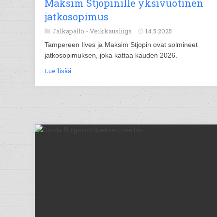
Maksim Stjopinille yksivuotinen
jatkosopimus
Jalkapallo -
Veikkausliiga
14.5.2025
Tampereen Ilves ja Maksim Stjopin ovat solmineet
jatkosopimuksen, joka kattaa kauden 2026.
Lue lisää