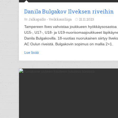
Danila Bulgakov Ilveksen riveihin
Jalkapallo -
Veikkausliiga
21.11.2023
Tampereen Ilves vahvistaa joukkueen hyökkäysosastoa
U15-, U17-, U18- ja U19-nuorisomaajoukkueet läpikäyne
Danila Bulgakovilla. 18-vuotias nuorukainen siirtyy Ilvek
AC Oulun riveistä. Bulgakovin sopimus on mallia 2+1.
Lue lisää