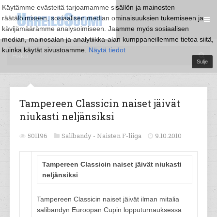
Käytämme evästeitä tarjoamamme sisällön ja mainosten
räätälöimiseen, sosiaalisen median ominaisuuksien tukemiseen ja
kävijämäärämme analysoimiseen. Jaamme myös sosiaalisen
median, mainosalan ja analytiikka-alan kumppaneillemme tietoa siitä,
kuinka käytät sivustoamme.
Näytä tiedot
Sulje
Tampereen Classicin naiset jäivät
niukasti neljänsiksi
501196
Salibandy -
Naisten F-liiga
9.10.2010
Tampereen Classicin naiset jäivät niukasti
neljänsiksi
Tampereen Classicin naiset jäivät ilman mitalia
salibandyn Euroopan Cupin lopputurnauksessa