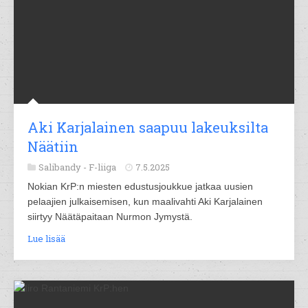
Aki Karjalainen saapuu lakeuksilta
Näätiin
Salibandy -
F-liiga
7.5.2025
Nokian KrP:n miesten edustusjoukkue jatkaa uusien
pelaajien julkaisemisen, kun maalivahti Aki Karjalainen
siirtyy Näätäpaitaan Nurmon Jymystä.
Lue lisää