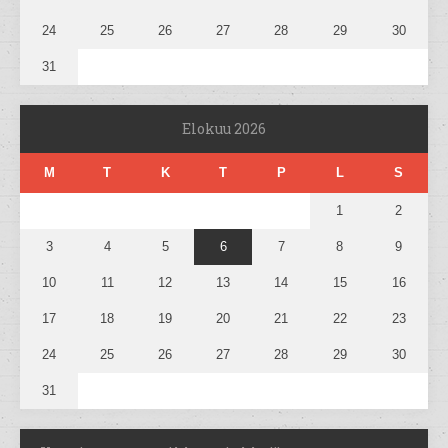
24
25
26
27
28
29
30
31
Elokuu 2026
M
T
K
T
P
L
S
1
2
3
4
5
6
7
8
9
10
11
12
13
14
15
16
17
18
19
20
21
22
23
24
25
26
27
28
29
30
31