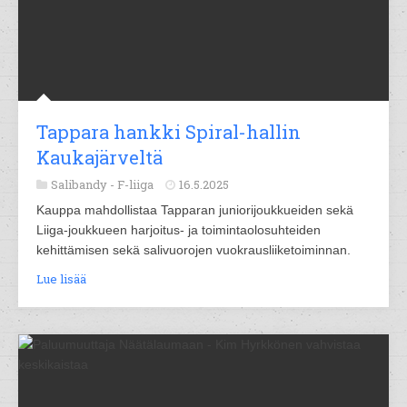
Tappara hankki Spiral-hallin
Kaukajärveltä
Salibandy -
F-liiga
16.5.2025
Kauppa mahdollistaa Tapparan juniorijoukkueiden sekä
Liiga-joukkueen harjoitus- ja toimintaolosuhteiden
kehittämisen sekä salivuorojen vuokrausliiketoiminnan.
Lue lisää