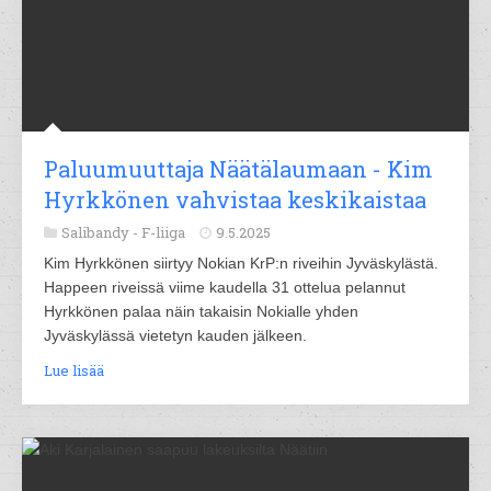
Paluumuuttaja Näätälaumaan - Kim
Hyrkkönen vahvistaa keskikaistaa
Salibandy -
F-liiga
9.5.2025
Kim Hyrkkönen siirtyy Nokian KrP:n riveihin Jyväskylästä.
Happeen riveissä viime kaudella 31 ottelua pelannut
Hyrkkönen palaa näin takaisin Nokialle yhden
Jyväskylässä vietetyn kauden jälkeen.
Lue lisää