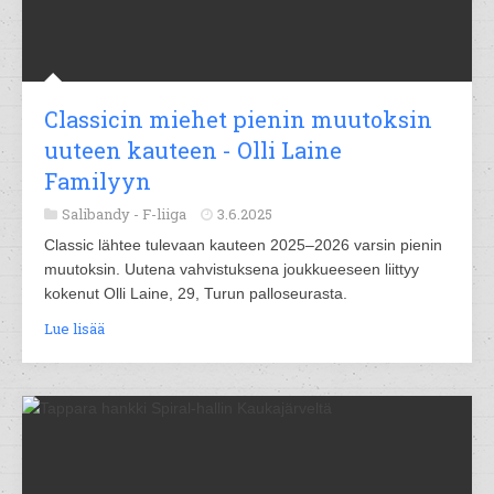
Classicin miehet pienin muutoksin
uuteen kauteen - Olli Laine
Familyyn
Salibandy -
F-liiga
3.6.2025
Classic lähtee tulevaan kauteen 2025–2026 varsin pienin
muutoksin. Uutena vahvistuksena joukkueeseen liittyy
kokenut Olli Laine, 29, Turun palloseurasta.
Lue lisää