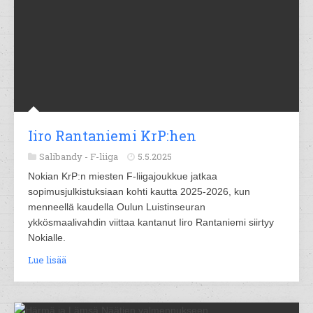
Iiro Rantaniemi KrP:hen
Salibandy -
F-liiga
5.5.2025
Nokian KrP:n miesten F-liigajoukkue jatkaa
sopimusjulkistuksiaan kohti kautta 2025-2026, kun
menneellä kaudella Oulun Luistinseuran
ykkösmaalivahdin viittaa kantanut Iiro Rantaniemi siirtyy
Nokialle.
Lue lisää