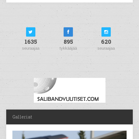
1635
895
620
seuraajaa
tykkääjää
seuraajaa
Galleriat