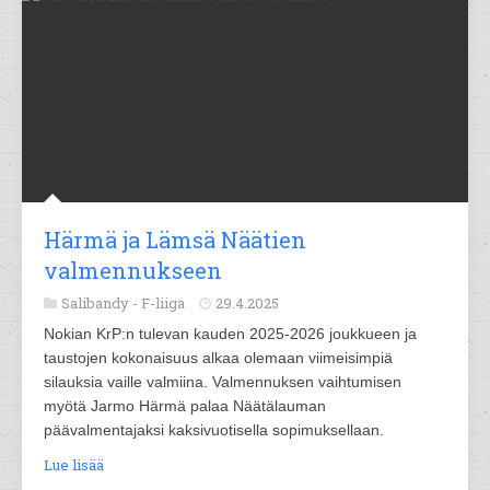
Härmä ja Lämsä Näätien
valmennukseen
Salibandy -
F-liiga
29.4.2025
Nokian KrP:n tulevan kauden 2025-2026 joukkueen ja
taustojen kokonaisuus alkaa olemaan viimeisimpiä
silauksia vaille valmiina. Valmennuksen vaihtumisen
myötä Jarmo Härmä palaa Näätälauman
päävalmentajaksi kaksivuotisella sopimuksellaan.
Lue lisää