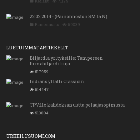
Keilailu
71179
22.02.2014 - (Painonnoston SM la N)
Painonnosto
69039
LUETUIMMAT ARTIKKELIT
Biljardia yrityksille: Tampereen
firmabiljardiliiga
517959
Indians yllätti Classicin
514447
TPV:lle kahdeksan uutta pelaajasopimusta
513804
URHEILUSUOMI.COM