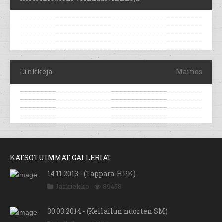
Linkkejä
Mainos
KATSOTUIMMAT GALLERIAT
14.11.2013 - (Tappara-HPK)
Jääkiekko
89458
30.03.2014 - (Keilailun nuorten SM)