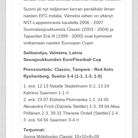
Suomi jäi nyt neljännen kerran peräkkäin ilman
naisten EFC-mitalia. Viimeksi siihen on yltänyt
NST-Lappeenranta kaudella 2006 - 2007.
Suomalaisjoukkueista Classic (2003 - 2004) ja
Tapanilan Erä III (1999 - 2000) ovat kyenneet
voittamaan naisten Euroopan Cupin.
Salibandya, Valmiera, Latvia
Seurajoukkueiden EuroFloorball Cup
Pronssiottelu: Classic, Tampere - Red Ants
Rychenberg, Sveitsi 3-4 (1-1, 1-3, 1-0)
1. erä: 12.13 Natalie Stadelmann 0-1, 13.24
Katriina Saarinen 1-1 rl.
2. erä: 23.07 Elzbieta Piotrowska 1-2, 24.05
Alexandra Frick (Daniela Stettler) 1-3, 39.04 Alisa
Pöllänen 2-3, 39.31 Therese Ordell (Stettler) 2-4.
3. erä: 54.56 Saarinen 3-4 rl.
Torjunnat:
Jonna Mökihonko Classic 10+10+8=28,