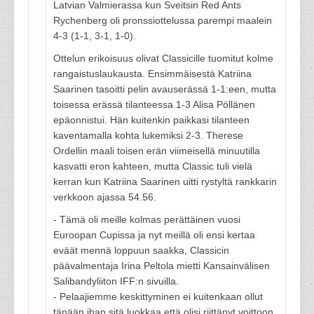
Latvian Valmierassa kun Sveitsin Red Ants
Rychenberg oli pronssiottelussa parempi maalein
4-3 (1-1, 3-1, 1-0).
Ottelun erikoisuus olivat Classicille tuomitut kolme
rangaistuslaukausta. Ensimmäisestä Katriina
Saarinen tasoitti pelin avauserässä 1-1:een, mutta
toisessa erässä tilanteessa 1-3 Alisa Pöllänen
epäonnistui. Hän kuitenkin paikkasi tilanteen
kaventamalla kohta lukemiksi 2-3. Therese
Ordellin maali toisen erän viimeisellä minuutilla
kasvatti eron kahteen, mutta Classic tuli vielä
kerran kun Katriina Saarinen uitti rystyltä rankkarin
verkkoon ajassa 54.56.
- Tämä oli meille kolmas perättäinen vuosi
Euroopan Cupissa ja nyt meillä oli ensi kertaa
eväät mennä loppuun saakka, Classicin
päävalmentaja Irina Peltola mietti Kansainvälisen
Salibandyliiton IFF:n sivuilla.
- Pelaajiemme keskittyminen ei kuitenkaan ollut
tänään ihan sitä luokkaa että olisi riittänyt voittoon.