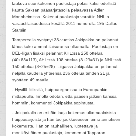
laukova suurikokoinen puolustaja pelasi kaksi edellistä
kautta Saksan pääsarjatasolla pelaavassa Adler
Mannheimissa. Kokenut puolustaja varattiin NHL:n
varaustilaisuudessa kesällä 2011 numerolla 195 Dallas
Starsiin.
Tampereella syntynyt 33-vuotias Jokipakka on pelannut
lähes koko ammattilaisuransa ulkomailla. Puolustaja on
DEL-liigan lisäksi pelannut KHL:ssä 258 ottelua
(40+83=113), AHL:ssä 108 ottelua (8+23=31) ja NHL:ssä
150 ottelua (3+25=28). Liigassa Jokipakka on pelannut
neljällä kaudella yhteensä 236 ottelua tehden 21 ja
syöttäen 49 maalia.
- Hyvillä fiiliksillä, huippuorganisaatio Euroopankin
mittapuulla. Innolla odotan, että pääsen jätkien kanssa
hommiin, kommentoi Jokipakka sopimusta.
- Jokipakalla on erittäin laaja kokemus ulkomaalaisista
huippusarjoista ja hän tuo joukkueeseen aimo annoksen
kokemusta. Hän on rauhallinen, luotettava ja
monikäyttöinen puolustaja, kommentoi Tapparan