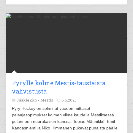
Pyrylle kolme Mestis-taustaista
vahvistusta
Jääkiekko -
Mestis
6.6.2025
Pyry Hockey on solminut vuoden mittaiset
pelaajasopimukset kolmen viime kaudella Mestiksessä
pelanneen nuorukaisen kanssa. Topias Männikkö, Emil
Kangasniemi ja Niko Himmanen pukevat punaista päälle