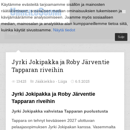
Käytämme evästeitä tarjoamamme sisällön ja mainosten
räätälöimiseen, sosiaalisen median ominaisuuksien tukemiseen ja
kävijämäärämme analysoimiseen. Jaamme myös sosiaalisen
median, mainosalan ja analytiikka-alan kumppaneillemme tietoa siitä,
kuinka käytät sivustoamme.
Näytä tiedot
Sulje
Jyrki Jokipakka ja Roby Järventie
Tapparan riveihin
13425
Jääkiekko -
Liiga
6.5.2025
Jyrki Jokipakka ja Roby Järventie
Tapparan riveihin
Jyrki Jokipakka vahvistaa Tapparan puolustusta
Tappara on tehnyt kevääseen 2027 ulottuvan
pelaajasopimuksen Jyrki Jokipakan kanssa. Vasemmalta