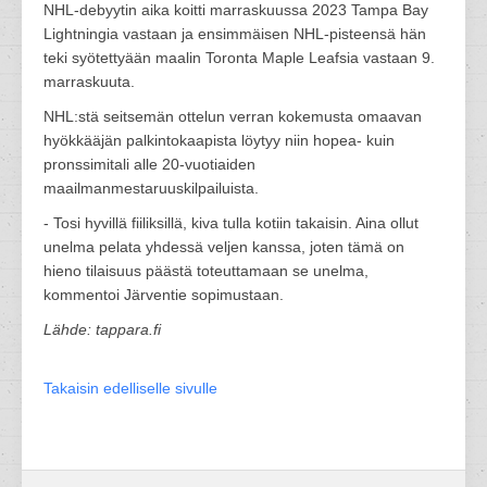
NHL-debyytin aika koitti marraskuussa 2023 Tampa Bay
Lightningia vastaan ja ensimmäisen NHL-pisteensä hän
teki syötettyään maalin Toronta Maple Leafsia vastaan 9.
marraskuuta.
NHL:stä seitsemän ottelun verran kokemusta omaavan
hyökkääjän palkintokaapista löytyy niin hopea- kuin
pronssimitali alle 20-vuotiaiden
maailmanmestaruuskilpailuista.
- Tosi hyvillä fiiliksillä, kiva tulla kotiin takaisin. Aina ollut
unelma pelata yhdessä veljen kanssa, joten tämä on
hieno tilaisuus päästä toteuttamaan se unelma,
kommentoi Järventie sopimustaan.
Lähde: tappara.fi
Takaisin edelliselle sivulle