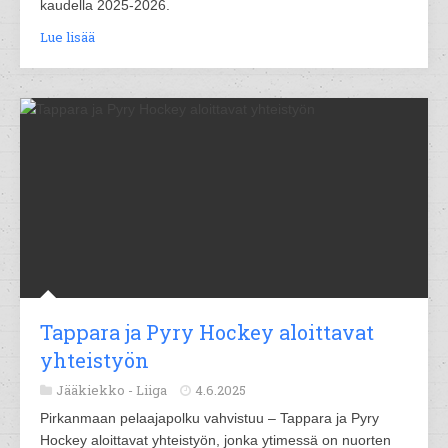
kaudella 2025-2026.
Lue lisää
Tappara ja Pyry Hockey aloittavat
yhteistyön
Jääkiekko -
Liiga
4.6.2025
Pirkanmaan pelaajapolku vahvistuu – Tappara ja Pyry
Hockey aloittavat yhteistyön, jonka ytimessä on nuorten