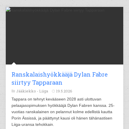
Ranskalaishyökkääjä Dylan Fabre
siirtyy Tapparaan
Jääkiekko -
Liiga
19.5.2026
Tappara on tehnyt kevääseen 2028 asti ulottuvan
pelaajasopimuksen hyökkääjä Dylan Fabren kanssa. 25-
vuotias ranskalainen on pelannut kolme edellistä kautta
Porin Ässissä, ja päättynyt kausi oli hänen tähänastisen
Liiga-uransa tehokkain.