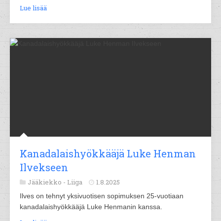
Lue lisää
Kanadalaishyökkääjä Luke Henman
Ilvekseen
Jääkiekko -
Liiga
1.8.2025
Ilves on tehnyt yksivuotisen sopimuksen 25-vuotiaan
kanadalaishyökkääjä Luke Henmanin kanssa.