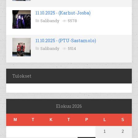
11.10.2025 - (Karhut-Josba)
Salibandy
5578
11.10.2025 - (PTU-Sastamolo)
Salibandy
5514
Tulokset
Elokuu 2026
M
T
K
T
P
L
S
1
2