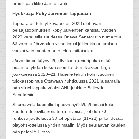
urheilupäällikkö Janne Lahti.
Hyökkääjä Roby Järventie Tapparaan
Tappara on tehnyt kevääseen 2028 ulottuvan
pelaajasopimuksen Roby Järventien kanssa. Vuoden
2020 varaustilaisuudessa Ottawa Senatorsiin numerolla
33 varattu Järventien viime kausi jäi loukkaantumisen
vuoksi vain muutaman ottelun mittaiseksi.
Järventie on käynyt läpi Ilveksen junioripolun sekä
pelannut yhden kokonaisen kauden Ilveksen Liiga-
joukkueessa 2020–21. Hänelle tehtiin kolmivuotinen
tulokassopimus Ottawaan huhtikuussa 2021 ja samalla
hän siirtyi loppukevääksi AHL-joukkue Belleville
Senatorsiin.
Seuraavalla kaudella lupaava hyökkääjä pelasi koko
kauden Belleville Senatorsin riveissä, tehden 70
runkosarjaottelussa 33 tehopistettä (11+22) ja kahdessa
playoffs-ottelussa yhden maalin. Myös seuraavan kauden
hän pelasi AHL:ssä.