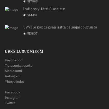
517965
Indians yllätti Classicin
514451
TPV:lle kahdeksan uutta pelaajasopimusta
513807
URHEILUSUOMI.COM
Käyttöehdot
Tietosuojalauseke
Mediakortti
Rekrytointi
Yhteystiedot
Facebook
Instagram
Twitter