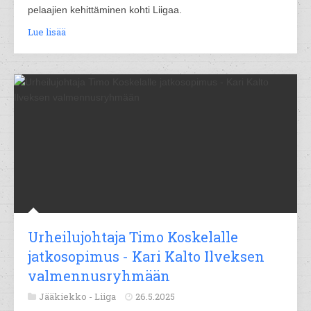
pelaajien kehittäminen kohti Liigaa.
Lue lisää
Urheilujohtaja Timo Koskelalle
jatkosopimus - Kari Kalto Ilveksen
valmennusryhmään
Jääkiekko -
Liiga
26.5.2025