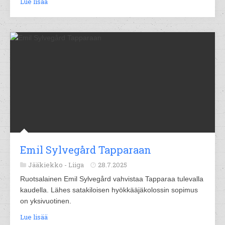
Lue lisää
Emil Sylvegård Tapparaan
Jääkiekko -
Liiga
28.7.2025
Ruotsalainen Emil Sylvegård vahvistaa Tapparaa tulevalla
kaudella. Lähes satakiloisen hyökkääjäkolossin sopimus
on yksivuotinen.
Lue lisää