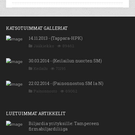
KATSOTUIMMAT GALLERIAT
14.11.2013 - (Tappara-HPK)
Jääkiekko
89462
30.03.2014 - (Keilailun nuorten SM)
Keilailu
71195
22.02.2014 - (Painonnoston SM la N)
Painonnosto
69062
LUETUIMMAT ARTIKKELIT
Biljardia yrityksille: Tampereen
firmabiljardiliiga