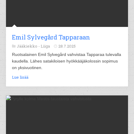
Emil Sylvegård Tapparaan
Jääkiekko -
Liiga
28.7.2025
Ruotsalainen Emil Sylvegård vahvistaa Tapparaa tulevalla
kaudella. Lähes satakiloisen hyökkääjäkolossin sopimus
on yksivuotinen.
Lue lisää