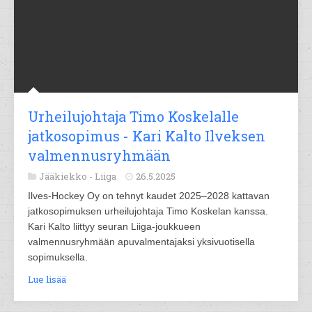
Urheilujohtaja Timo Koskelalle
jatkosopimus - Kari Kalto Ilveksen
valmennusryhmään
Jääkiekko -
Liiga
26.5.2025
Ilves-Hockey Oy on tehnyt kaudet 2025–2028 kattavan
jatkosopimuksen urheilujohtaja Timo Koskelan kanssa.
Kari Kalto liittyy seuran Liiga-joukkueen
valmennusryhmään apuvalmentajaksi yksivuotisella
sopimuksella.
Lue lisää