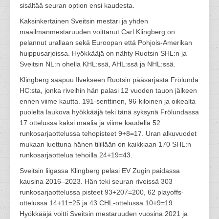
sisältää seuran option ensi kaudesta.
Kaksinkertainen Sveitsin mestari ja yhden
maailmanmestaruuden voittanut Carl Klingberg on
pelannut urallaan sekä Euroopan että Pohjois-Amerikan
huippusarjoissa. Hyökkääjä on nähty Ruotsin SHL:n ja
Sveitsin NL:n ohella KHL:ssä, AHL:ssä ja NHL:ssä.
Klingberg saapuu Ilvekseen Ruotsin pääsarjasta Frölunda
HC:sta, jonka riveihin hän palasi 12 vuoden tauon jälkeen
ennen viime kautta. 191-senttinen, 96-kiloinen ja oikealta
puolelta laukova hyökkääjä teki tänä syksynä Frölundassa
17 ottelussa kaksi maalia ja viime kaudella 52
runkosarjaottelussa tehopisteet 9+8=17. Uran alkuvuodet
mukaan luettuna hänen tilillään on kaikkiaan 170 SHL:n
runkosarjaottelua tehoilla 24+19=43.
Sveitsin liigassa Klingberg pelasi EV Zugin paidassa
kausina 2016–2023. Hän teki seuran riveissä 303
runkosarjaottelussa pisteet 93+207=200, 62 playoffs-
ottelussa 14+11=25 ja 43 CHL-ottelussa 10+9=19.
Hyökkääjä voitti Sveitsin mestaruuden vuosina 2021 ja