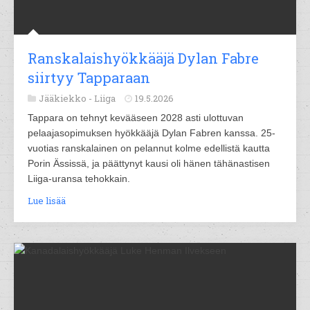
Ranskalaishyökkääjä Dylan Fabre
siirtyy Tapparaan
Jääkiekko -
Liiga
19.5.2026
Tappara on tehnyt kevääseen 2028 asti ulottuvan
pelaajasopimuksen hyökkääjä Dylan Fabren kanssa. 25-
vuotias ranskalainen on pelannut kolme edellistä kautta
Porin Ässissä, ja päättynyt kausi oli hänen tähänastisen
Liiga-uransa tehokkain.
Lue lisää