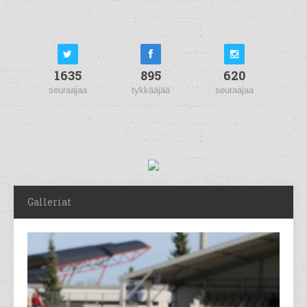
1635
895
620
seuraajaa
tykkääjää
seuraajaa
Galleriat