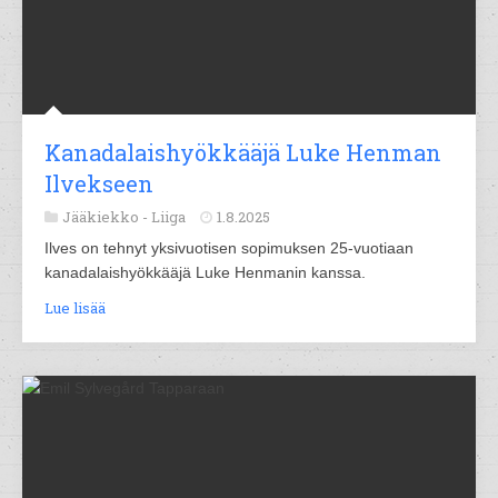
Kanadalaishyökkääjä Luke Henman
Ilvekseen
Jääkiekko -
Liiga
1.8.2025
Ilves on tehnyt yksivuotisen sopimuksen 25-vuotiaan
kanadalaishyökkääjä Luke Henmanin kanssa.
Lue lisää