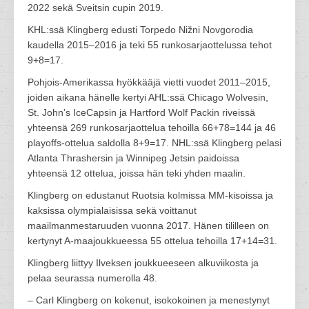
2022 sekä Sveitsin cupin 2019.
KHL:ssä Klingberg edusti Torpedo Nižni Novgorodia
kaudella 2015–2016 ja teki 55 runkosarjaottelussa tehot
9+8=17.
Pohjois-Amerikassa hyökkääjä vietti vuodet 2011–2015,
joiden aikana hänelle kertyi AHL:ssä Chicago Wolvesin,
St. John’s IceCapsin ja Hartford Wolf Packin riveissä
yhteensä 269 runkosarjaottelua tehoilla 66+78=144 ja 46
playoffs-ottelua saldolla 8+9=17. NHL:ssä Klingberg pelasi
Atlanta Thrashersin ja Winnipeg Jetsin paidoissa
yhteensä 12 ottelua, joissa hän teki yhden maalin.
Klingberg on edustanut Ruotsia kolmissa MM-kisoissa ja
kaksissa olympialaisissa sekä voittanut
maailmanmestaruuden vuonna 2017. Hänen tililleen on
kertynyt A-maajoukkueessa 55 ottelua tehoilla 17+14=31.
Klingberg liittyy Ilveksen joukkueeseen alkuviikosta ja
pelaa seurassa numerolla 48.
– Carl Klingberg on kokenut, isokokoinen ja menestynyt