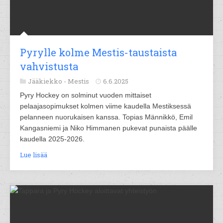
Pyrylle kolme Mestis-taustaista
vahvistusta
Jääkiekko -
Mestis
6.6.2025
Pyry Hockey on solminut vuoden mittaiset
pelaajasopimukset kolmen viime kaudella Mestiksessä
pelanneen nuorukaisen kanssa. Topias Männikkö, Emil
Kangasniemi ja Niko Himmanen pukevat punaista päälle
kaudella 2025-2026.
Lue lisää