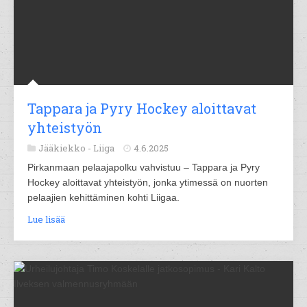
Tappara ja Pyry Hockey aloittavat
yhteistyön
Jääkiekko -
Liiga
4.6.2025
Pirkanmaan pelaajapolku vahvistuu – Tappara ja Pyry
Hockey aloittavat yhteistyön, jonka ytimessä on nuorten
pelaajien kehittäminen kohti Liigaa.
Lue lisää