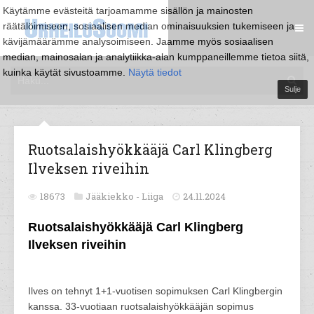
Käytämme evästeitä tarjoamamme sisällön ja mainosten
räätälöimiseen, sosiaalisen median ominaisuuksien tukemiseen ja
kävijämäärämme analysoimiseen. Jaamme myös sosiaalisen
median, mainosalan ja analytiikka-alan kumppaneillemme tietoa siitä,
kuinka käytät sivustoamme.
Näytä tiedot
Sulje
Ruotsalaishyökkääjä Carl Klingberg
Ilveksen riveihin
18673
Jääkiekko -
Liiga
24.11.2024
Ruotsalaishyökkääjä Carl Klingberg
Ilveksen riveihin
Ilves on tehnyt 1+1-vuotisen sopimuksen Carl Klingbergin
kanssa. 33-vuotiaan ruotsalaishyökkääjän sopimus