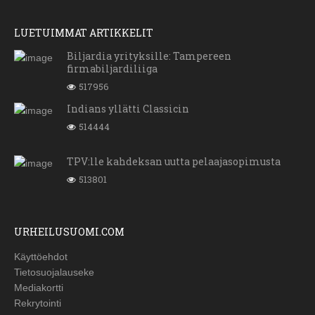
LUETUIMMAT ARTIKKELIT
Biljardia yrityksille: Tampereen
firmabiljardiliiga
517956
Indians yllätti Classicin
514444
TPV:lle kahdeksan uutta pelaajasopimusta
513801
URHEILUSUOMI.COM
Käyttöehdot
Tietosuojalauseke
Mediakortti
Rekrytointi