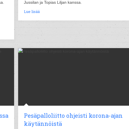
sa.
Jussilan ja Topias Liljan kanssa.
Lue lisää
ssa
Pesäpalloliitto ohjeisti korona-ajan
käytännöistä