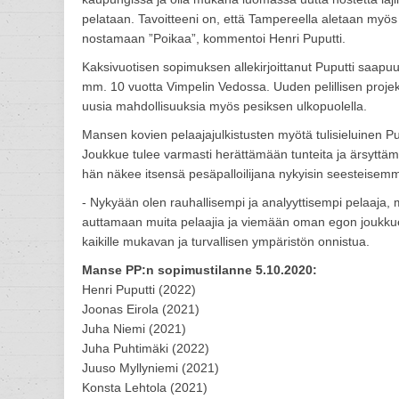
pelataan. Tavoitteeni on, että Tampereella aletaan myös
nostamaan ”Poikaa”, kommentoi Henri Puputti.
Kaksivuotisen sopimuksen allekirjoittanut Puputti saa
mm. 10 vuotta Vimpelin Vedossa. Uuden pelillisen proje
uusia mahdollisuuksia myös pesiksen ulkopuolella.
Mansen kovien pelaajajulkistusten myötä tulisieluinen
Joukkue tulee varmasti herättämään tunteita ja ärsyttämää
hän näkee itsensä pesäpalloilijana nykyisin seesteisem
- Nykyään olen rauhallisempi ja analyyttisempi pelaaja, m
auttamaan muita pelaajia ja viemään oman egon joukkuee
kaikille mukavan ja turvallisen ympäristön onnistua.
Manse PP:n sopimustilanne 5.10.2020:
Henri Puputti (2022)
Joonas Eirola (2021)
Juha Niemi (2021)
Juha Puhtimäki (2022)
Juuso Myllyniemi (2021)
Konsta Lehtola (2021)