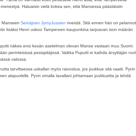
 menestyä. Haluaisin vielä kokea sen, että Mansessa päästäisiin
puu Manseen
Seinäjoen JymyJussien
riveistä. Sitä ennen hän on pelannut
ktin lisäksi Henri uskoo Tampereen kaupunkina tarjoavan ison määrän
 Puputti näkee ensi kesän asetelman olevan Manse vastaan muu Suomi.
n perinteisissä pesispitäjissä. Vaikka Puputti ei kaihda ärsyttäjän rool
mässä valossa.
utta tarvittaessa uskallan myös raivostua, jos joukkue sitä vaatii. Pyrin
n alapuolelle. Pyrin omalla tavallani johtamaan joukkuetta ja tehdä