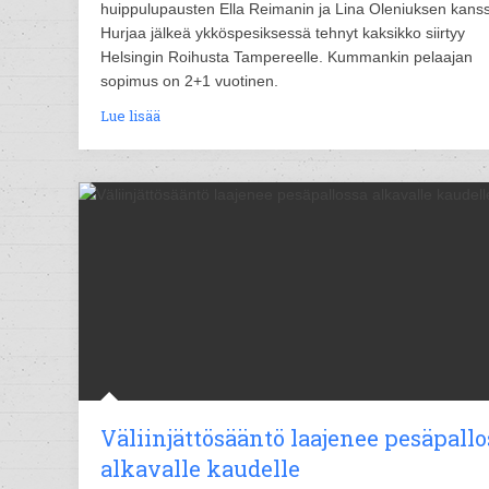
huippulupausten Ella Reimanin ja Lina Oleniuksen kans
Hurjaa jälkeä ykköspesiksessä tehnyt kaksikko siirtyy
Helsingin Roihusta Tampereelle. Kummankin pelaajan
sopimus on 2+1 vuotinen.
Lue lisää
Väliinjättösääntö laajenee pesäpallo
alkavalle kaudelle