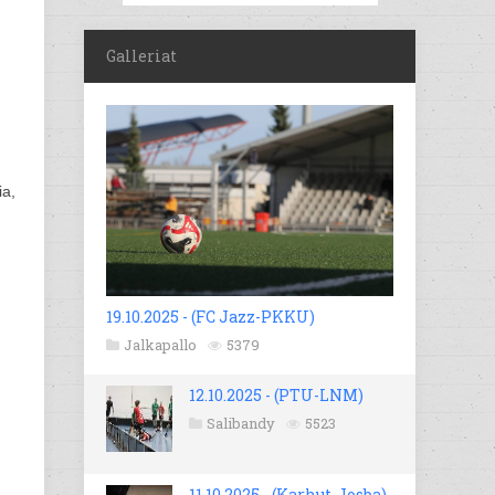
Galleriat
ia,
19.10.2025 - (FC Jazz-PKKU)
Jalkapallo
5379
12.10.2025 - (PTU-LNM)
Salibandy
5523
11.10.2025 - (Karhut-Josba)