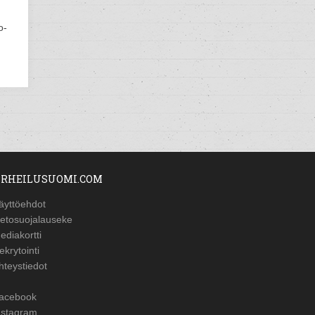
o-
RHEILUSUOMI.COM
äyttöehdot
ietosuojalauseke
ediakortti
ekrytointi
hteystiedot
acebook
nstagram