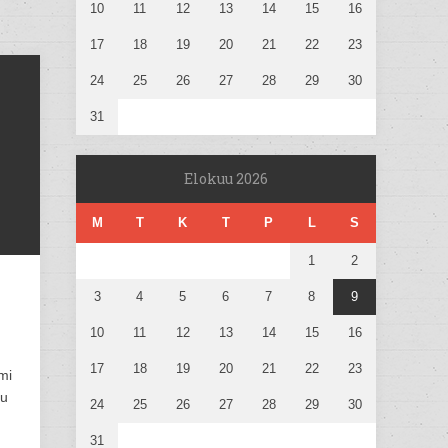
10
11
12
13
14
15
16
17
18
19
20
21
22
23
24
25
26
27
28
29
30
31
Elokuu 2026
M
T
K
T
P
L
S
1
2
3
4
5
6
7
8
9
10
11
12
13
14
15
16
17
18
19
20
21
22
23
mi
nu
24
25
26
27
28
29
30
31