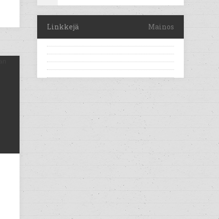
Linkkejä
Mainos