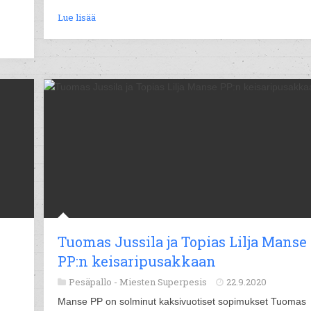
Lue lisää
Tuomas Jussila ja Topias Lilja Manse
PP:n keisaripusakkaan
Pesäpallo -
Miesten Superpesis
22.9.2020
Manse PP on solminut kaksivuotiset sopimukset Tuomas