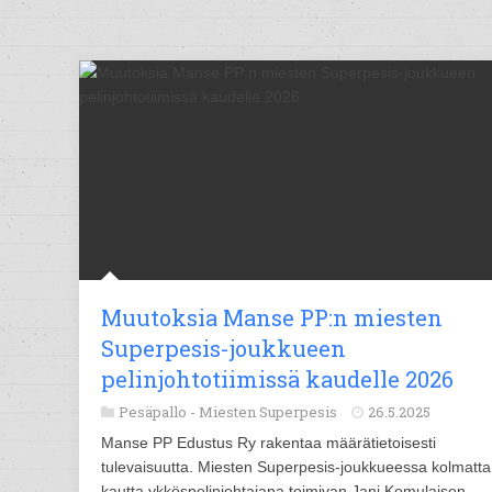
Muutoksia Manse PP:n miesten
Superpesis-joukkueen
pelinjohtotiimissä kaudelle 2026
Pesäpallo -
Miesten Superpesis
26.5.2025
Manse PP Edustus Ry rakentaa määrätietoisesti
tulevaisuutta. Miesten Superpesis-joukkueessa kolmatta
kautta ykköspelinjohtajana toimivan Jani Komulaisen