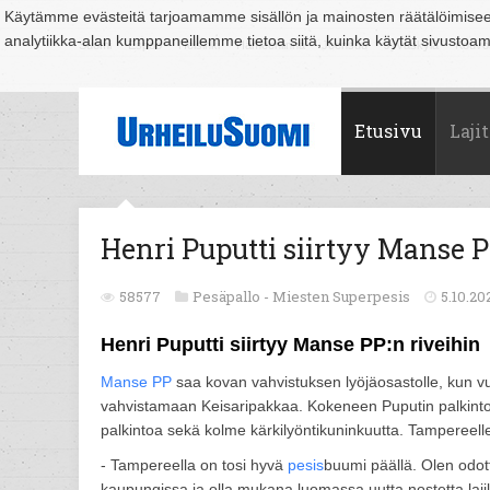
Käytämme evästeitä tarjoamamme sisällön ja mainosten räätälöimise
analytiikka-alan kumppaneillemme tietoa siitä, kuinka käytät sivusto
Suomi
Espoo
Helsinki
Hämeenlinna
Joensuu
Jyväskylä
Kouvo
Etusivu
Lajit
Henri Puputti siirtyy Manse P
58577
Pesäpallo -
Miesten Superpesis
5.10.20
Henri Puputti siirtyy Manse PP:n riveihin
Manse PP
saa kovan vahvistuksen lyöjäosastolle, kun vu
vahvistamaan Keisaripakkaa. Kokeneen Puputin palkintokaa
palkintoa sekä kolme kärkilyöntikuninkuutta. Tampereel
- Tampereella on tosi hyvä
pesis
buumi päällä. Olen odot
kaupungissa ja olla mukana luomassa uutta nostetta laji