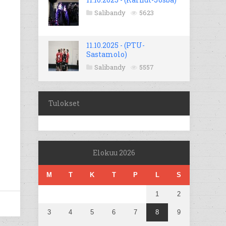
Salibandy
5623
11.10.2025 - (PTU-
Sastamolo)
Salibandy
5557
Tulokset
Elokuu 2026
M
T
K
T
P
L
S
1
2
3
4
5
6
7
8
9