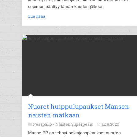
sopimus päättyy tämän kauden jälkeen.
Lue lisää
Nuoret huippulupaukset Mansen
naisten matkaan
Pesäpallo -
Naisten Superpesis
22.9.2020
Manse PP on tehnyt pelaajasopimukset nuorten