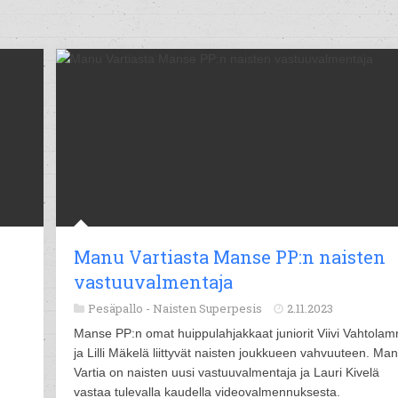
Manu Vartiasta Manse PP:n naisten
vastuuvalmentaja
Pesäpallo -
Naisten Superpesis
2.11.2023
Manse PP:n omat huippulahjakkaat juniorit Viivi Vahtolam
ja Lilli Mäkelä liittyvät naisten joukkueen vahvuuteen. Ma
Vartia on naisten uusi vastuuvalmentaja ja Lauri Kivelä
vastaa tulevalla kaudella videovalmennuksesta.