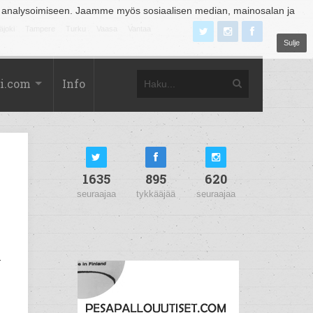
 analysoimiseen. Jaamme myös sosiaalisen median, mainosalan ja
äjoki
Tampere
Turku
Vaasa
Vantaa
Sulje
i.com
Info
1635
895
620
seuraajaa
tykkääjää
seuraajaa
-