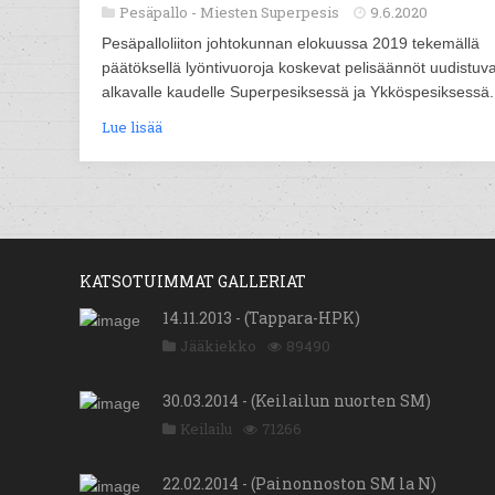
Pesäpallo -
Miesten Superpesis
9.6.2020
Pesäpalloliiton johtokunnan elokuussa 2019 tekemällä
päätöksellä lyöntivuoroja koskevat pelisäännöt uudistuva
alkavalle kaudelle Superpesiksessä ja Ykköspesiksessä.
Lue lisää
KATSOTUIMMAT GALLERIAT
14.11.2013 - (Tappara-HPK)
Jääkiekko
89490
30.03.2014 - (Keilailun nuorten SM)
Keilailu
71266
22.02.2014 - (Painonnoston SM la N)