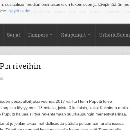
en, sosiaalisen median ominaisuuksien tukemiseen ja kävijämäärämme
amme.
Näytä tiedot
la
Kuopio
Lahti
Lappeenranta
Mikkeli
Oulu
Pori
Rauma
Rovaniemi
Sein
Sarjat
Tampere
Kaupungit
UrheiluSuom
P:n riveihin
20
oden pesäpalloilijaksi vuonna 2017 valittu Henri Puputti tulee
pista löytyy mm. 13 mitalia, joista 3 kultaisia, kaksi Kultainen maila 
le Puputti haluaa siirtyä rakentamaan suurkaupungin menestystarinaa.
tanut jo jonkin aikaa mahdollisuutta päästä pelaamaan uralla isossa
lle. Tämä on varmasti koko pesikselle hieno asia, että Tampereella