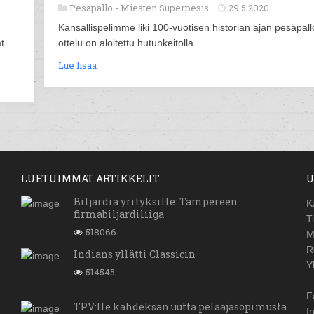
Pesäpallo -
Miesten Superpesis
29.5.2020
Kansallispelimme liki 100-vuotisen historian ajan pesäpall
t
ottelu on aloitettu hutunkeitolla.
Lue lisää
LUETUIMMAT ARTIKKELIT
U
Biljardia yrityksille: Tampereen
K
firmabiljardiliiga
T
518066
M
R
Indians yllätti Classicin
Y
514545
F
TPV:lle kahdeksan uutta pelaajasopimusta
I