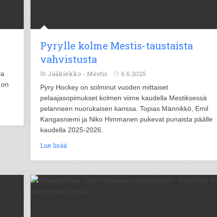
Pyrylle kolme Mestis-taustaista
vahvistusta
Jääkiekko -
Mestis
6.6.2025
la
 on
Pyry Hockey on solminut vuoden mittaiset
pelaajasopimukset kolmen viime kaudella Mestiksessä
pelanneen nuorukaisen kanssa. Topias Männikkö, Emil
Kangasniemi ja Niko Himmanen pukevat punaista päälle
kaudella 2025-2026.
Lue lisää