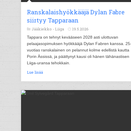
Ranskalaishyökkääjä Dylan Fabre
siirtyy Tapparaan
Jääkiekko -
Liiga
19.5.2026
Tappara on tehnyt kevääseen 2028 asti ulottuvan
pelaajasopimuksen hyökkääjä Dylan Fabren kanssa. 25
vuotias ranskalainen on pelannut kolme edellistä kautta
Porin Ässissä, ja päättynyt kausi oli hänen tähänastisen
Liiga-uransa tehokkain.
Lue lisää