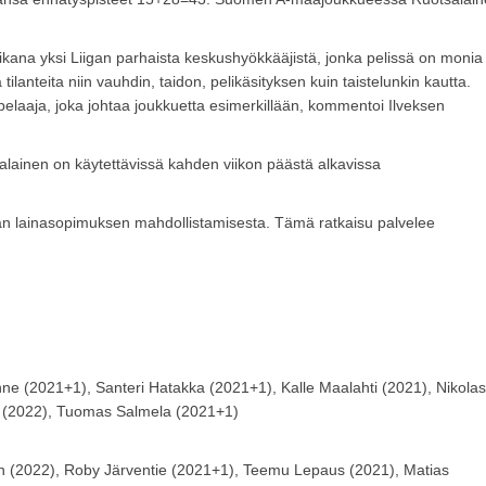
kana yksi Liigan parhaista keskushyökkääjistä, jonka pelissä on monia
ilanteita niin vauhdin, taidon, pelikäsityksen kuin taistelunkin kautta.
ty pelaaja, joka johtaa joukkuetta esimerkillään, kommentoi Ilveksen
salainen on käytettävissä kahden viikon päästä alkavissa
van lainasopimuksen mahdollistamisesta. Tämä ratkaisu palvelee
inne (2021+1), Santeri Hatakka (2021+1), Kalle Maalahti (2021), Nikolas
la (2022), Tuomas Salmela (2021+1)
n (2022), Roby Järventie (2021+1), Teemu Lepaus (2021), Matias