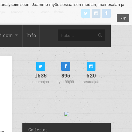
 analysoimiseen. Jaamme myös sosiaalisen median, mainosalan ja
äjoki
Tampere
Turku
Vaasa
Vantaa
Sulje
i.com
Info
1635
895
620
seuraajaa
tykkääjää
seuraajaa
Galleriat
nen