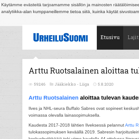
Käytämme evästeitä tarjoamamme sisällön ja mainosten räätälöimise
analytiikka-alan kumppaneillemme tietoa siitä, kuinka käytät sivusto
Suomi
Espoo
Helsinki
Hämeenlinna
Joensuu
Jyväskylä
Kouvo
Etusivu
Lajit
Arttu Ruotsalainen aloittaa t
59246
Jääkiekko -
Liiga
5.8.2020
Arttu Ruotsalainen
aloittaa tulevan kaude
Ilves ja NHL-seura Buffalo Sabres ovat sopineet keskushy
voimassa olevalla lainasopimuksella.
Kaudesta 2017-2018 lähtien Ilveksessä pelannut
Arttu 
tulokassopimuksen keväällä 2019. Sabresin harjoitusleir
keskushyökkääjä teki viime kaudella 44 ottelussa liig