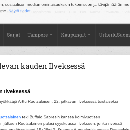
en, sosiaalisen median ominaisuuksien tukemiseen ja kävijämäärämme
amme.
Näytä tiedot
la
Kuopio
Lahti
Lappeenranta
Mikkeli
Oulu
Pori
Rauma
Rovaniemi
Sein
Sarjat
Tampere
Kaupungit
UrheiluSuom
ulevan kauden Ilveksessä
n Ilveksessä
ökkääjä Arttu Ruotsalaisen, 22, jatkavan Ilveksessä toistaiseksi
Ruotsalainen
teki Buffalo Sabresin kanssa kolmivuotisen
in jälkeen Ruotsalainen palasi syyskuussa Ilvekseen, jonka riveissä
auransa ennätyspisteet 15+28=43. Suomen A-maajoukkueessa Ruotsalai