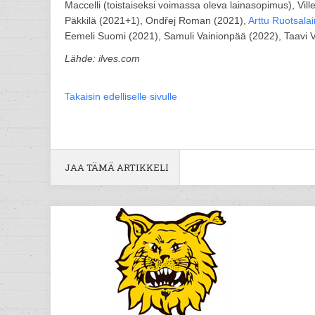
Maccelli (toistaiseksi voimassa oleva lainasopimus), Vi
Päkkilä (2021+1), Ondřej Roman (2021),
Arttu Ruotsala
Eemeli Suomi (2021), Samuli Vainionpää (2022), Taavi V
Lähde: ilves.com
Takaisin edelliselle sivulle
JAA TÄMÄ ARTIKKELI