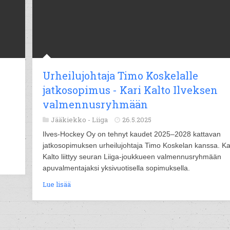
Urheilujohtaja Timo Koskelalle
jatkosopimus - Kari Kalto Ilveksen
valmennusryhmään
Jääkiekko -
Liiga
26.5.2025
Ilves-Hockey Oy on tehnyt kaudet 2025–2028 kattavan
jatkosopimuksen urheilujohtaja Timo Koskelan kanssa. Ka
Kalto liittyy seuran Liiga-joukkueen valmennusryhmään
apuvalmentajaksi yksivuotisella sopimuksella.
Lue lisää