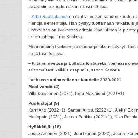
pelasi viime kauden aikana kaksi ottelua.
–
Arttu Ruotsalainen
on ollut viimeisen kahden kauden ai
hienoja elementtejä. Hän pystyy tuottamaan ratkaisuja ja t
Lisäksi hän on Ilveksessä erittäin kilpailullinen ja pidet
urheilujohtaja Timo Koskela.
Maanantaina Ilveksen joukkueharjoituksiin liittynyt Ruot
harjoitusotteluissa.
– Kiitämme Arttua ja Buffaloa toistaiseksi voimassa ole
erinomaisesti kaikkia osapuolia, sanoo Koskela.
Ilveksen sopimustilanne kaudelle 2020-2021:
Maalivahdit (2)
Ville Kolppanen (2021), Eetu Mäkiniemi (2021+1)
Puolustajat (9)
Karri Aho (2022+1), Santeri Airola (2022+1), Aleksi Elor
Matinpalo (2021), Jarkko Parikka (2021+1), Niko Pelto
Hyökkääjät (16)
Joose Antonen (2021), Joni Ikonen (2022), Joona Ikone