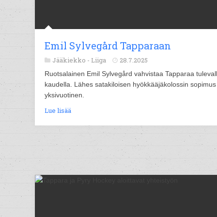
Emil Sylvegård Tapparaan
Jääkiekko -
Liiga
28.7.2025
Ruotsalainen Emil Sylvegård vahvistaa Tapparaa tuleval
kaudella. Lähes satakiloisen hyökkääjäkolossin sopimus
yksivuotinen.
Lue lisää