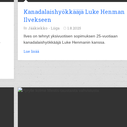
Kanadalaishyökkääjä Luke Henman
Ilvekseen
Jääkiekko -
Liiga
1.8.2025
Ilves on tehnyt yksivuotisen sopimuksen 25-vuotiaan
-
kanadalaishyökkääjä Luke Henmanin kanssa.
Lue lisää