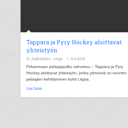
Tappara ja Pyry Hockey aloittavat
yhteistyön
Jääkiekko -
Liiga
4.6.2025
Pirkanmaan pelaajapolku vahvistuu – Tappara ja Pyry
Hockey aloittavat yhteistyön, jonka ytimessä on nuorten
pelaajien kehittäminen kohti Liigaa.
Lue lisää