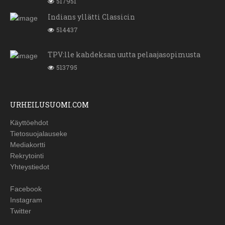
517951
Indians yllätti Classicin
514437
TPV:lle kahdeksan uutta pelaajasopimusta
513795
URHEILUSUOMI.COM
Käyttöehdot
Tietosuojalauseke
Mediakortti
Rekrytointi
Yhteystiedot
Facebook
Instagram
Twitter