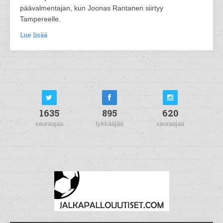
päävalmentajan, kun Joonas Rantanen siirtyy
Tampereelle.
Lue lisää
1635
895
620
seuraajaa
tykkääjää
seuraajaa