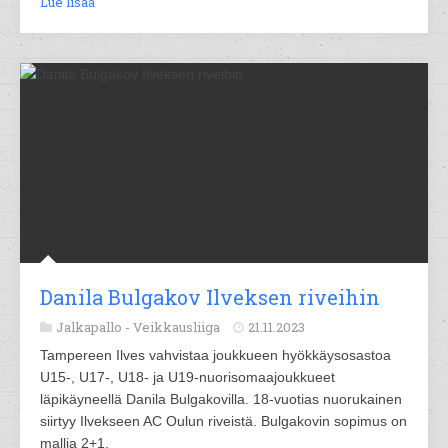
Lue lisää
Danila Bulgakov Ilveksen riveihin
Jalkapallo -
Veikkausliiga
21.11.2023
Tampereen Ilves vahvistaa joukkueen hyökkäysosastoa
U15-, U17-, U18- ja U19-nuorisomaajoukkueet
läpikäyneellä Danila Bulgakovilla. 18-vuotias nuorukainen
siirtyy Ilvekseen AC Oulun riveistä. Bulgakovin sopimus on
mallia 2+1.