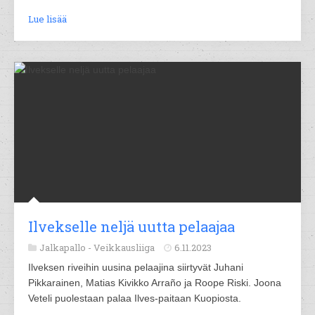
Lue lisää
Ilvekselle neljä uutta pelaajaa
Jalkapallo -
Veikkausliiga
6.11.2023
Ilveksen riveihin uusina pelaajina siirtyvät Juhani
Pikkarainen, Matias Kivikko Arraño ja Roope Riski. Joona
Veteli puolestaan palaa Ilves-paitaan Kuopiosta.