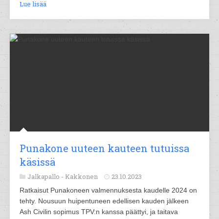
Lue lisää
Punakone uuteen kauteen tutuissa
käsissä
Jalkapallo -
Kakkonen
23.10.2023
Ratkaisut Punakoneen valmennuksesta kaudelle 2024 on
tehty. Nousuun huipentuneen edellisen kauden jälkeen
Ash Civilin sopimus TPV:n kanssa päättyi, ja taitava