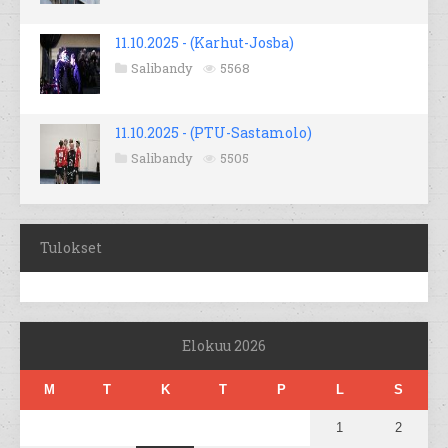
11.10.2025 - (Karhut-Josba)
Salibandy
5568
11.10.2025 - (PTU-Sastamolo)
Salibandy
5505
Tulokset
Elokuu 2026
M
T
K
T
P
L
S
1
2