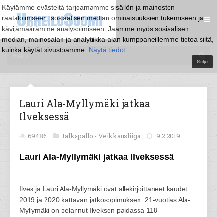
Käytämme evästeitä tarjoamamme sisällön ja mainosten
räätälöimiseen, sosiaalisen median ominaisuuksien tukemiseen ja
kävijämäärämme analysoimiseen. Jaamme myös sosiaalisen
median, mainosalan ja analytiikka-alan kumppaneillemme tietoa siitä,
kuinka käytät sivustoamme.
Näytä tiedot
Sulje
Lauri Ala-Myllymäki jatkaa
Ilveksessä
69486
Jalkapallo -
Veikkausliiga
19.2.2019
Lauri Ala-Myllymäki jatkaa Ilveksessä
Ilves ja Lauri Ala-Myllymäki ovat allekirjoittaneet kaudet
2019 ja 2020 kattavan jatkosopimuksen. 21-vuotias Ala-
Myllymäki on pelannut Ilveksen paidassa 118