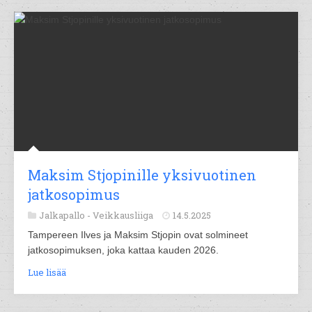
Maksim Stjopinille yksivuotinen
jatkosopimus
Jalkapallo -
Veikkausliiga
14.5.2025
Tampereen Ilves ja Maksim Stjopin ovat solmineet
jatkosopimuksen, joka kattaa kauden 2026.
Lue lisää