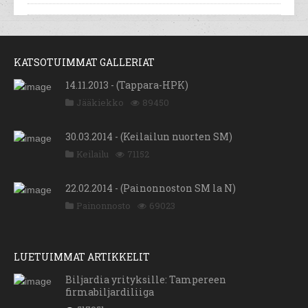
KATSOTUIMMAT GALLERIAT
14.11.2013 - (Tappara-HPK)
Jääkiekko
89450
30.03.2014 - (Keilailun nuorten SM)
Keilailu
71152
22.02.2014 - (Painonnoston SM la N)
Painonnosto
69023
LUETUIMMAT ARTIKKELIT
Biljardia yrityksille: Tampereen
firmabiljardiliiga