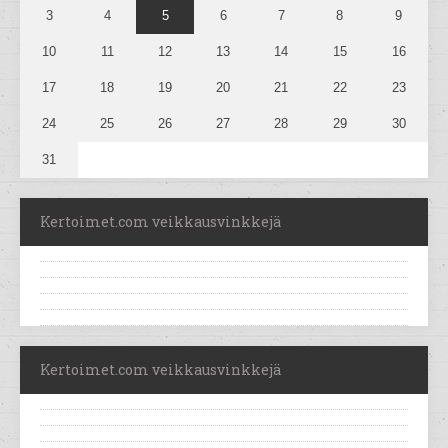
3
4
5
6
7
8
9
10
11
12
13
14
15
16
17
18
19
20
21
22
23
24
25
26
27
28
29
30
31
Kertoimet.com veikkausvinkkejä
Kertoimet.com veikkausvinkkejä