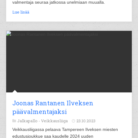
valmentaja seuraa jatkossa unelmiaan muualla.
Lue lisää
Joonas Rantanen Ilveksen
päävalmentajaksi
Jalkapallo -
Veikkausliiga
23.10.2023
Veikkausliigassa pelaava Tampereen Ilveksen miesten
edustusjoukkue saa kaudelle 2024 uuden