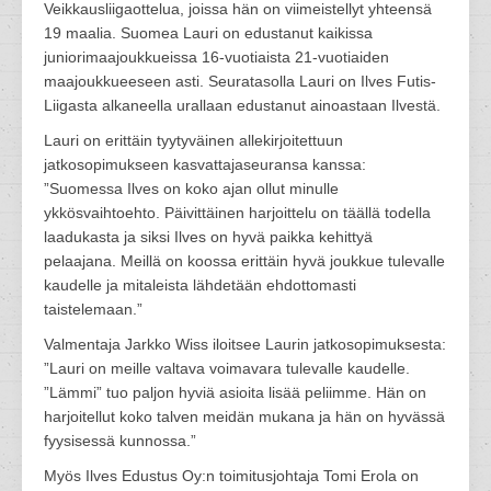
Veikkausliigaottelua, joissa hän on viimeistellyt yhteensä
19 maalia. Suomea Lauri on edustanut kaikissa
juniorimaajoukkueissa 16-vuotiaista 21-vuotiaiden
maajoukkueeseen asti. Seuratasolla Lauri on Ilves Futis-
Liigasta alkaneella urallaan edustanut ainoastaan Ilvestä.
Lauri on erittäin tyytyväinen allekirjoitettuun
jatkosopimukseen kasvattajaseuransa kanssa:
”Suomessa Ilves on koko ajan ollut minulle
ykkösvaihtoehto. Päivittäinen harjoittelu on täällä todella
laadukasta ja siksi Ilves on hyvä paikka kehittyä
pelaajana. Meillä on koossa erittäin hyvä joukkue tulevalle
kaudelle ja mitaleista lähdetään ehdottomasti
taistelemaan.”
Valmentaja Jarkko Wiss iloitsee Laurin jatkosopimuksesta:
”Lauri on meille valtava voimavara tulevalle kaudelle.
”Lämmi” tuo paljon hyviä asioita lisää peliimme. Hän on
harjoitellut koko talven meidän mukana ja hän on hyvässä
fyysisessä kunnossa.”
Myös Ilves Edustus Oy:n toimitusjohtaja Tomi Erola on