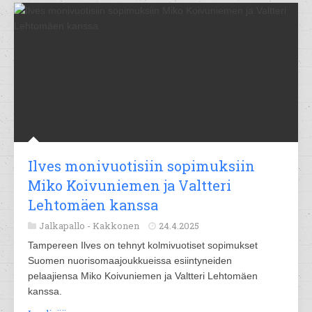
Ilves monivuotisiin sopimuksiin
Miko Koivuniemen ja Valtteri
Lehtomäen kanssa
Jalkapallo -
Kakkonen
24.4.2025
Tampereen Ilves on tehnyt kolmivuotiset sopimukset
Suomen nuorisomaajoukkueissa esiintyneiden
pelaajiensa Miko Koivuniemen ja Valtteri Lehtomäen
kanssa.