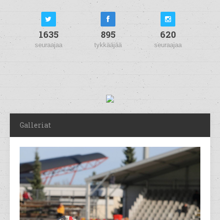
1635
895
620
seuraajaa
tykkääjää
seuraajaa
Galleriat