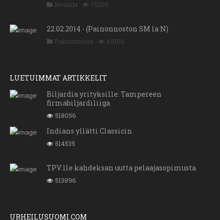
Keilailu
71239
22.02.2014 - (Painonnoston SM la N)
Painonnosto
69103
LUETUIMMAT ARTIKKELIT
Biljardia yrityksille: Tampereen
firmabiljardiliiga
518056
Indians yllätti Classicin
514535
TPV:lle kahdeksan uutta pelaajasopimusta
513896
URHEILUSUOMI.COM