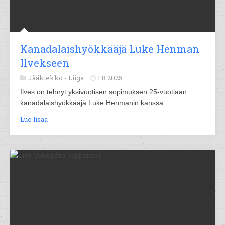
Kanadalaishyökkääjä Luke Henman
Ilvekseen
Jääkiekko -
Liiga
1.8.2025
Ilves on tehnyt yksivuotisen sopimuksen 25-vuotiaan
kanadalaishyökkääjä Luke Henmanin kanssa.
Lue lisää