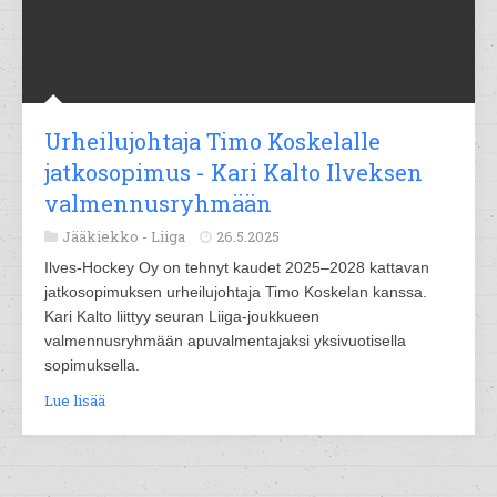
Urheilujohtaja Timo Koskelalle
jatkosopimus - Kari Kalto Ilveksen
valmennusryhmään
Jääkiekko -
Liiga
26.5.2025
Ilves-Hockey Oy on tehnyt kaudet 2025–2028 kattavan
jatkosopimuksen urheilujohtaja Timo Koskelan kanssa.
Kari Kalto liittyy seuran Liiga-joukkueen
valmennusryhmään apuvalmentajaksi yksivuotisella
sopimuksella.
Lue lisää