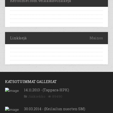
Kertoimet.com veikkausvinkkejä
Linkkejä
Mainos
KATSOTUIMMAT GALLERIAT
14.11.2013 - (Tappara-HPK)
Jääkiekko
89490
30.03.2014 - (Keilailun nuorten SM)