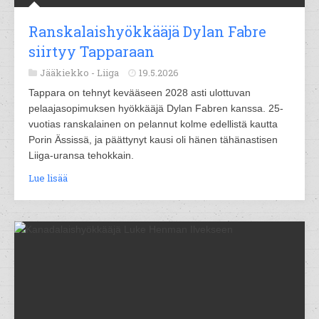
Ranskalaishyökkääjä Dylan Fabre
siirtyy Tapparaan
Jääkiekko -
Liiga
19.5.2026
Tappara on tehnyt kevääseen 2028 asti ulottuvan
pelaajasopimuksen hyökkääjä Dylan Fabren kanssa. 25-
vuotias ranskalainen on pelannut kolme edellistä kautta
Porin Ässissä, ja päättynyt kausi oli hänen tähänastisen
Liiga-uransa tehokkain.
Lue lisää