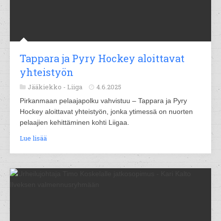
Tappara ja Pyry Hockey aloittavat
yhteistyön
Jääkiekko -
Liiga
4.6.2025
Pirkanmaan pelaajapolku vahvistuu – Tappara ja Pyry
Hockey aloittavat yhteistyön, jonka ytimessä on nuorten
pelaajien kehittäminen kohti Liigaa.
Lue lisää