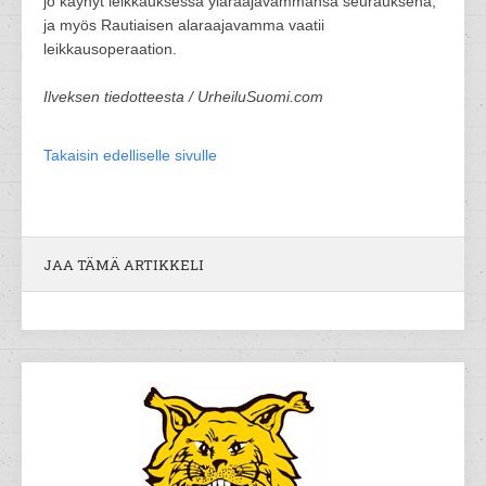
jo käynyt leikkauksessa yläraajavammansa seurauksena,
ja myös Rautiaisen alaraajavamma vaatii
leikkausoperaation.
Ilveksen tiedotteesta / UrheiluSuomi.com
Takaisin edelliselle sivulle
JAA TÄMÄ ARTIKKELI