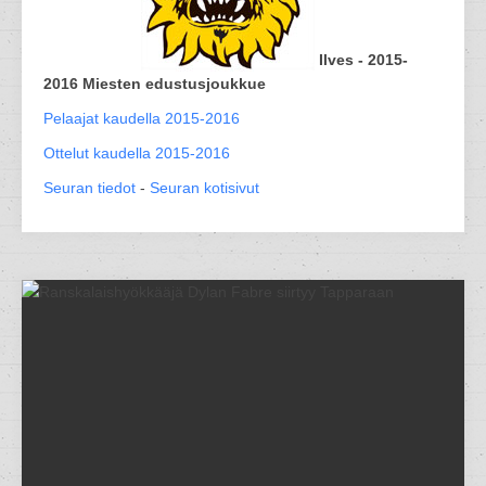
Ilves - 2015-
2016 Miesten edustusjoukkue
Pelaajat kaudella 2015-2016
Ottelut kaudella 2015-2016
Seuran tiedot
-
Seuran kotisivut