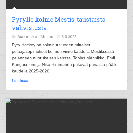
Pyrylle kolme Mestis-taustaista
vahvistusta
Jääkiekko -
Mestis
6.6.2025
Pyry Hockey on solminut vuoden mittaiset
pelaajasopimukset kolmen viime kaudella Mestiksessä
pelanneen nuorukaisen kanssa. Topias Männikkö, Emil
Kangasniemi ja Niko Himmanen pukevat punaista päälle
kaudella 2025-2026.
Lue lisää