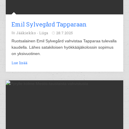
Emil Sylvegård Tapparaan
Jääkiekko -
Liiga
28.7.2025
Ruotsalainen Emil Sylvegård vahvistaa Tapparaa tulevalla
kaudella. Lähes satakiloisen hyökkääjäkolossin sopimus
on yksivuotinen.
Lue lisää