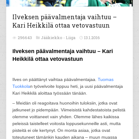
Ilveksen päävalmentaja vaihtuu –
Kari Heikkilä ottaa vetovastuun
296643
Jääkiekko -
Liiga
13.1.2016
Ilveksen päävalmentaja vaihtuu – Kari
Heikkilä ottaa vetovastuun
Ilves on päättänyt vaihtaa päävalmentajaa.
Tuomas
Tuokkola
n työvelvoite loppuu heti, ja uusi päävalmentaja
Kari Heikkilä aloittaa työssään tänään.
– Meidän oli reagoitava huonoihin tuloksiin, jotka ovat
jatkuneet jo pidempään. Viimeisistä kahdestatoista pelistä
olemme voittaneet vain yhden. Olemme lähes kaikissa
peleissä taistelleet voitosta loppusekunneille asti, mutta
pisteitä ei ole kertynyt. On monta asiaa, jotka ovat
toteutuneet tämänkin kauden aikana – muun muassa