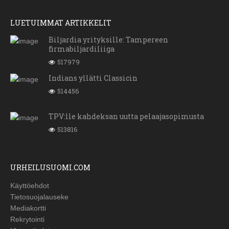
LUETUIMMAT ARTIKKELIT
Biljardia yrityksille: Tampereen
firmabiljardiliiga
517979
Indians yllätti Classicin
514456
TPV:lle kahdeksan uutta pelaajasopimusta
513816
URHEILUSUOMI.COM
Käyttöehdot
Tietosuojalauseke
Mediakortti
Rekrytointi