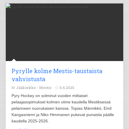
Pyrylle kolme Mestis-taustaista
vahvistusta
Jääkiekko -
Mestis
6.6.2025
Pyry Hockey on solminut vuoden mittaiset
pelaajasopimukset kolmen viime kaudella Mestiksessä
pelanneen nuorukaisen kanssa. Topias Männikkö, Emil
Kangasniemi ja Niko Himmanen pukevat punaista päälle
kaudella 2025-2026.