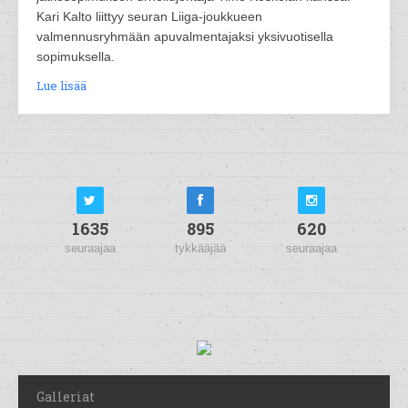
Kari Kalto liittyy seuran Liiga-joukkueen
valmennusryhmään apuvalmentajaksi yksivuotisella
sopimuksella.
Lue lisää
1635
895
620
seuraajaa
tykkääjää
seuraajaa
Galleriat