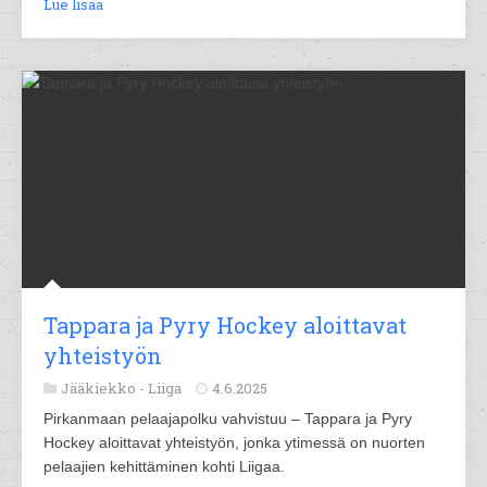
Lue lisää
Tappara ja Pyry Hockey aloittavat
yhteistyön
Jääkiekko -
Liiga
4.6.2025
Pirkanmaan pelaajapolku vahvistuu – Tappara ja Pyry
Hockey aloittavat yhteistyön, jonka ytimessä on nuorten
pelaajien kehittäminen kohti Liigaa.