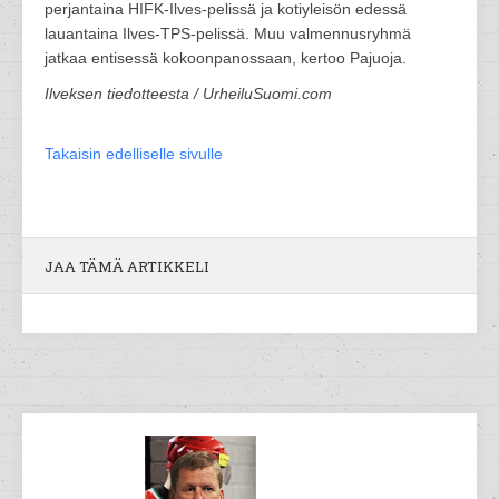
perjantaina HIFK-Ilves-pelissä ja kotiyleisön edessä
lauantaina Ilves-TPS-pelissä. Muu valmennusryhmä
jatkaa entisessä kokoonpanossaan, kertoo Pajuoja.
Ilveksen tiedotteesta / UrheiluSuomi.com
Takaisin edelliselle sivulle
JAA TÄMÄ ARTIKKELI