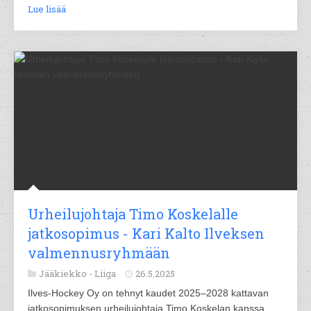
Lue lisää
Urheilujohtaja Timo Koskelalle
jatkosopimus - Kari Kalto Ilveksen
valmennusryhmään
Jääkiekko -
Liiga
26.5.2025
Ilves-Hockey Oy on tehnyt kaudet 2025–2028 kattavan
jatkosopimuksen urheilujohtaja Timo Koskelan kanssa.