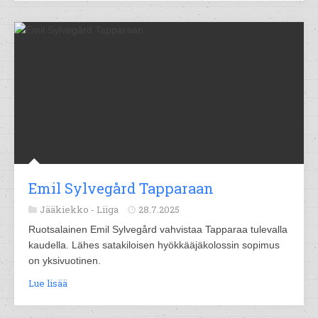
Emil Sylvegård Tapparaan
Jääkiekko -
Liiga
28.7.2025
Ruotsalainen Emil Sylvegård vahvistaa Tapparaa tulevalla
kaudella. Lähes satakiloisen hyökkääjäkolossin sopimus
on yksivuotinen.
Lue lisää