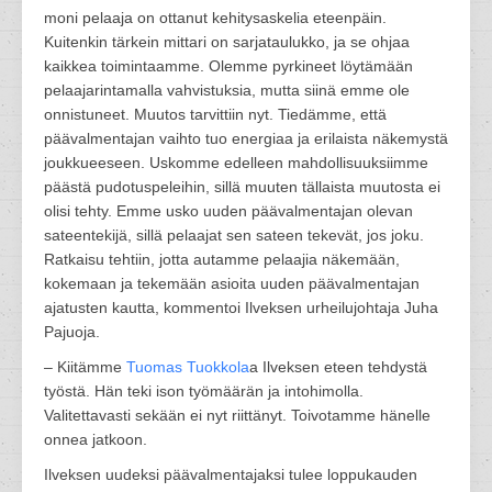
moni pelaaja on ottanut kehitysaskelia eteenpäin.
Kuitenkin tärkein mittari on sarjataulukko, ja se ohjaa
kaikkea toimintaamme. Olemme pyrkineet löytämään
pelaajarintamalla vahvistuksia, mutta siinä emme ole
onnistuneet. Muutos tarvittiin nyt. Tiedämme, että
päävalmentajan vaihto tuo energiaa ja erilaista näkemystä
joukkueeseen. Uskomme edelleen mahdollisuuksiimme
päästä pudotuspeleihin, sillä muuten tällaista muutosta ei
olisi tehty. Emme usko uuden päävalmentajan olevan
sateentekijä, sillä pelaajat sen sateen tekevät, jos joku.
Ratkaisu tehtiin, jotta autamme pelaajia näkemään,
kokemaan ja tekemään asioita uuden päävalmentajan
ajatusten kautta, kommentoi Ilveksen urheilujohtaja Juha
Pajuoja.
– Kiitämme
Tuomas Tuokkola
a Ilveksen eteen tehdystä
työstä. Hän teki ison työmäärän ja intohimolla.
Valitettavasti sekään ei nyt riittänyt. Toivotamme hänelle
onnea jatkoon.
Ilveksen uudeksi päävalmentajaksi tulee loppukauden