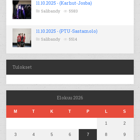
11.10.2025 - (Karhut-Josba)
Salibandy
5583
11.10.2025 - (PTU-Sastamolo)
Salibandy
5514
Tulokset
Elokuu 2026
M
T
K
T
P
L
S
1
2
3
4
5
6
7
8
9