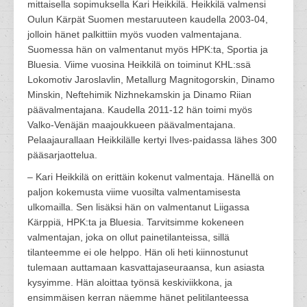
mittaisella sopimuksella Kari Heikkilä. Heikkilä valmensi
Oulun Kärpät Suomen mestaruuteen kaudella 2003-04,
jolloin hänet palkittiin myös vuoden valmentajana.
Suomessa hän on valmentanut myös HPK:ta, Sportia ja
Bluesia. Viime vuosina Heikkilä on toiminut KHL:ssä
Lokomotiv Jaroslavlin, Metallurg Magnitogorskin, Dinamo
Minskin, Neftehimik Nizhnekamskin ja Dinamo Riian
päävalmentajana. Kaudella 2011-12 hän toimi myös
Valko-Venäjän maajoukkueen päävalmentajana.
Pelaajaurallaan Heikkilälle kertyi Ilves-paidassa lähes 300
pääsarjaottelua.
– Kari Heikkilä on erittäin kokenut valmentaja. Hänellä on
paljon kokemusta viime vuosilta valmentamisesta
ulkomailla. Sen lisäksi hän on valmentanut Liigassa
Kärppiä, HPK:ta ja Bluesia. Tarvitsimme kokeneen
valmentajan, joka on ollut painetilanteissa, sillä
tilanteemme ei ole helppo. Hän oli heti kiinnostunut
tulemaan auttamaan kasvattajaseuraansa, kun asiasta
kysyimme. Hän aloittaa työnsä keskiviikkona, ja
ensimmäisen kerran näemme hänet pelitilanteessa