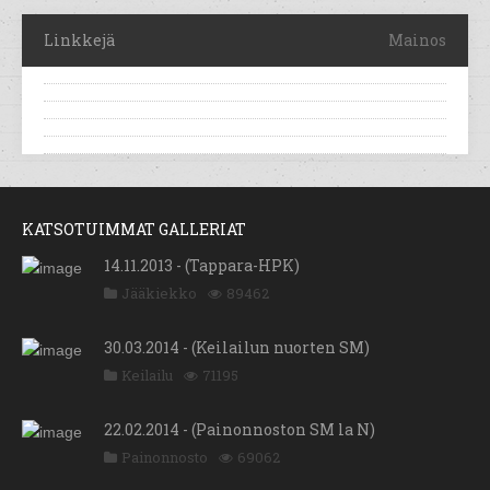
Linkkejä
Mainos
KATSOTUIMMAT GALLERIAT
14.11.2013 - (Tappara-HPK)
Jääkiekko
89462
30.03.2014 - (Keilailun nuorten SM)
Keilailu
71195
22.02.2014 - (Painonnoston SM la N)
Painonnosto
69062