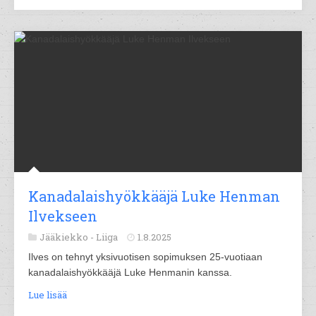
Kanadalaishyökkääjä Luke Henman
Ilvekseen
Jääkiekko -
Liiga
1.8.2025
Ilves on tehnyt yksivuotisen sopimuksen 25-vuotiaan
kanadalaishyökkääjä Luke Henmanin kanssa.
Lue lisää