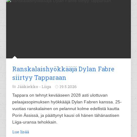
Ranskalaishyökkääjä Dylan Fabre
siirtyy Tapparaan
Jääkiekko -
Liiga
19.5.2026
Tappara on tehnyt kevääseen 2028 asti ulottuvan
pelaajasopimuksen hyökkääjä Dylan Fabren kanssa. 25-
vuotias ranskalainen on pelannut kolme edellistä kautta
Porin Ässissä, ja päättynyt kausi oli hänen tähänastisen
Liiga-uransa tehokkain.
Lue lisää