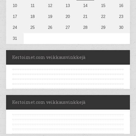
10
11
12
13
14
15
16
17
18
19
20
21
22
23
24
25
26
27
28
29
30
31
Kertoimet.com veikkausvinkkejä
Kertoimet.com veikkausvinkkejä