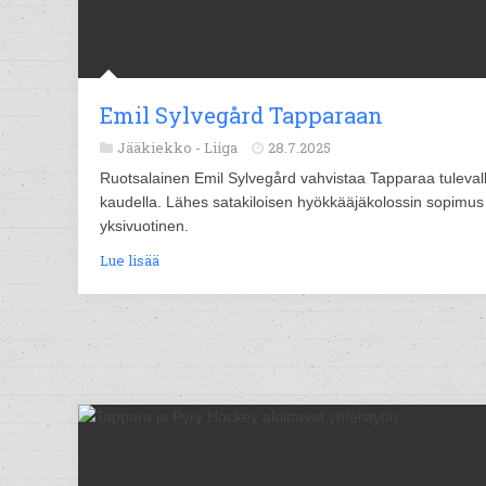
Emil Sylvegård Tapparaan
Jääkiekko -
Liiga
28.7.2025
Ruotsalainen Emil Sylvegård vahvistaa Tapparaa tuleval
kaudella. Lähes satakiloisen hyökkääjäkolossin sopimus
yksivuotinen.
Lue lisää