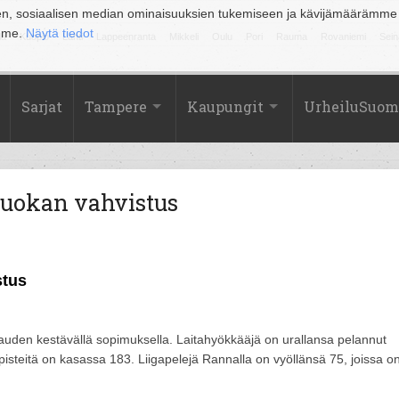
en, sosiaalisen median ominaisuuksien tukemiseen ja kävijämäärämme
amme.
Näytä tiedot
la
Kuopio
Lahti
Lappeenranta
Mikkeli
Oulu
Pori
Rauma
Rovaniemi
Sein
Sarjat
Tampere
Kaupungit
UrheiluSuom
uokan vahvistus
stus
auden kestävällä sopimuksella. Laitahyökkääjä on urallansa pelannut
hopisteitä on kasassa 183. Liigapelejä Rannalla on vyöllänsä 75, joissa o