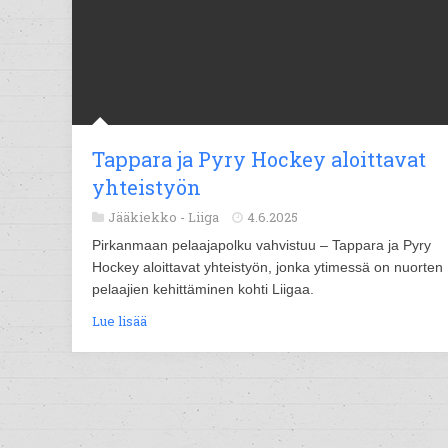
Tappara ja Pyry Hockey aloittavat
yhteistyön
Jääkiekko -
Liiga
4.6.2025
Pirkanmaan pelaajapolku vahvistuu – Tappara ja Pyry
Hockey aloittavat yhteistyön, jonka ytimessä on nuorten
pelaajien kehittäminen kohti Liigaa.
Lue lisää