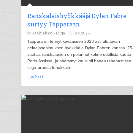
Ranskalaishyökkääjä Dylan Fabre
siirtyy Tapparaan
Jääkiekko -
Liiga
19.5.2026
Tappara on tehnyt kevääseen 2028 asti ulottuvan
pelaajasopimuksen hyökkääjä Dylan Fabren kanssa. 25
vuotias ranskalainen on pelannut kolme edellistä kautta
Porin Ässissä, ja päättynyt kausi oli hänen tähänastisen
Liiga-uransa tehokkain.
Lue lisää