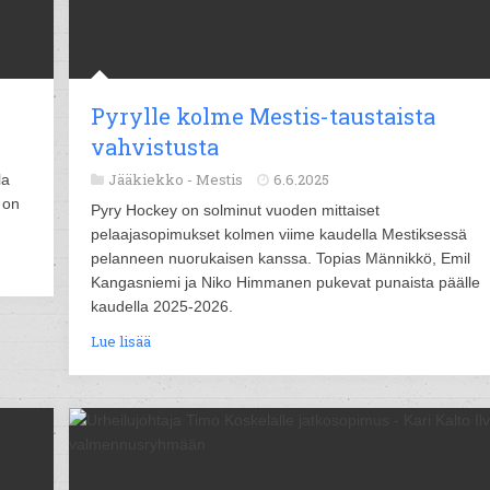
Pyrylle kolme Mestis-taustaista
vahvistusta
Jääkiekko -
Mestis
6.6.2025
la
 on
Pyry Hockey on solminut vuoden mittaiset
pelaajasopimukset kolmen viime kaudella Mestiksessä
pelanneen nuorukaisen kanssa. Topias Männikkö, Emil
Kangasniemi ja Niko Himmanen pukevat punaista päälle
kaudella 2025-2026.
Lue lisää