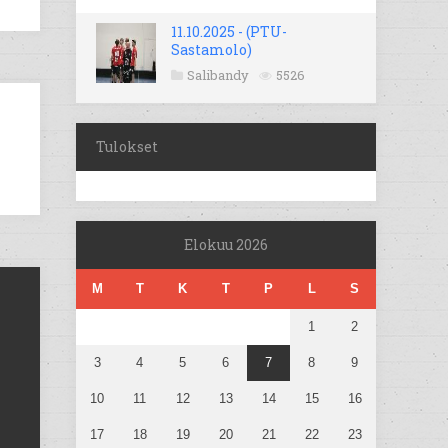
11.10.2025 - (PTU-
Sastamolo)
Salibandy
5526
Tulokset
Elokuu 2026
M
T
K
T
P
L
S
1
2
3
4
5
6
7
8
9
10
11
12
13
14
15
16
17
18
19
20
21
22
23