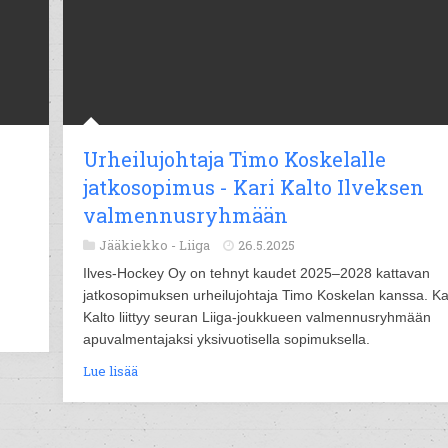
Urheilujohtaja Timo Koskelalle
jatkosopimus - Kari Kalto Ilveksen
valmennusryhmään
Jääkiekko -
Liiga
26.5.2025
Ilves-Hockey Oy on tehnyt kaudet 2025–2028 kattavan
jatkosopimuksen urheilujohtaja Timo Koskelan kanssa. Ka
Kalto liittyy seuran Liiga-joukkueen valmennusryhmään
apuvalmentajaksi yksivuotisella sopimuksella.
Lue lisää