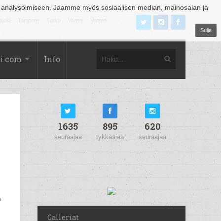
 analysoimiseen. Jaamme myös sosiaalisen median, mainosalan ja
äjoki
Tampere
Turku
Vaasa
Vantaa
Sulje
i.com
Info
1635
895
620
seuraajaa
tykkääjää
seuraajaa
n
Galleriat