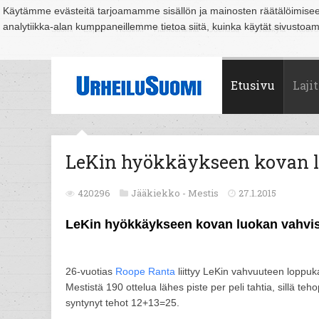
Käytämme evästeitä tarjoamamme sisällön ja mainosten räätälöimise
analytiikka-alan kumppaneillemme tietoa siitä, kuinka käytät sivusto
Suomi
Espoo
Helsinki
Hämeenlinna
Joensuu
Jyväskylä
Kouvo
Etusivu
Lajit
LeKin hyökkäykseen kovan l
420296
Jääkiekko -
Mestis
27.1.2015
LeKin hyökkäykseen kovan luokan vahvi
26-vuotias
Roope Ranta
liittyy LeKin vahvuuteen loppuk
Mestistä 190 ottelua lähes piste per peli tahtia, sillä te
syntynyt tehot 12+13=25.