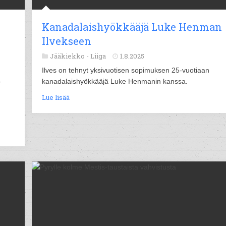
Kanadalaishyökkääjä Luke Henman
Ilvekseen
Jääkiekko -
Liiga
1.8.2025
Ilves on tehnyt yksivuotisen sopimuksen 25-vuotiaan
-
kanadalaishyökkääjä Luke Henmanin kanssa.
Lue lisää