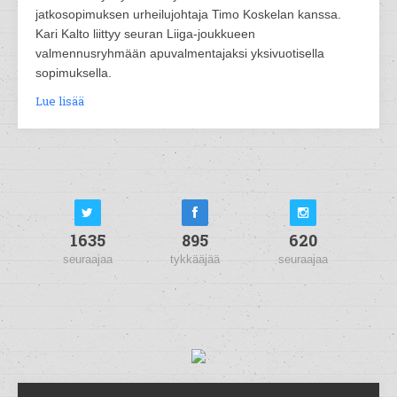
jatkosopimuksen urheilujohtaja Timo Koskelan kanssa.
Kari Kalto liittyy seuran Liiga-joukkueen
valmennusryhmään apuvalmentajaksi yksivuotisella
sopimuksella.
Lue lisää
1635
895
620
seuraajaa
tykkääjää
seuraajaa