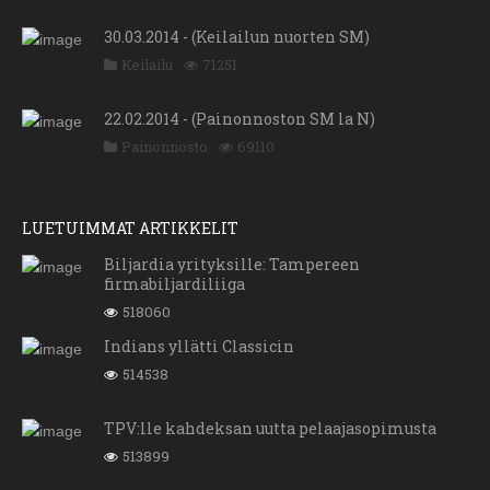
30.03.2014 - (Keilailun nuorten SM)
Keilailu
71251
22.02.2014 - (Painonnoston SM la N)
Painonnosto
69110
LUETUIMMAT ARTIKKELIT
Biljardia yrityksille: Tampereen
firmabiljardiliiga
518060
Indians yllätti Classicin
514538
TPV:lle kahdeksan uutta pelaajasopimusta
513899