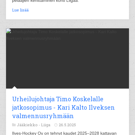
pelaajien kehittäminen kohti Liigaa.
Lue lisää
Urheilujohtaja Timo Koskelalle
jatkosopimus - Kari Kalto Ilveksen
valmennusryhmään
Jääkiekko -
Liiga
26.5.2025
Ilves-Hockey Oy on tehnyt kaudet 2025–2028 kattavan