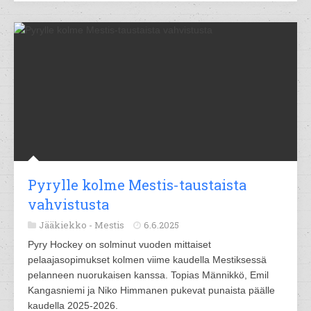
Pyrylle kolme Mestis-taustaista
vahvistusta
Jääkiekko -
Mestis
6.6.2025
Pyry Hockey on solminut vuoden mittaiset
pelaajasopimukset kolmen viime kaudella Mestiksessä
pelanneen nuorukaisen kanssa. Topias Männikkö, Emil
Kangasniemi ja Niko Himmanen pukevat punaista päälle
kaudella 2025-2026.