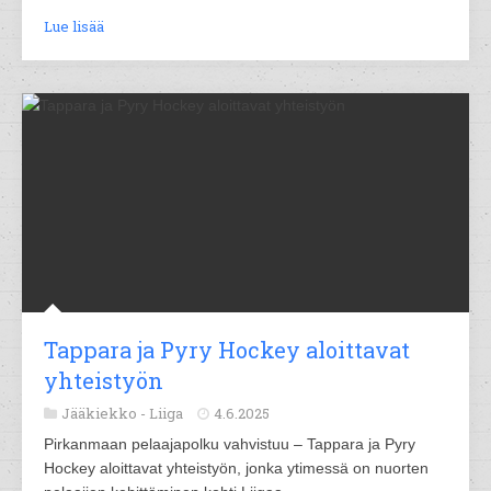
Lue lisää
Tappara ja Pyry Hockey aloittavat
yhteistyön
Jääkiekko -
Liiga
4.6.2025
Pirkanmaan pelaajapolku vahvistuu – Tappara ja Pyry
Hockey aloittavat yhteistyön, jonka ytimessä on nuorten