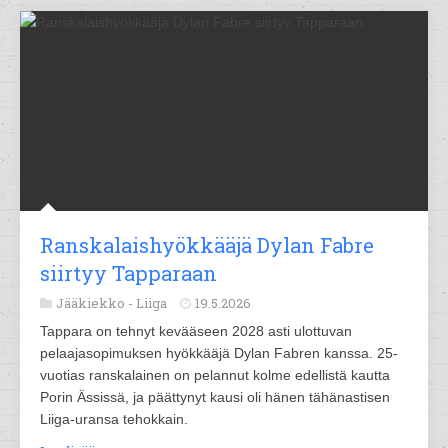
Ranskalaishyökkääjä Dylan Fabre
siirtyy Tapparaan
Jääkiekko -
Liiga
19.5.2026
Tappara on tehnyt kevääseen 2028 asti ulottuvan
pelaajasopimuksen hyökkääjä Dylan Fabren kanssa. 25-
vuotias ranskalainen on pelannut kolme edellistä kautta
Porin Ässissä, ja päättynyt kausi oli hänen tähänastisen
Liiga-uransa tehokkain.