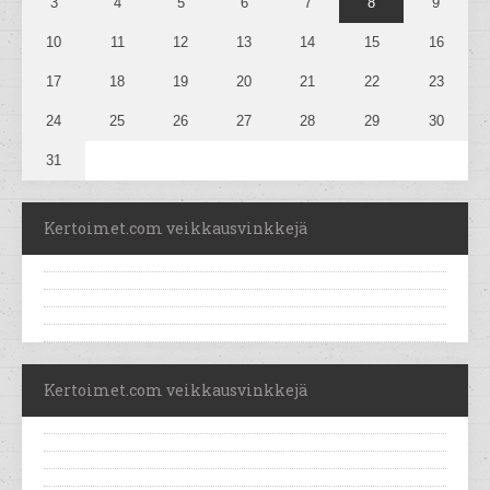
3
4
5
6
7
8
9
10
11
12
13
14
15
16
17
18
19
20
21
22
23
24
25
26
27
28
29
30
31
Kertoimet.com veikkausvinkkejä
Kertoimet.com veikkausvinkkejä