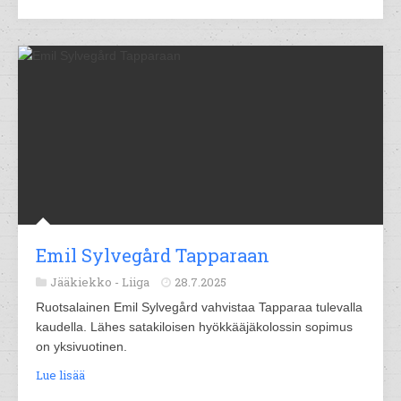
Emil Sylvegård Tapparaan
Jääkiekko -
Liiga
28.7.2025
Ruotsalainen Emil Sylvegård vahvistaa Tapparaa tulevalla
kaudella. Lähes satakiloisen hyökkääjäkolossin sopimus
on yksivuotinen.
Lue lisää