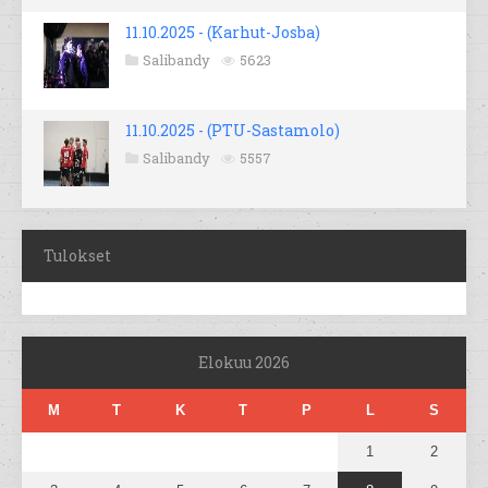
11.10.2025 - (Karhut-Josba)
Salibandy
5623
11.10.2025 - (PTU-Sastamolo)
Salibandy
5557
Tulokset
Elokuu 2026
M
T
K
T
P
L
S
1
2