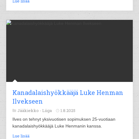
Lue lisää
Kanadalaishyökkääjä Luke Henman
Ilvekseen
Jääkiekko -
Liiga
1.8.2025
Ilves on tehnyt yksivuotisen sopimuksen 25-vuotiaan
kanadalaishyökkääjä Luke Henmanin kanssa.
Lue lisää