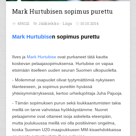
Mark Hurtubisen sopimus purettu
456121
Jääkiekko -
Liiga
10.10.2014
Mark Hurtubise
n sopimus purettu
Ilves ja
Mark Hurtubise
ovat purkaneet tätä kautta
koskevan pelaajasopimuksensa. Hurtubise on vapaa
etsimään itselleen uuden seuran Suomen ulkopuolelta.
- Molemmat osapuolet olivat tyytymättömiä nykyiseen
tilanteeseen, ja sopimus purettiin hyvässä
yhteisymmärryksessä, kertoo urheilujohtaja Juha Pajuoja.
- Tämän sopimuksen purun sekä loukkaantumisten takia
meillä on tarve vahvistaa hyökkäystämme. Nuoret
pelaajamme ovat ottaneet isoja askeleita eteenpäin,
mutta joulukuussa meillä voi olla positiivinen ongelma,
koska Suomen U20-maajoukkueen MM-kisaehdokkaissa