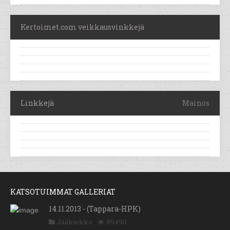
Kertoimet.com veikkausvinkkejä
Linkkejä
Mainos
KATSOTUIMMAT GALLERIAT
14.11.2013 - (Tappara-HPK)
Jääkiekko
89490