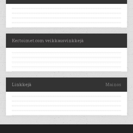
Kertoimet.com veikkausvinkkejä
Linkkejä
Mainos