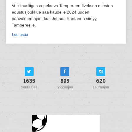
Veikkausliigassa pelaava Tampereen Ilveksen miesten
edustusjoukkue saa kaudelle 2024 uuden
päävalmentajan, kun Joonas Rantanen siirtyy
Tampereelle.
Lue lisää
1635
895
620
seuraajaa
tykkääjää
seuraajaa