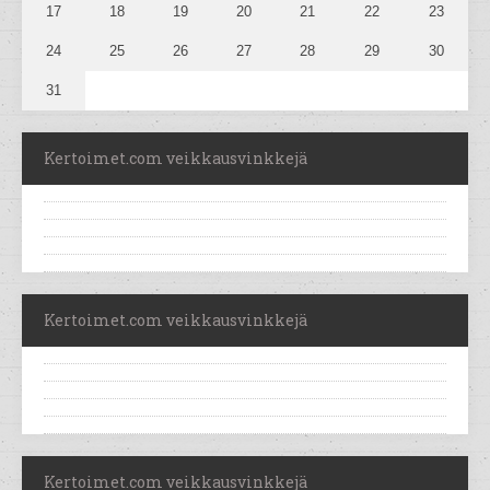
17
18
19
20
21
22
23
24
25
26
27
28
29
30
31
Kertoimet.com veikkausvinkkejä
Kertoimet.com veikkausvinkkejä
Kertoimet.com veikkausvinkkejä