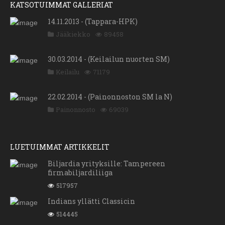
KATSOTUIMMAT GALLERIAT
14.11.2013 - (Tappara-HPK)
Jääkiekko
89458
30.03.2014 - (Keilailun nuorten SM)
Keilailu
71179
22.02.2014 - (Painonnoston SM la N)
Painonnosto
69039
LUETUIMMAT ARTIKKELIT
Biljardia yrityksille: Tampereen
firmabiljardiliiga
517957
Indians yllätti Classicin
514445