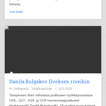
kanssa.
Lue lisää
Danila Bulgakov Ilveksen riveihin
Jalkapallo -
Veikkausliiga
21.11.2023
Tampereen Ilves vahvistaa joukkueen hyökkäysosastoa
U15-, U17-, U18- ja U19-nuorisomaajoukkueet
läpikäyneellä Danila Bulgakovilla. 18-vuotias nuorukainen