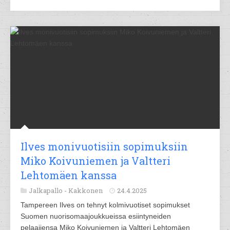
Ilves monivuotisiin sopimuksiin
Miko Koivuniemen ja Valtteri
Lehtomäen kanssa
Jalkapallo -
Kakkonen
24.4.2025
Tampereen Ilves on tehnyt kolmivuotiset sopimukset
Suomen nuorisomaajoukkueissa esiintyneiden
pelaajiensa Miko Koivuniemen ja Valtteri Lehtomäen