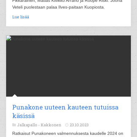
Pikkarainen, Matias Kivikko Arraño ja Roope Riski. Joona
Veteli puolestaan palaa Ilves-paitaan Kuopiosta.
Lue lisää
Punakone uuteen kauteen tutuissa
käsissä
Jalkapallo -
Kakkonen
23.10.2023
Ratkaisut Punakoneen valmennuksesta kaudelle 2024 on