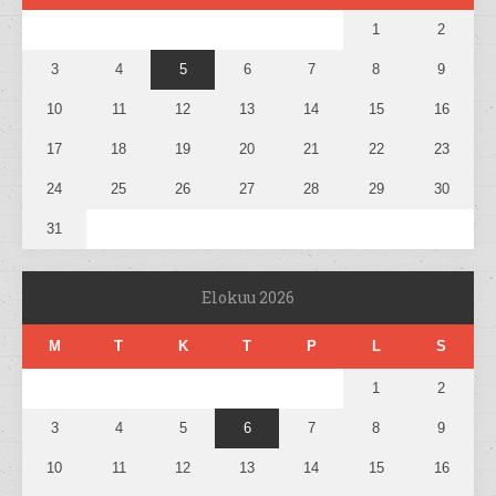
1
2
3
4
5
6
7
8
9
10
11
12
13
14
15
16
17
18
19
20
21
22
23
24
25
26
27
28
29
30
31
Elokuu 2026
M
T
K
T
P
L
S
1
2
3
4
5
6
7
8
9
10
11
12
13
14
15
16