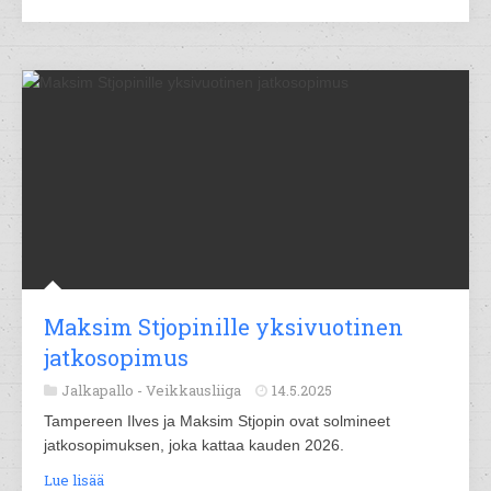
Maksim Stjopinille yksivuotinen
jatkosopimus
Jalkapallo -
Veikkausliiga
14.5.2025
Tampereen Ilves ja Maksim Stjopin ovat solmineet
jatkosopimuksen, joka kattaa kauden 2026.
Lue lisää