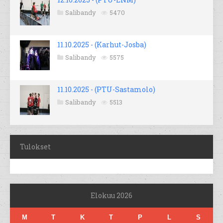
Salibandy
5470
11.10.2025 - (Karhut-Josba)
Salibandy
5575
11.10.2025 - (PTU-Sastamolo)
Salibandy
5513
Tulokset
Elokuu 2026
M
T
K
T
P
L
S