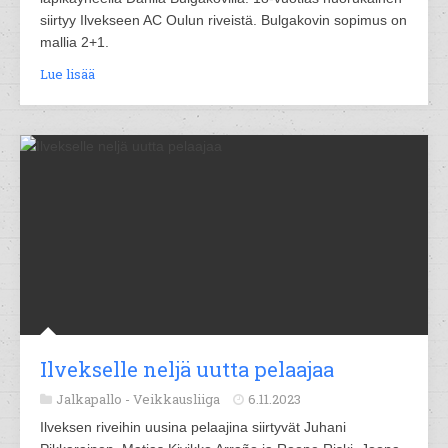
siirtyy Ilvekseen AC Oulun riveistä. Bulgakovin sopimus on
mallia 2+1.
Lue lisää
Ilvekselle neljä uutta pelaajaa
Jalkapallo -
Veikkausliiga
6.11.2023
Ilveksen riveihin uusina pelaajina siirtyvät Juhani