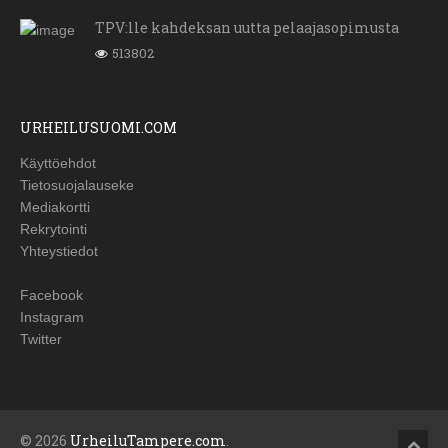
TPV:lle kahdeksan uutta pelaajasopimusta
513802
URHEILUSUOMI.COM
Käyttöehdot
Tietosuojalauseke
Mediakortti
Rekrytointi
Yhteystiedot
Facebook
Instagram
Twitter
© 2026
UrheiluTampere.com
.