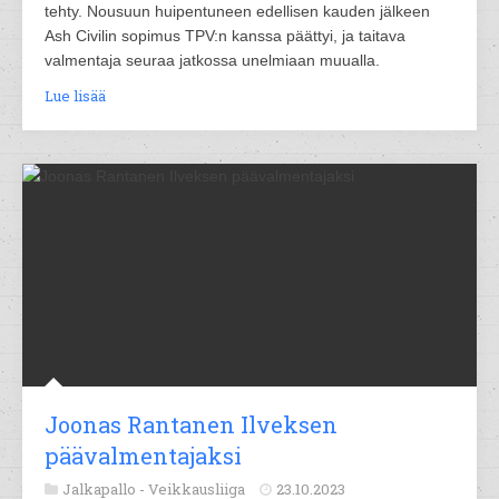
tehty. Nousuun huipentuneen edellisen kauden jälkeen
Ash Civilin sopimus TPV:n kanssa päättyi, ja taitava
valmentaja seuraa jatkossa unelmiaan muualla.
Lue lisää
Joonas Rantanen Ilveksen
päävalmentajaksi
Jalkapallo -
Veikkausliiga
23.10.2023