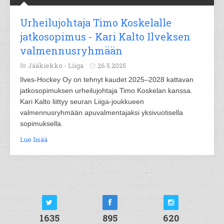
Urheilujohtaja Timo Koskelalle
jatkosopimus - Kari Kalto Ilveksen
valmennusryhmään
Jääkiekko -
Liiga
26.5.2025
Ilves-Hockey Oy on tehnyt kaudet 2025–2028 kattavan
jatkosopimuksen urheilujohtaja Timo Koskelan kanssa.
Kari Kalto liittyy seuran Liiga-joukkueen
valmennusryhmään apuvalmentajaksi yksivuotisella
sopimuksella.
Lue lisää
1635
895
620