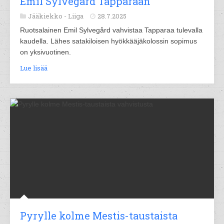
Emil Sylvegård Tapparaan
Jääkiekko -
Liiga
28.7.2025
Ruotsalainen Emil Sylvegård vahvistaa Tapparaa tulevalla
kaudella. Lähes satakiloisen hyökkääjäkolossin sopimus
on yksivuotinen.
Lue lisää
Pyrylle kolme Mestis-taustaista