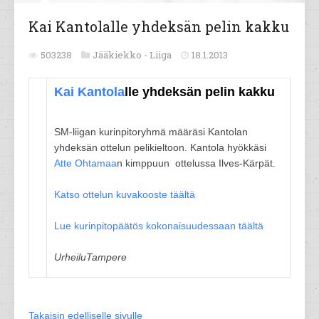
Kai Kantolalle yhdeksän pelin kakku
503238
Jääkiekko -
Liiga
18.1.2013
Kai Kantola
lle yhdeksän pelin kakku
SM-liigan kurinpitoryhmä määräsi Kantolan
yhdeksän ottelun pelikieltoon. Kantola hyökkäsi
Atte Ohtamaa
n kimppuun ottelussa Ilves-Kärpät.
Katso ottelun kuvakooste täältä
Lue kurinpitopäätös kokonaisuudessaan täältä
UrheiluTampere
Takaisin edelliselle sivulle