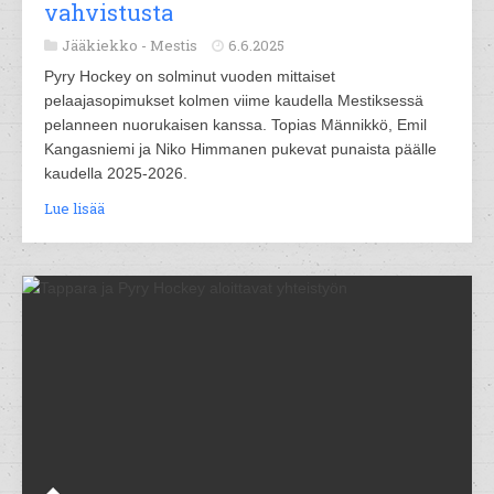
vahvistusta
Jääkiekko -
Mestis
6.6.2025
Pyry Hockey on solminut vuoden mittaiset
pelaajasopimukset kolmen viime kaudella Mestiksessä
pelanneen nuorukaisen kanssa. Topias Männikkö, Emil
Kangasniemi ja Niko Himmanen pukevat punaista päälle
kaudella 2025-2026.
Lue lisää