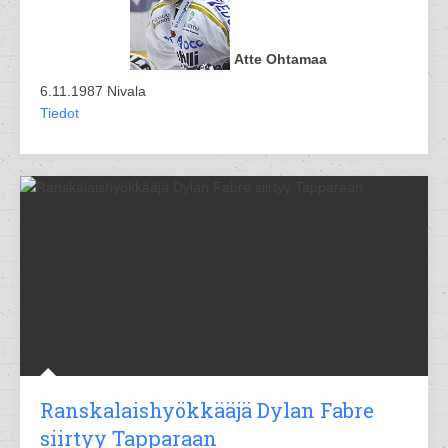
Atte Ohtamaa
6.11.1987 Nivala
Tiedot
Ranskalaishyökkääjä Dylan Fabre
siirtyy Tapparaan