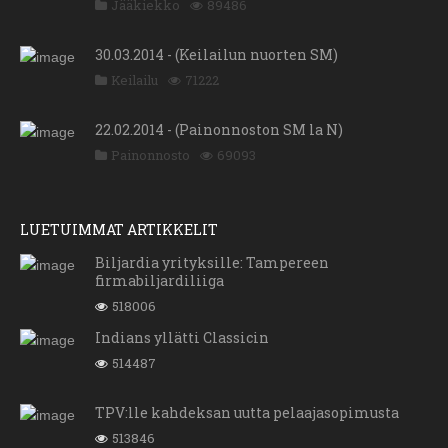
Jääkiekko
89486
30.03.2014 - (Keilailun nuorten SM)
Keilailu
71222
22.02.2014 - (Painonnoston SM la N)
Painonnosto
69093
LUETUIMMAT ARTIKKELIT
Biljardia yrityksille: Tampereen
firmabiljardiliiga
518006
Indians yllätti Classicin
514487
TPV:lle kahdeksan uutta pelaajasopimusta
513846