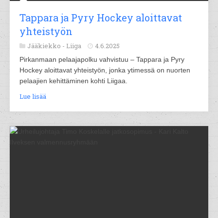
Tappara ja Pyry Hockey aloittavat
yhteistyön
Jääkiekko -
Liiga
4.6.2025
Pirkanmaan pelaajapolku vahvistuu – Tappara ja Pyry
Hockey aloittavat yhteistyön, jonka ytimessä on nuorten
pelaajien kehittäminen kohti Liigaa.
Lue lisää