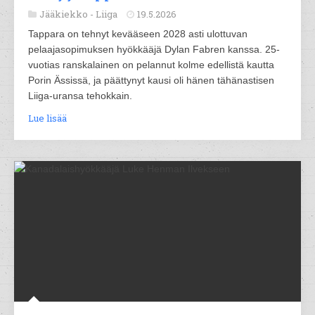
Jääkiekko -
Liiga
19.5.2026
Tappara on tehnyt kevääseen 2028 asti ulottuvan
pelaajasopimuksen hyökkääjä Dylan Fabren kanssa. 25-
vuotias ranskalainen on pelannut kolme edellistä kautta
Porin Ässissä, ja päättynyt kausi oli hänen tähänastisen
Liiga-uransa tehokkain.
Lue lisää