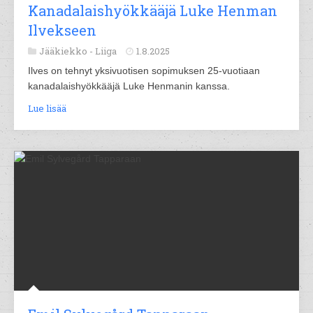
Kanadalaishyökkääjä Luke Henman
Ilvekseen
Jääkiekko -
Liiga
1.8.2025
Ilves on tehnyt yksivuotisen sopimuksen 25-vuotiaan
kanadalaishyökkääjä Luke Henmanin kanssa.
Lue lisää