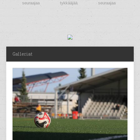
seuraajaa
tykkääjää
seuraajaa
Galleriat