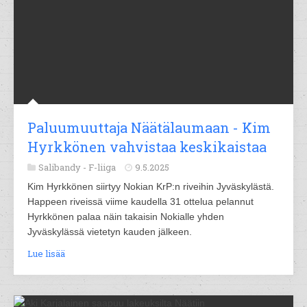
Paluumuuttaja Näätälaumaan - Kim
Hyrkkönen vahvistaa keskikaistaa
Salibandy -
F-liiga
9.5.2025
Kim Hyrkkönen siirtyy Nokian KrP:n riveihin Jyväskylästä.
Happeen riveissä viime kaudella 31 ottelua pelannut
Hyrkkönen palaa näin takaisin Nokialle yhden
Jyväskylässä vietetyn kauden jälkeen.
Lue lisää