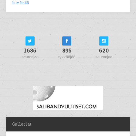
Lue lisää
1635
895
620
seuraajaa
tykkääjää
seuraajaa
Galleriat