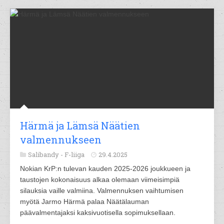
Härmä ja Lämsä Näätien
valmennukseen
Salibandy -
F-liiga
29.4.2025
Nokian KrP:n tulevan kauden 2025-2026 joukkueen ja
taustojen kokonaisuus alkaa olemaan viimeisimpiä
silauksia vaille valmiina. Valmennuksen vaihtumisen
myötä Jarmo Härmä palaa Näätälauman
päävalmentajaksi kaksivuotisella sopimuksellaan.