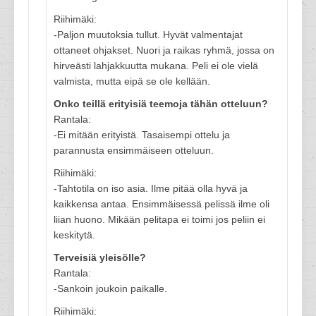
Riihimäki:
-Paljon muutoksia tullut. Hyvät valmentajat
ottaneet ohjakset. Nuori ja raikas ryhmä, jossa on
hirveästi lahjakkuutta mukana. Peli ei ole vielä
valmista, mutta eipä se ole kellään.
Onko teillä erityisiä teemoja tähän otteluun?
Rantala:
-Ei mitään erityistä. Tasaisempi ottelu ja
parannusta ensimmäiseen otteluun.
Riihimäki:
-Tahtotila on iso asia. Ilme pitää olla hyvä ja
kaikkensa antaa. Ensimmäisessä pelissä ilme oli
liian huono. Mikään pelitapa ei toimi jos peliin ei
keskitytä.
Terveisiä yleisölle?
Rantala:
-Sankoin joukoin paikalle.
Riihimäki: