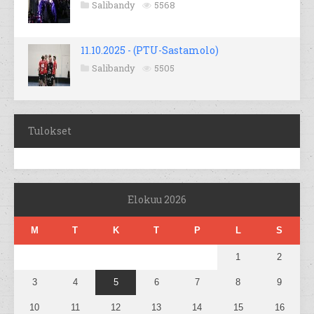
Salibandy
5568
11.10.2025 - (PTU-Sastamolo)
Salibandy
5505
Tulokset
Elokuu 2026
M
T
K
T
P
L
S
1
2
3
4
5
6
7
8
9
10
11
12
13
14
15
16