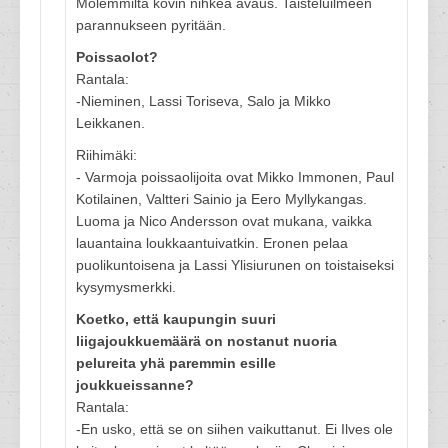
Molemmilta kovin nihkeä avaus. Taisteluilmeen
parannukseen pyritään.
Poissaolot?
Rantala:
-Nieminen, Lassi Toriseva, Salo ja Mikko
Leikkanen.
Riihimäki:
- Varmoja poissaolijoita ovat Mikko Immonen, Paul
Kotilainen, Valtteri Sainio ja Eero Myllykangas.
Luoma ja Nico Andersson ovat mukana, vaikka
lauantaina loukkaantuivatkin. Eronen pelaa
puolikuntoisena ja Lassi Ylisiurunen on toistaiseksi
kysymysmerkki.
Koetko, että kaupungin suuri
liigajoukkuemäärä on nostanut nuoria
pelureita yhä paremmin esille
joukkueissanne?
Rantala:
-En usko, että se on siihen vaikuttanut. Ei Ilves ole