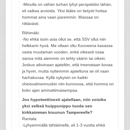
-Minulla on vähän turhan lyhyt perspektiivi tähän,
eli vaikea arvioida. Yksi lääke on tietysti hoitaa
hommat aina vaan paremmin. Massaa on
riittävästi.
Riihimäki:
-No ehkä isoin asia ollut se, että SSV ollut niin
helkkarin hyvä. Me ollaan oltu Kooveena kasassa
vasta muutaman vuoden, enkä oikeasti osaa
sanoa mitä aiemmin on tehty väärin tai oikein.
Joskus aikoinaan ajateltiin, että treenataan kovaa
ja hyvin, mutta nyttemmin ajateltuna se oli vaan
harhakuvaa. Kyllä nykyisin on kaikki
oheisvalmennuskin niin kunnossa, että homma on
koko ajan ammattimaisempaa.
Jos hypoteettisesti ajatellaan, niin voisiko
yksi selkeä huippunippu tuoda sen
kirkkaimman kruunun Tampereelle?
Rantala:
-Lyhyemmällä tähtäimellä, eli 1-3 vuotta ehkä