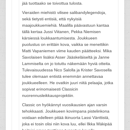
jää tuottaako se toivottua tulosta.
Vieraiden miehistö vilisee salibandylegendoja,
sekä tietysti entisiä, että nykyisiä
maajoukkuemiehiä. Maalilla päävastuun kantaa
tällä kertaa Jussi Viitanen, Pekka Niemisen
kärsiessä loukkaantumisesta. Joukkueen
puolustus on erittäin kova, vaikka se menettikin
Matti Vapaniemen viime kauden päätteeksi. Mika
Savolaisen lisäksi Asser Jääskeläiseltä ja Janne
Lammiselta on jo totuttu näkemään hyviä otteita.
Tulevaisuudessa Nico Salolla ja Krister Savosella
tulee olemaan entistä enemmän annettavaa
joukkueelleen. He ovatkin juuri niitä pelaajia, jotka
sopivat erinomaisesti Classicin
nuorennusleikkausprojektiin.
Classic on hyökännyt vuosikausien ajan varsin
tehokkaasti. Joukkueen kovimpana pistelinkona
voidaan edelleen pitää ikinuorta Lassi Vänttistä,
joka ei tosin olisi niin kova luu, ellei Ilkka Mäkipää