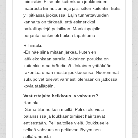
toimisikin. Ei se ole kuitenkaan joukkueiden
määrästä kiinni. Junnuja jäisi sitten kuitenkin liiaksi
yli pitkässä juoksussa. Lajin tunnettavuuden
kannalta on tärkeää, että esimerkiksi
paikallispelejä pelaillaan. Maalaispojalle
perjantainenkin oli huikea tapahtuma.
Riihimäki:
-En näe siinä mitään järkeä, kuten en
jääkiekonkaan saralla. Jokainen porukka on
kuitenkin oma brändinsä. Jokainen yrittäköön
rakentaa oman mestarijoukkueensa. Nuoremmat
sukupolvet tulevat varmasti olemaankin jatkossa
kovia täälläpäin.
Vastustajalta heikkous ja vahvuus?
Rantala:
-Sama tilanne kuin meillä. Peli ei ole vielä
balanssissa ja loukkaantumiset häiritsevät
entisestään. Peli aaltoilee vielä. Joukkueelle
selkeä vahvuus on pelitavan löytyminen
selkärangasta.