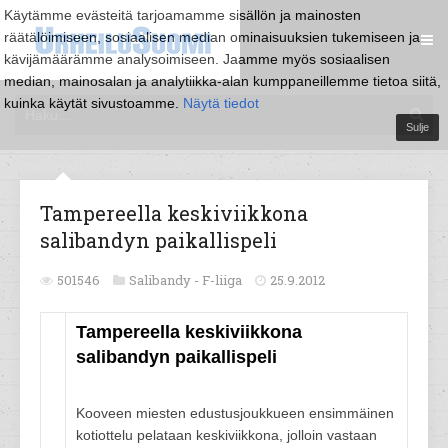
Käytämme evästeitä tarjoamamme sisällön ja mainosten
räätälöimiseen, sosiaalisen median ominaisuuksien tukemiseen ja
kävijämäärämme analysoimiseen. Jaamme myös sosiaalisen
median, mainosalan ja analytiikka-alan kumppaneillemme tietoa siitä,
kuinka käytät sivustoamme.
Näytä tiedot
Sulje
Tampereella keskiviikkona
salibandyn paikallispeli
501546
Salibandy -
F-liiga
25.9.2012
Tampereella keskiviikkona
salibandyn paikallispeli
Kooveen miesten edustusjoukkueen ensimmäinen
kotiottelu pelataan keskiviikkona, jolloin vastaan