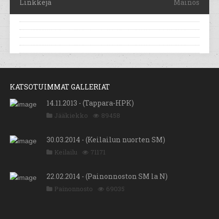
Linkkejä
Mainos
KATSOTUIMMAT GALLERIAT
14.11.2013 - (Tappara-HPK)
Jääkiekko
89458
30.03.2014 - (Keilailun nuorten SM)
Keilailu
71171
22.02.2014 - (Painonnoston SM la N)
Painonnosto
69035