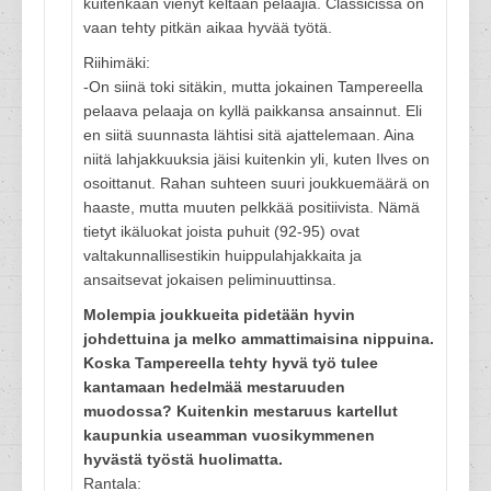
kuitenkaan vienyt keltään pelaajia. Classicissa on
vaan tehty pitkän aikaa hyvää työtä.
Riihimäki:
-On siinä toki sitäkin, mutta jokainen Tampereella
pelaava pelaaja on kyllä paikkansa ansainnut. Eli
en siitä suunnasta lähtisi sitä ajattelemaan. Aina
niitä lahjakkuuksia jäisi kuitenkin yli, kuten Ilves on
osoittanut. Rahan suhteen suuri joukkuemäärä on
haaste, mutta muuten pelkkää positiivista. Nämä
tietyt ikäluokat joista puhuit (92-95) ovat
valtakunnallisestikin huippulahjakkaita ja
ansaitsevat jokaisen peliminuuttinsa.
Molempia joukkueita pidetään hyvin
johdettuina ja melko ammattimaisina nippuina.
Koska Tampereella tehty hyvä työ tulee
kantamaan hedelmää mestaruuden
muodossa? Kuitenkin mestaruus kartellut
kaupunkia useamman vuosikymmenen
hyvästä työstä huolimatta.
Rantala: