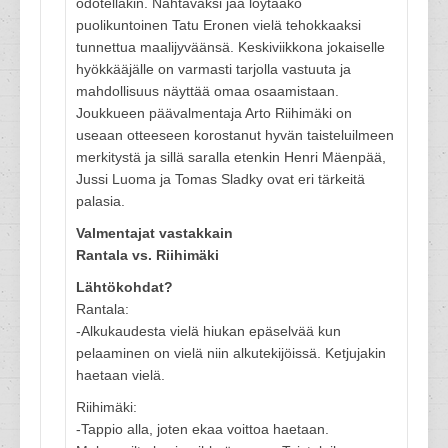
odotellakin. Nähtäväksi jää löytääkö
puolikuntoinen Tatu Eronen vielä tehokkaaksi
tunnettua maalijyväänsä. Keskiviikkona jokaiselle
hyökkääjälle on varmasti tarjolla vastuuta ja
mahdollisuus näyttää omaa osaamistaan.
Joukkueen päävalmentaja Arto Riihimäki on
useaan otteeseen korostanut hyvän taisteluilmeen
merkitystä ja sillä saralla etenkin Henri Mäenpää,
Jussi Luoma ja Tomas Sladky ovat eri tärkeitä
palasia.
Valmentajat vastakkain
Rantala vs. Riihimäki
Lähtökohdat?
Rantala:
-Alkukaudesta vielä hiukan epäselvää kun
pelaaminen on vielä niin alkutekijöissä. Ketjujakin
haetaan vielä.
Riihimäki:
-Tappio alla, joten ekaa voittoa haetaan.