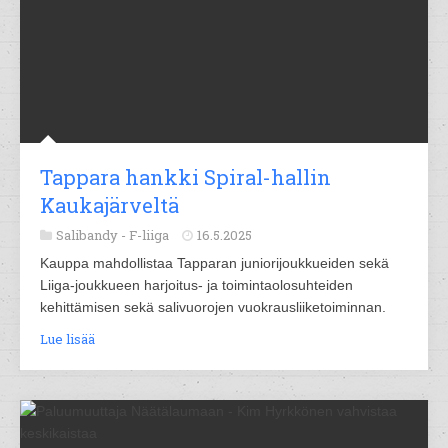
Tappara hankki Spiral-hallin
Kaukajärveltä
Salibandy -
F-liiga
16.5.2025
Kauppa mahdollistaa Tapparan juniorijoukkueiden sekä
Liiga-joukkueen harjoitus- ja toimintaolosuhteiden
kehittämisen sekä salivuorojen vuokrausliiketoiminnan.
Lue lisää