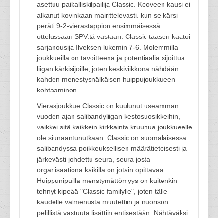
asettuu paikalliskilpailija Classic. Kooveen kausi ei
alkanut kovinkaan mairittelevasti, kun se kärsi
peräti 9-2-vierastappion ensimmäisessä
ottelussaan SPV:tä vastaan. Classic taasen kaatoi
sarjanousija Ilveksen lukemin 7-6. Molemmilla
joukkueilla on tavoitteena ja potentiaalia sijoittua
liigan kärkisijoille, joten keskiviikkona nähdään
kahden menestysnälkäisen huippujoukkueen
kohtaaminen.
Vierasjoukkue Classic on kuulunut useamman
vuoden ajan salibandyliigan kestosuosikkeihin,
vaikkei sitä kaikkein kirkkainta kruunua joukkueelle
ole siunaantunutkaan. Classic on suomalaisessa
salibandyssa poikkeuksellisen määrätietoisesti ja
järkevästi johdettu seura, seura josta
organisaationa kaikilla on jotain opittavaa.
Huippunipuilla menstymättömyys on kuitenkin
tehnyt kipeää "Classic familylle", joten tälle
kaudelle valmenusta muutettiin ja nuorison
pelillistä vastuuta lisättiin entisestään. Nähtäväksi