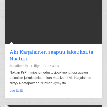
Aki Karjalainen saapuu lakeuksilta
Näätiin
Salibandy -
F-liiga
7.5.2025
Nokian KrP:n miesten edustusjoukkue jatkaa uusien
pelaajien julkaisemisen, kun maalivahti Aki Karjalainen
siirtyy Näätäpaitaan Nurmon Jymystä.
Lue lisää