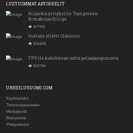
LUETUIMMAT ARTIKKELIT
Biljardia yrityksille: Tampereen
firmabiljardiliiga
517951
Indians yllätti Classicin
514438
TPV:lle kahdeksan uutta pelaajasopimusta
513796
URHEILUSUOMI.COM
Käyttöehdot
Tietosuojalauseke
Mediakortti
Rekrytointi
Yhteystiedot