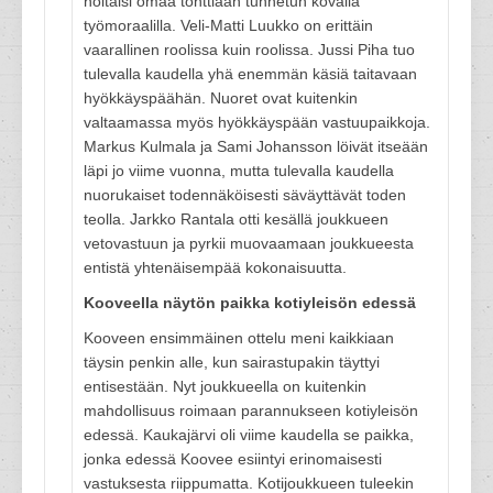
hoitaisi omaa tonttiaan tunnetun kovalla
työmoraalilla. Veli-Matti Luukko on erittäin
vaarallinen roolissa kuin roolissa. Jussi Piha tuo
tulevalla kaudella yhä enemmän käsiä taitavaan
hyökkäyspäähän. Nuoret ovat kuitenkin
valtaamassa myös hyökkäyspään vastuupaikkoja.
Markus Kulmala ja Sami Johansson löivät itseään
läpi jo viime vuonna, mutta tulevalla kaudella
nuorukaiset todennäköisesti säväyttävät toden
teolla. Jarkko Rantala otti kesällä joukkueen
vetovastuun ja pyrkii muovaamaan joukkueesta
entistä yhtenäisempää kokonaisuutta.
Kooveella näytön paikka kotiyleisön edessä
Kooveen ensimmäinen ottelu meni kaikkiaan
täysin penkin alle, kun sairastupakin täyttyi
entisestään. Nyt joukkueella on kuitenkin
mahdollisuus roimaan parannukseen kotiyleisön
edessä. Kaukajärvi oli viime kaudella se paikka,
jonka edessä Koovee esiintyi erinomaisesti
vastuksesta riippumatta. Kotijoukkueen tuleekin