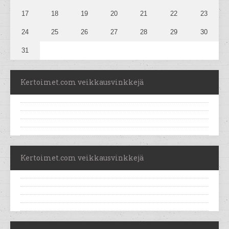
17
18
19
20
21
22
23
24
25
26
27
28
29
30
31
Kertoimet.com veikkausvinkkejä
Kertoimet.com veikkausvinkkejä