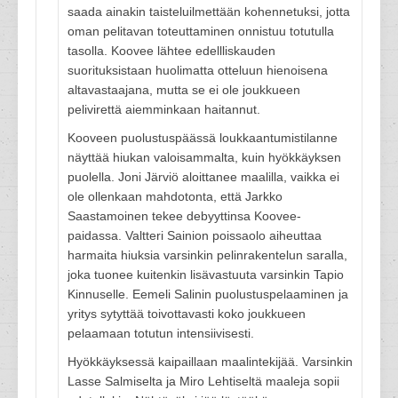
saada ainakin taisteluilmettään kohennetuksi, jotta
oman pelitavan toteuttaminen onnistuu totutulla
tasolla. Koovee lähtee edellliskauden
suorituksistaan huolimatta otteluun hienoisena
altavastaajana, mutta se ei ole joukkueen
pelivirettä aiemminkaan haitannut.
Kooveen puolustuspäässä loukkaantumistilanne
näyttää hiukan valoisammalta, kuin hyökkäyksen
puolella. Joni Järviö aloittanee maalilla, vaikka ei
ole ollenkaan mahdotonta, että Jarkko
Saastamoinen tekee debyyttinsa Koovee-
paidassa. Valtteri Sainion poissaolo aiheuttaa
harmaita hiuksia varsinkin pelinrakentelun saralla,
joka tuonee kuitenkin lisävastuuta varsinkin Tapio
Kinnuselle. Eemeli Salinin puolustuspelaaminen ja
yritys sytyttää toivottavasti koko joukkueen
pelaamaan totutun intensiivisesti.
Hyökkäyksessä kaipaillaan maalintekijää. Varsinkin
Lasse Salmiselta ja Miro Lehtiseltä maaleja sopii