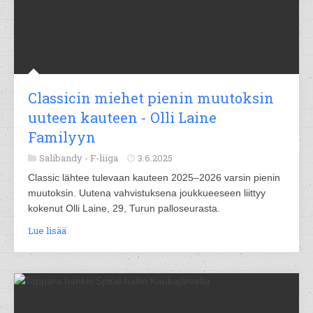
Classicin miehet pienin muutoksin
uuteen kauteen - Olli Laine
Familyyn
Salibandy -
F-liiga
3.6.2025
Classic lähtee tulevaan kauteen 2025–2026 varsin pienin
muutoksin. Uutena vahvistuksena joukkueeseen liittyy
kokenut Olli Laine, 29, Turun palloseurasta.
Lue lisää