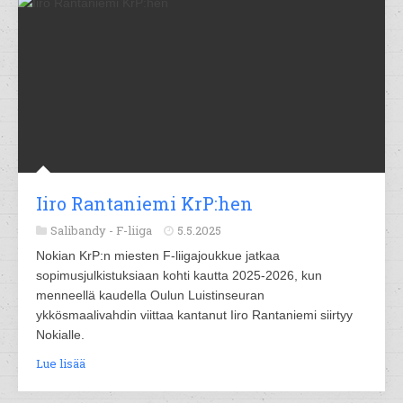
Iiro Rantaniemi KrP:hen
Salibandy -
F-liiga
5.5.2025
Nokian KrP:n miesten F-liigajoukkue jatkaa
sopimusjulkistuksiaan kohti kautta 2025-2026, kun
menneellä kaudella Oulun Luistinseuran
ykkösmaalivahdin viittaa kantanut Iiro Rantaniemi siirtyy
Nokialle.
Lue lisää