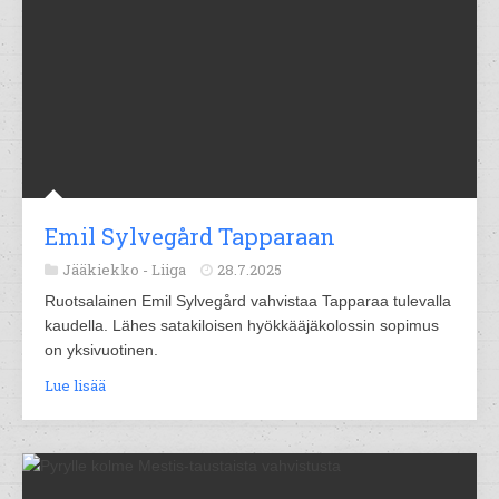
Emil Sylvegård Tapparaan
Jääkiekko -
Liiga
28.7.2025
Ruotsalainen Emil Sylvegård vahvistaa Tapparaa tulevalla
kaudella. Lähes satakiloisen hyökkääjäkolossin sopimus
on yksivuotinen.
Lue lisää