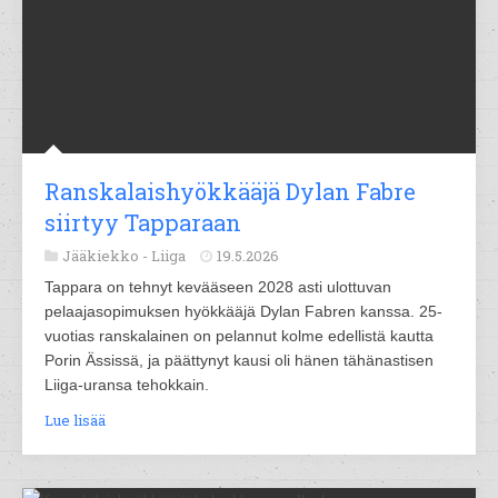
Ranskalaishyökkääjä Dylan Fabre
siirtyy Tapparaan
Jääkiekko -
Liiga
19.5.2026
Tappara on tehnyt kevääseen 2028 asti ulottuvan
pelaajasopimuksen hyökkääjä Dylan Fabren kanssa. 25-
vuotias ranskalainen on pelannut kolme edellistä kautta
Porin Ässissä, ja päättynyt kausi oli hänen tähänastisen
Liiga-uransa tehokkain.
Lue lisää