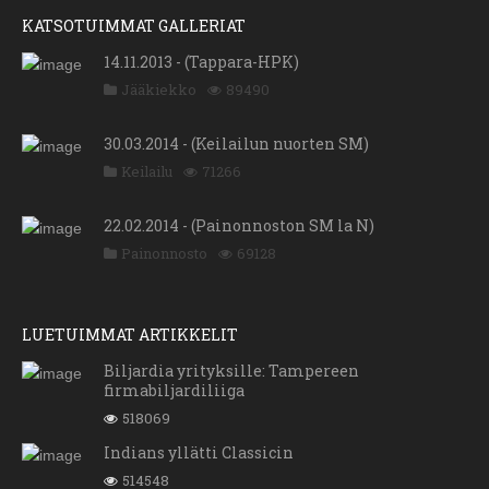
KATSOTUIMMAT GALLERIAT
14.11.2013 - (Tappara-HPK)
Jääkiekko
89490
30.03.2014 - (Keilailun nuorten SM)
Keilailu
71266
22.02.2014 - (Painonnoston SM la N)
Painonnosto
69128
LUETUIMMAT ARTIKKELIT
Biljardia yrityksille: Tampereen
firmabiljardiliiga
518069
Indians yllätti Classicin
514548