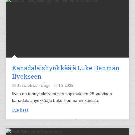
Kanadalaishyökkääjä Luke Henman
Ilvekseen
Jääkiekko -
Liiga
1.8.2025
Ilves on tehnyt yksivuotisen sopimuksen 25-vuotiaan
kanadalaishyökkääjä Luke Henmanin kanssa.
Lue lisää