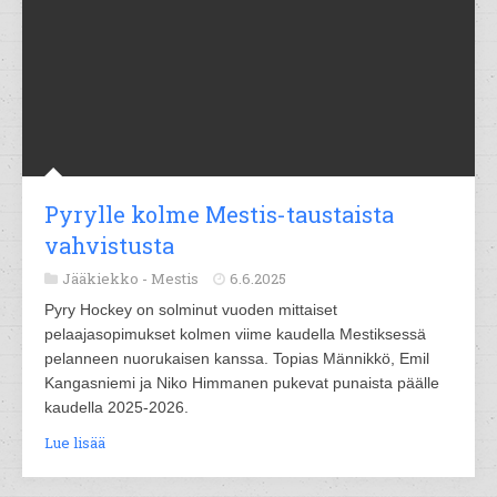
Pyrylle kolme Mestis-taustaista
vahvistusta
Jääkiekko -
Mestis
6.6.2025
Pyry Hockey on solminut vuoden mittaiset
pelaajasopimukset kolmen viime kaudella Mestiksessä
pelanneen nuorukaisen kanssa. Topias Männikkö, Emil
Kangasniemi ja Niko Himmanen pukevat punaista päälle
kaudella 2025-2026.
Lue lisää