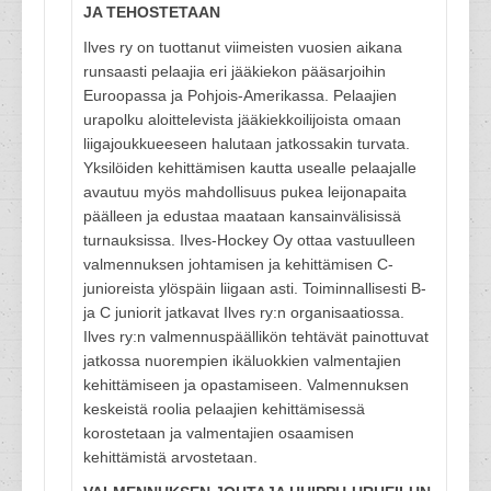
JA TEHOSTETAAN
Ilves ry on tuottanut viimeisten vuosien aikana
runsaasti pelaajia eri jääkiekon pääsarjoihin
Euroopassa ja Pohjois-Amerikassa. Pelaajien
urapolku aloittelevista jääkiekkoilijoista omaan
liigajoukkueeseen halutaan jatkossakin turvata.
Yksilöiden kehittämisen kautta usealle pelaajalle
avautuu myös mahdollisuus pukea leijonapaita
päälleen ja edustaa maataan kansainvälisissä
turnauksissa. Ilves-Hockey Oy ottaa vastuulleen
valmennuksen johtamisen ja kehittämisen C-
junioreista ylöspäin liigaan asti. Toiminnallisesti B-
ja C juniorit jatkavat Ilves ry:n organisaatiossa.
Ilves ry:n valmennuspäällikön tehtävät painottuvat
jatkossa nuorempien ikäluokkien valmentajien
kehittämiseen ja opastamiseen. Valmennuksen
keskeistä roolia pelaajien kehittämisessä
korostetaan ja valmentajien osaamisen
kehittämistä arvostetaan.