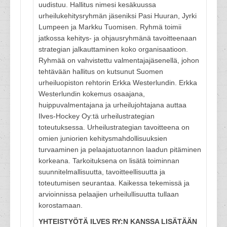
uudistuu. Hallitus nimesi kesäkuussa
urheilukehitysryhmän jäseniksi Pasi Huuran, Jyrki
Lumpeen ja Markku Tuomisen. Ryhmä toimii
jatkossa kehitys- ja ohjausryhmänä tavoitteenaan
strategian jalkauttaminen koko organisaatioon.
Ryhmää on vahvistettu valmentajajäsenellä, johon
tehtävään hallitus on kutsunut Suomen
urheiluopiston rehtorin Erkka Westerlundin. Erkka
Westerlundin kokemus osaajana,
huippuvalmentajana ja urheilujohtajana auttaa
Ilves-Hockey Oy:tä urheilustrategian
toteutuksessa. Urheilustrategian tavoitteena on
omien juniorien kehitysmahdollisuuksien
turvaaminen ja pelaajatuotannon laadun pitäminen
korkeana. Tarkoituksena on lisätä toiminnan
suunnitelmallisuutta, tavoitteellisuutta ja
toteutumisen seurantaa. Kaikessa tekemissä ja
arvioinnissa pelaajien urheilullisuutta tullaan
korostamaan.
YHTEISTYÖTÄ ILVES RY:N KANSSA LISÄTÄÄN