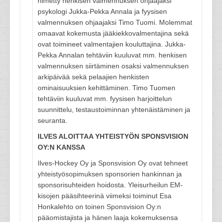
nimetty henkisen valmennuksen ohjaajaksi
psykologi Jukka-Pekka Annala ja fyysisen
valmennuksen ohjaajaksi Timo Tuomi. Molemmat
omaavat kokemusta jääkiekkovalmentajina sekä
ovat toimineet valmentajien kouluttajina. Jukka-
Pekka Annalan tehtäviin kuuluvat mm. henkisen
valmennuksen siirtäminen osaksi valmennuksen
arkipäivää sekä pelaajien henkisten
ominaisuuksien kehittäminen. Timo Tuomen
tehtäviin kuuluvat mm. fyysisen harjoittelun
suunnittelu, testaustoiminnan yhtenäistäminen ja
seuranta.
ILVES ALOITTAA YHTEISTYÖN SPONSVISION
OY:N KANSSA
Ilves-Hockey Oy ja Sponsvision Oy ovat tehneet
yhteistyösopimuksen sponsorien hankinnan ja
sponsorisuhteiden hoidosta. Yleisurheilun EM-
kisojen pääsihteerinä viimeksi toiminut Esa
Honkalehto on toinen Sponsvision Oy:n
pääomistajista ja hänen laaja kokemuksensa