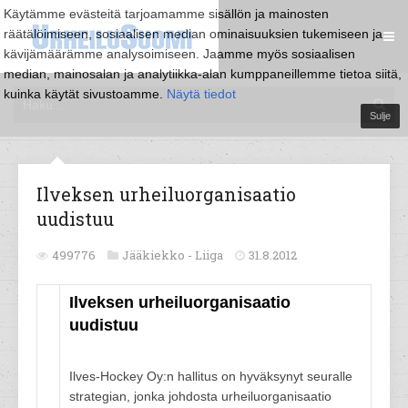
Käytämme evästeitä tarjoamamme sisällön ja mainosten
räätälöimiseen, sosiaalisen median ominaisuuksien tukemiseen ja
kävijämäärämme analysoimiseen. Jaamme myös sosiaalisen
median, mainosalan ja analytiikka-alan kumppaneillemme tietoa siitä,
kuinka käytät sivustoamme.
Näytä tiedot
Sulje
Ilveksen urheiluorganisaatio
uudistuu
499776
Jääkiekko -
Liiga
31.8.2012
Ilveksen urheiluorganisaatio
uudistuu
Ilves-Hockey Oy:n hallitus on hyväksynyt seuralle
strategian, jonka johdosta urheiluorganisaatio