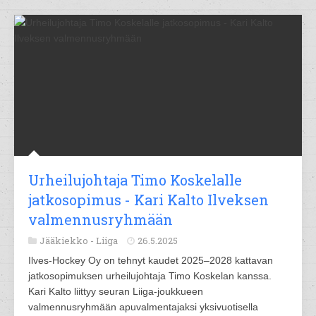
Urheilujohtaja Timo Koskelalle
jatkosopimus - Kari Kalto Ilveksen
valmennusryhmään
Jääkiekko -
Liiga
26.5.2025
Ilves-Hockey Oy on tehnyt kaudet 2025–2028 kattavan
jatkosopimuksen urheilujohtaja Timo Koskelan kanssa.
Kari Kalto liittyy seuran Liiga-joukkueen
valmennusryhmään apuvalmentajaksi yksivuotisella