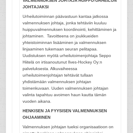
VALMENNUKSEN JOHTAJA HUIPPU-URHEILUN
JOHTAJAKSI
Urheilutoiminnan päävastuun kantaa jatkossa
valmennuksen johtaja, jonka tehtäviin kuuluu
huippuvalmennuksen koordinointi, kehittäminen ja
johtaminen. Tavoitteena on joukkueiden
yhteistoiminnan lisääminen ja valmennuksen
linjaaminen tukemaan seuran pelitapaa.
Uudistuksen myötä urheilutoimenjohtaja Seppo
Hiitelä on irtisanoutunut Ilves-Hockey Oy:n
palveluksesta. Alkuvaiheessa
urheilutoimenjohtajan tehtävät tullaan
yhdistämään valmennuksen johtajan
toimenkuvaan. Uuden valmennuksen johtajan
valinta tapahtuu avoimen haun kautta tämän
vuoden aikana.
HENKISEN JA FYYSISEN VALMENNUKSEN
OHJAAMINEN
Valmennuksen johtajan tueksi organisaatioon on