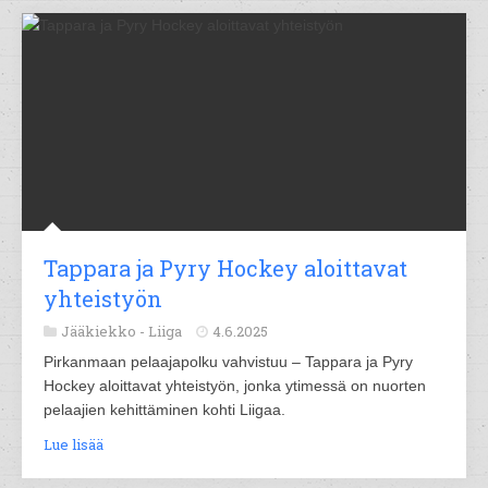
Tappara ja Pyry Hockey aloittavat
yhteistyön
Jääkiekko -
Liiga
4.6.2025
Pirkanmaan pelaajapolku vahvistuu – Tappara ja Pyry
Hockey aloittavat yhteistyön, jonka ytimessä on nuorten
pelaajien kehittäminen kohti Liigaa.
Lue lisää