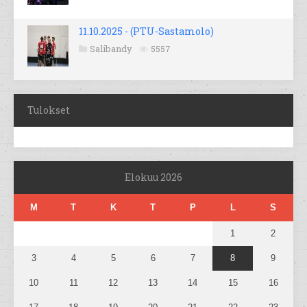
11.10.2025 - (PTU-Sastamolo)
Salibandy
5557
Tulokset
Elokuu 2026
M
T
K
T
P
L
S
1
2
3
4
5
6
7
8
9
10
11
12
13
14
15
16