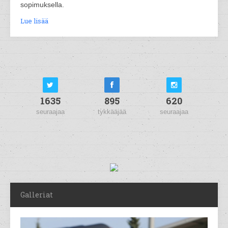
sopimuksella.
Lue lisää
1635
895
620
seuraajaa
tykkääjää
seuraajaa
Galleriat