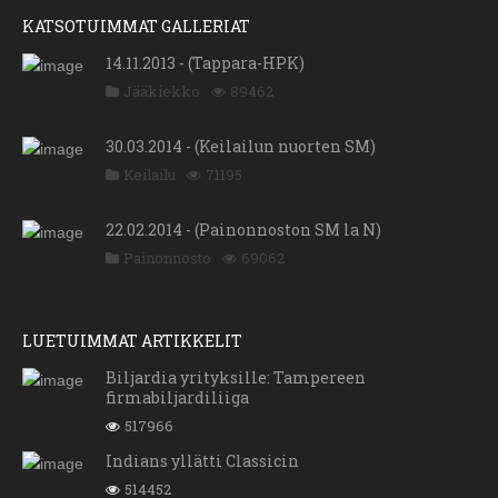
KATSOTUIMMAT GALLERIAT
14.11.2013 - (Tappara-HPK)
Jääkiekko
89462
30.03.2014 - (Keilailun nuorten SM)
Keilailu
71195
22.02.2014 - (Painonnoston SM la N)
Painonnosto
69062
LUETUIMMAT ARTIKKELIT
Biljardia yrityksille: Tampereen
firmabiljardiliiga
517966
Indians yllätti Classicin
514452