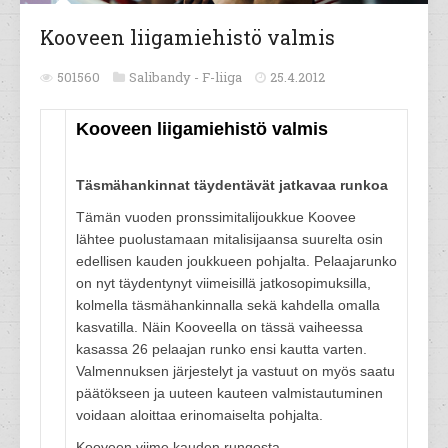
Kooveen liigamiehistö valmis
501560
Salibandy -
F-liiga
25.4.2012
Kooveen liigamiehistö valmis
Täsmähankinnat täydentävät jatkavaa runkoa
Tämän vuoden pronssimitalijoukkue Koovee
lähtee puolustamaan mitalisijaansa suurelta osin
edellisen kauden joukkueen pohjalta. Pelaajarunko
on nyt täydentynyt viimeisillä jatkosopimuksilla,
kolmella täsmähankinnalla sekä kahdella omalla
kasvatilla. Näin Kooveella on tässä vaiheessa
kasassa 26 pelaajan runko ensi kautta varten.
Valmennuksen järjestelyt ja vastuut on myös saatu
päätökseen ja uuteen kauteen valmistautuminen
voidaan aloittaa erinomaiselta pohjalta.
Kooveen viime kauden rungosta