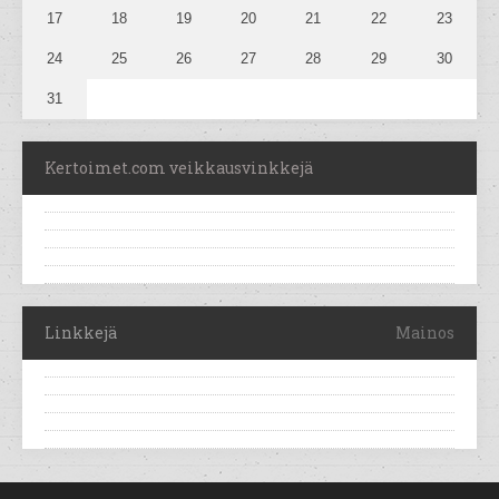
17
18
19
20
21
22
23
24
25
26
27
28
29
30
31
Kertoimet.com veikkausvinkkejä
Linkkejä
Mainos