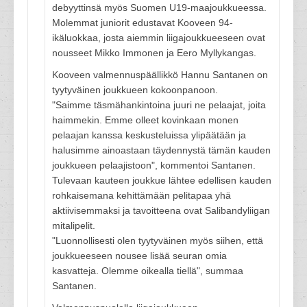
debyyttinsä myös Suomen U19-maajoukkueessa.
Molemmat juniorit edustavat Kooveen 94-
ikäluokkaa, josta aiemmin liigajoukkueeseen ovat
nousseet Mikko Immonen ja Eero Myllykangas.
Kooveen valmennuspäällikkö Hannu Santanen on
tyytyväinen joukkueen kokoonpanoon.
"Saimme täsmähankintoina juuri ne pelaajat, joita
haimmekin. Emme olleet kovinkaan monen
pelaajan kanssa keskusteluissa ylipäätään ja
halusimme ainoastaan täydennystä tämän kauden
joukkueen pelaajistoon", kommentoi Santanen.
Tulevaan kauteen joukkue lähtee edellisen kauden
rohkaisemana kehittämään pelitapaa yhä
aktiivisemmaksi ja tavoitteena ovat Salibandyliigan
mitalipelit.
"Luonnollisesti olen tyytyväinen myös siihen, että
joukkueeseen nousee lisää seuran omia
kasvatteja. Olemme oikealla tiellä", summaa
Santanen.