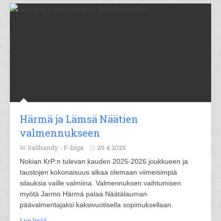
Härmä ja Lämsä Näätien
valmennukseen
Salibandy -
F-liiga
29.4.2025
Nokian KrP:n tulevan kauden 2025-2026 joukkueen ja
taustojen kokonaisuus alkaa olemaan viimeisimpiä
silauksia vaille valmiina. Valmennuksen vaihtumisen
myötä Jarmo Härmä palaa Näätälauman
päävalmentajaksi kaksivuotisella sopimuksellaan.
Lue lisää