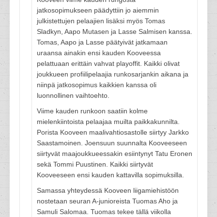
jatkosopimukseen päädyttiin jo aiemmin
julkistettujen pelaajien lisäksi myös Tomas
Sladkyn, Aapo Mutasen ja Lasse Salmisen kanssa.
Tomas, Aapo ja Lasse päätyivät jatkamaan
uraansa ainakin ensi kauden Kooveessa
pelattuaan erittäin vahvat playoffit. Kaikki olivat
joukkueen profiilipelaajia runkosarjankin aikana ja
niinpä jatkosopimus kaikkien kanssa oli
luonnollinen vaihtoehto.
Viime kauden runkoon saatiin kolme
mielenkiintoista pelaajaa muilta paikkakunnilta.
Porista Kooveen maalivahtiosastolle siirtyy Jarkko
Saastamoinen. Joensuun suunnalta Kooveeseen
siirtyvät maajoukkueessakin esiintynyt Tatu Eronen
sekä Tommi Puustinen. Kaikki siirtyvät
Kooveeseen ensi kauden kattavilla sopimuksilla.
Samassa yhteydessä Kooveen liigamiehistöön
nostetaan seuran A-junioreista Tuomas Aho ja
Samuli Salomaa. Tuomas tekee tällä viikolla