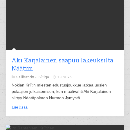
Aki Karjalainen saapuu lakeuksilta
Näätiin
Salibandy -
F-liiga
7.5.2025
Nokian KrP:n miesten edustusjoukkue jatkaa uusien
pelaajien julkaisemisen, kun maalivahti Aki Karjalainen
siirtyy Näätäpaitaan Nurmon Jymystä.
Lue lisää