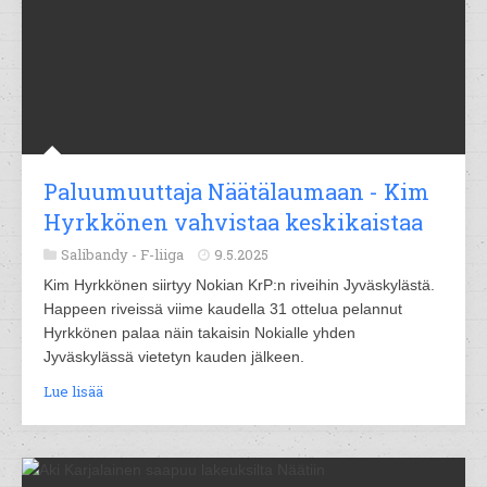
Paluumuuttaja Näätälaumaan - Kim
Hyrkkönen vahvistaa keskikaistaa
Salibandy -
F-liiga
9.5.2025
Kim Hyrkkönen siirtyy Nokian KrP:n riveihin Jyväskylästä.
Happeen riveissä viime kaudella 31 ottelua pelannut
Hyrkkönen palaa näin takaisin Nokialle yhden
Jyväskylässä vietetyn kauden jälkeen.
Lue lisää