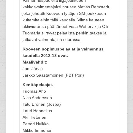
Valmennuspuolella liigajoukkueen
kakkosvalmentajaksi nousee Matias Ramstedt,
joka johdatti Kooveen tyttöjen SM-joukkueen
kultamitaleihin tällä kaudella. Viime kauteen
aktiiviuransa päättäneet Vesa Wettervik ja Olli
Tuomarla siirtyvät pelaajista penkin taakse ja
jatkavat valmentajina seurassa.
Kooveen sopimuspelaajat ja valmennus
kaudella 2012-13 ovat:
Maalivahdit:
Joni Järviö
Jarkko Saastamoinen (FBT Pori)
Kenttäpelaajat:
Tuomas Aho
Nico Andersson
Tatu Eronen (Josba)
Lauri Hannelius
Aki Hietanen
Petteri Hulkko
Mikko Immonen