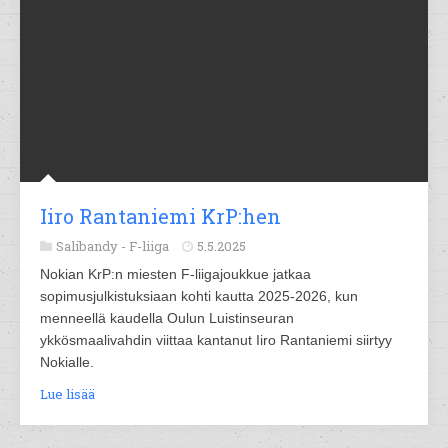
Iiro Rantaniemi KrP:hen
Salibandy -
F-liiga
5.5.2025
Nokian KrP:n miesten F-liigajoukkue jatkaa
sopimusjulkistuksiaan kohti kautta 2025-2026, kun
menneellä kaudella Oulun Luistinseuran
ykkösmaalivahdin viittaa kantanut Iiro Rantaniemi siirtyy
Nokialle.
Lue lisää