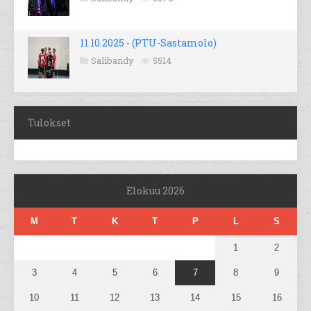
11.10.2025 - (PTU-Sastamolo)
Salibandy
5514
Tulokset
Elokuu 2026
M
T
K
T
P
L
S
1
2
3
4
5
6
7
8
9
10
11
12
13
14
15
16