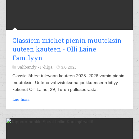
Classicin miehet pienin muutoksin
uuteen kauteen - Olli Laine
Familyyn
Salibandy -
F-liiga
3.6.2025
Classic lähtee tulevaan kauteen 2025–2026 varsin pienin
muutoksin. Uutena vahvistuksena joukkueeseen liittyy
kokenut Olli Laine, 29, Turun palloseurasta.
Lue lisää