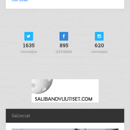
1635
895
620
seuraajaa
tykkääjää
seuraajaa
Galleriat