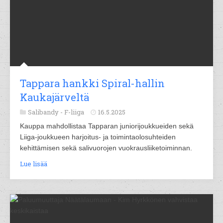
Tappara hankki Spiral-hallin
Kaukajärveltä
Salibandy -
F-liiga
16.5.2025
Kauppa mahdollistaa Tapparan juniorijoukkueiden sekä
Liiga-joukkueen harjoitus- ja toimintaolosuhteiden
kehittämisen sekä salivuorojen vuokrausliiketoiminnan.
Lue lisää