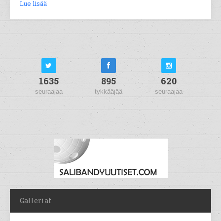
Lue lisää
1635
895
620
seuraajaa
tykkääjää
seuraajaa
Galleriat