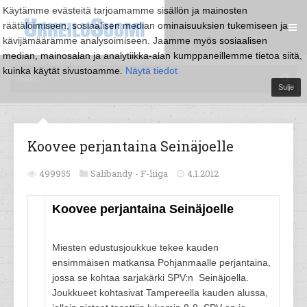
Käytämme evästeitä tarjoamamme sisällön ja mainosten
räätälöimiseen, sosiaalisen median ominaisuuksien tukemiseen ja
kävijämäärämme analysoimiseen. Jaamme myös sosiaalisen
median, mainosalan ja analytiikka-alan kumppaneillemme tietoa siitä,
kuinka käytät sivustoamme.
Näytä tiedot
Sulje
Koovee perjantaina Seinäjoelle
499955
Salibandy -
F-liiga
4.1.2012
Koovee perjantaina Seinäjoelle
Miesten edustusjoukkue tekee kauden
ensimmäisen matkansa Pohjanmaalle perjantaina,
jossa se kohtaa sarjakärki SPV:n Seinäjoella.
Joukkueet kohtasivat Tampereella kauden alussa,