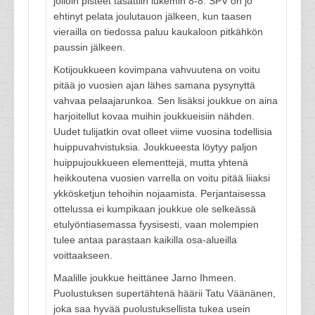
jolloin pisteet tasattiin lukemin 8-8. SPV on jo
ehtinyt pelata joulutauon jälkeen, kun taasen
vierailla on tiedossa paluu kaukaloon pitkähkön
paussin jälkeen.
Kotijoukkueen kovimpana vahvuutena on voitu
pitää jo vuosien ajan lähes samana pysynyttä
vahvaa pelaajarunkoa. Sen lisäksi joukkue on aina
harjoitellut kovaa muihin joukkueisiin nähden.
Uudet tulijatkin ovat olleet viime vuosina todellisia
huippuvahvistuksia. Joukkueesta löytyy paljon
huippujoukkueen elementtejä, mutta yhtenä
heikkoutena vuosien varrella on voitu pitää liiaksi
ykkösketjun tehoihin nojaamista. Perjantaisessa
ottelussa ei kumpikaan joukkue ole selkeässä
etulyöntiasemassa fyysisesti, vaan molempien
tulee antaa parastaan kaikilla osa-alueilla
voittaakseen.
Maalille joukkue heittänee Jarno Ihmeen.
Puolustuksen supertähtenä häärii Tatu Väänänen,
joka saa hyvää puolustuksellista tukea usein