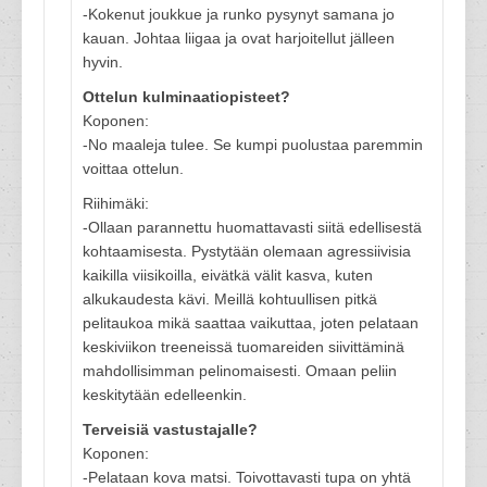
-Kokenut joukkue ja runko pysynyt samana jo
kauan. Johtaa liigaa ja ovat harjoitellut jälleen
hyvin.
Ottelun kulminaatiopisteet?
Koponen:
-No maaleja tulee. Se kumpi puolustaa paremmin
voittaa ottelun.
Riihimäki:
-Ollaan parannettu huomattavasti siitä edellisestä
kohtaamisesta. Pystytään olemaan agressiivisia
kaikilla viisikoilla, eivätkä välit kasva, kuten
alkukaudesta kävi. Meillä kohtuullisen pitkä
pelitaukoa mikä saattaa vaikuttaa, joten pelataan
keskiviikon treeneissä tuomareiden siivittäminä
mahdollisimman pelinomaisesti. Omaan peliin
keskitytään edelleenkin.
Terveisiä vastustajalle?
Koponen:
-Pelataan kova matsi. Toivottavasti tupa on yhtä