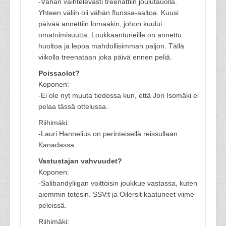
-Vähän vaihtelevasti treenattiin joulutauolla.
Yhteen väliin oli vähän flunssa-aaltoa. Kuusi
päivää annettiin lomaakin, johon kuului
omatoimisuutta. Loukkaantuneille on annettu
huoltoa ja lepoa mahdollisimman paljon. Tällä
viikolla treenataan joka päivä ennen peliä.
Poissaolot?
Koponen:
-Ei ole nyt muuta tiedossa kun, että Jori Isomäki ei
pelaa tässä ottelussa.
Riihimäki:
-Lauri Hannelius on perinteisellä reissullaan
Kanadassa.
Vastustajan vahvuudet?
Koponen:
-Salibandyliigan voittoisin joukkue vastassa, kuten
aiemmin totesin. SSV:t ja Oilersit kaatuneet viime
peleissä.
Riihimäki: