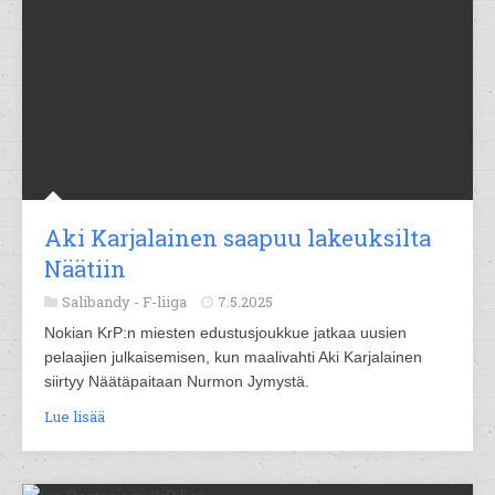
Aki Karjalainen saapuu lakeuksilta
Näätiin
Salibandy -
F-liiga
7.5.2025
Nokian KrP:n miesten edustusjoukkue jatkaa uusien
pelaajien julkaisemisen, kun maalivahti Aki Karjalainen
siirtyy Näätäpaitaan Nurmon Jymystä.
Lue lisää