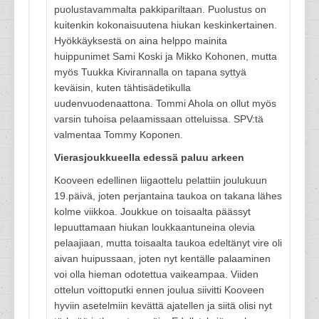
puolustavammalta pakkipariltaan. Puolustus on
kuitenkin kokonaisuutena hiukan keskinkertainen.
Hyökkäyksestä on aina helppo mainita
huippunimet Sami Koski ja Mikko Kohonen, mutta
myös Tuukka Kivirannalla on tapana syttyä
keväisin, kuten tähtisädetikulla
uudenvuodenaattona. Tommi Ahola on ollut myös
varsin tuhoisa pelaamissaan otteluissa. SPV:tä
valmentaa Tommy Koponen.
Vierasjoukkueella edessä paluu arkeen
Kooveen edellinen liigaottelu pelattiin joulukuun
19.päivä, joten perjantaina taukoa on takana lähes
kolme viikkoa. Joukkue on toisaalta päässyt
lepuuttamaan hiukan loukkaantuneina olevia
pelaajiaan, mutta toisaalta taukoa edeltänyt vire oli
aivan huipussaan, joten nyt kentälle palaaminen
voi olla hieman odotettua vaikeampaa. Viiden
ottelun voittoputki ennen joulua siivitti Kooveen
hyviin asetelmiin kevättä ajatellen ja siitä olisi nyt