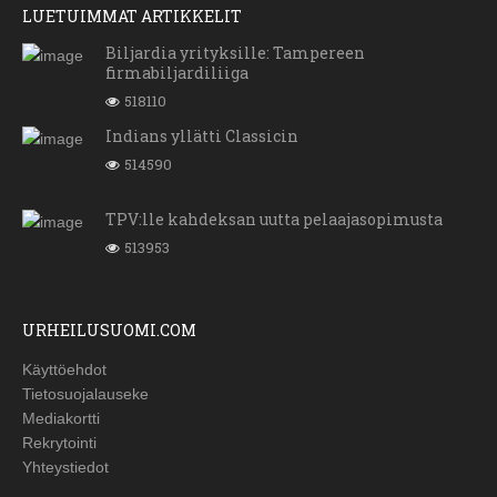
LUETUIMMAT ARTIKKELIT
Biljardia yrityksille: Tampereen
firmabiljardiliiga
518110
Indians yllätti Classicin
514590
TPV:lle kahdeksan uutta pelaajasopimusta
513953
URHEILUSUOMI.COM
Käyttöehdot
Tietosuojalauseke
Mediakortti
Rekrytointi
Yhteystiedot