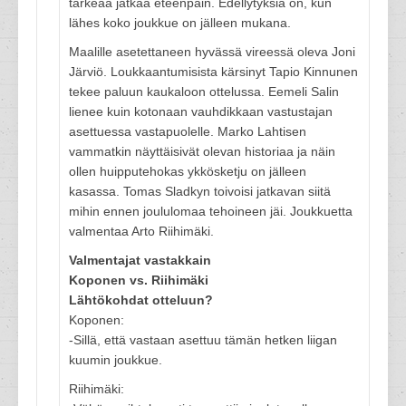
tärkeää jatkaa eteenpäin. Edellytyksiä on, kun
lähes koko joukkue on jälleen mukana.
Maalille asetettaneen hyvässä vireessä oleva Joni
Järviö. Loukkaantumisista kärsinyt Tapio Kinnunen
tekee paluun kaukaloon ottelussa. Eemeli Salin
lienee kuin kotonaan vauhdikkaan vastustajan
asettuessa vastapuolelle. Marko Lahtisen
vammatkin näyttäisivät olevan historiaa ja näin
ollen huipputehokas ykkösketju on jälleen
kasassa. Tomas Sladkyn toivoisi jatkavan siitä
mihin ennen joululomaa tehoineen jäi. Joukkuetta
valmentaa Arto Riihimäki.
Valmentajat vastakkain
Koponen vs. Riihimäki
Lähtökohdat otteluun?
Koponen:
-Sillä, että vastaan asettuu tämän hetken liigan
kuumin joukkue.
Riihimäki: