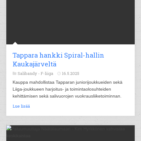
Tappara hankki Spiral-hallin
Kaukajärveltä
Salibandy -
F-liiga
16.5.2025
Kauppa mahdollistaa Tapparan juniorijoukkueiden sekä
Liiga-joukkueen harjoitus- ja toimintaolosuhteiden
kehittämisen sekä salivuorojen vuokrausliiketoiminnan.
Lue lisää