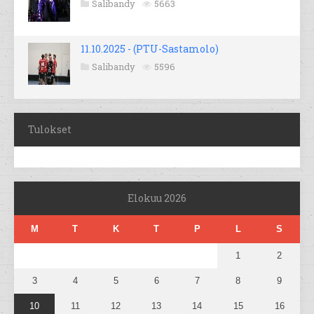
Salibandy
5663
11.10.2025 - (PTU-Sastamolo)
Salibandy
5596
Tulokset
Elokuu 2026
M
T
K
T
P
L
S
1
2
3
4
5
6
7
8
9
10
11
12
13
14
15
16