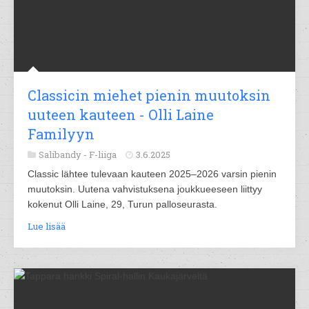
Classicin miehet pienin muutoksin
uuteen kauteen - Olli Laine
Familyyn
Salibandy -
F-liiga
3.6.2025
Classic lähtee tulevaan kauteen 2025–2026 varsin pienin
muutoksin. Uutena vahvistuksena joukkueeseen liittyy
kokenut Olli Laine, 29, Turun palloseurasta.
Lue lisää