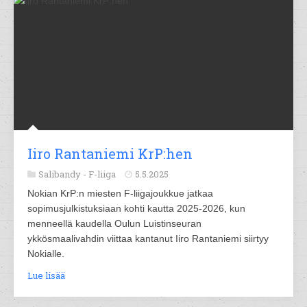
Iiro Rantaniemi KrP:hen
Salibandy -
F-liiga
5.5.2025
Nokian KrP:n miesten F-liigajoukkue jatkaa
sopimusjulkistuksiaan kohti kautta 2025-2026, kun
menneellä kaudella Oulun Luistinseuran
ykkösmaalivahdin viittaa kantanut Iiro Rantaniemi siirtyy
Nokialle.
Lue lisää