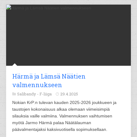
Härmä ja Lämsä Näätien
valmennukseen
Salibandy -
F-liiga
29.4.2025
Nokian KrP:n tulevan kauden 2025-2026 joukkueen ja
taustojen kokonaisuus alkaa olemaan viimeisimpiä
silauksia vaille valmiina. Valmennuksen vaihtumisen
myötä Jarmo Härmä palaa Näätälauman
päävalmentajaksi kaksivuotisella sopimuksellaan.