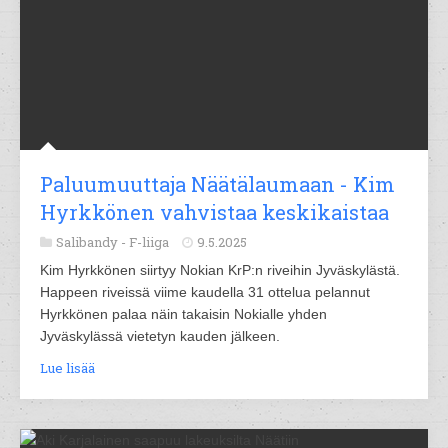
Paluumuuttaja Näätälaumaan - Kim
Hyrkkönen vahvistaa keskikaistaa
Salibandy -
F-liiga
9.5.2025
Kim Hyrkkönen siirtyy Nokian KrP:n riveihin Jyväskylästä.
Happeen riveissä viime kaudella 31 ottelua pelannut
Hyrkkönen palaa näin takaisin Nokialle yhden
Jyväskylässä vietetyn kauden jälkeen.
Lue lisää