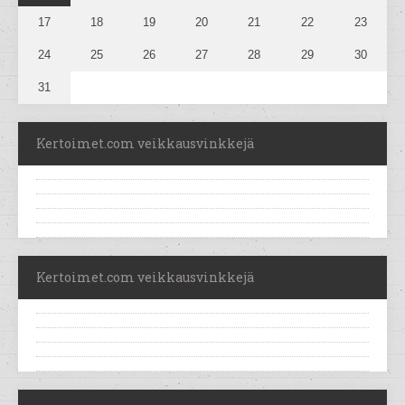
17
18
19
20
21
22
23
24
25
26
27
28
29
30
31
Kertoimet.com veikkausvinkkejä
Kertoimet.com veikkausvinkkejä