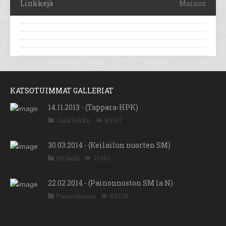
Linkkejä
Mainos
KATSOTUIMMAT GALLERIAT
14.11.2013 - (Tappara-HPK)
Jääkiekko
89517
30.03.2014 - (Keilailun nuorten SM)
Keilailu
71361
22.02.2014 - (Painonnoston SM la N)
Painonnosto
69228