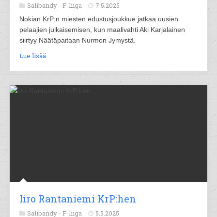
Salibandy -
F-liiga
7.5.2025
Nokian KrP:n miesten edustusjoukkue jatkaa uusien
pelaajien julkaisemisen, kun maalivahti Aki Karjalainen
siirtyy Näätäpaitaan Nurmon Jymystä.
Lue lisää
Iiro Rantaniemi KrP:hen
Salibandy -
F-liiga
5.5.2025