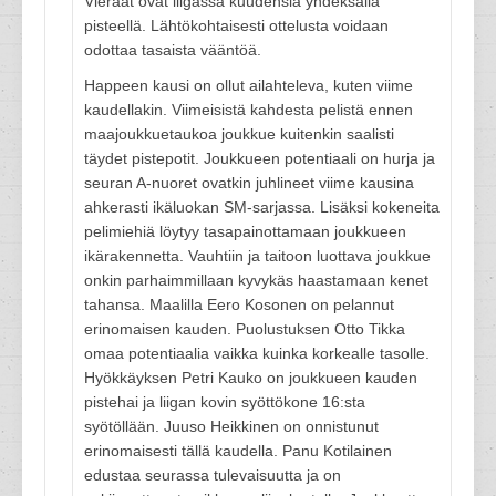
Vieraat ovat liigassa kuudensia yhdeksällä
pisteellä. Lähtökohtaisesti ottelusta voidaan
odottaa tasaista vääntöä.
Happeen kausi on ollut ailahteleva, kuten viime
kaudellakin. Viimeisistä kahdesta pelistä ennen
maajoukkuetaukoa joukkue kuitenkin saalisti
täydet pistepotit. Joukkueen potentiaali on hurja ja
seuran A-nuoret ovatkin juhlineet viime kausina
ahkerasti ikäluokan SM-sarjassa. Lisäksi kokeneita
pelimiehiä löytyy tasapainottamaan joukkueen
ikärakennetta. Vauhtiin ja taitoon luottava joukkue
onkin parhaimmillaan kyvykäs haastamaan kenet
tahansa. Maalilla Eero Kosonen on pelannut
erinomaisen kauden. Puolustuksen Otto Tikka
omaa potentiaalia vaikka kuinka korkealle tasolle.
Hyökkäyksen Petri Kauko on joukkueen kauden
pistehai ja liigan kovin syöttökone 16:sta
syötöllään. Juuso Heikkinen on onnistunut
erinomaisesti tällä kaudella. Panu Kotilainen
edustaa seurassa tulevaisuutta ja on