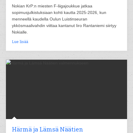
Nokian KrP:n miesten F-liigajoukkue jatkaa
sopimusjulkistuksiaan kohti kautta 2025-2026, kun
menneellä kaudella Oulun Luistinseuran
ykkösmaalivahdin viittaa kantanut Iiro Rantaniemi siirtyy
Nokialle.
Lue lisää
Härmä ja Lämsä Näätien