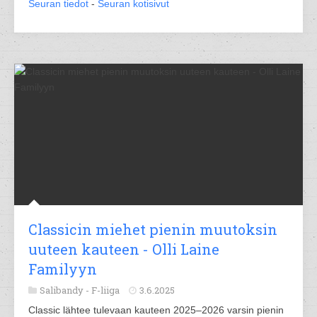
Seuran tiedot
-
Seuran kotisivut
Classicin miehet pienin muutoksin
uuteen kauteen - Olli Laine
Familyyn
Salibandy -
F-liiga
3.6.2025
Classic lähtee tulevaan kauteen 2025–2026 varsin pienin