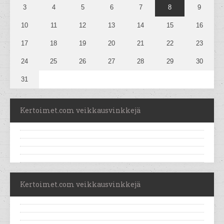
3
4
5
6
7
8
9
10
11
12
13
14
15
16
17
18
19
20
21
22
23
24
25
26
27
28
29
30
31
Kertoimet.com veikkausvinkkejä
Kertoimet.com veikkausvinkkejä