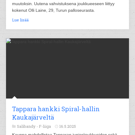
muutoksin. Uutena vahvistuksena joukkueeseen liittyy
kokenut Olli Laine, 29, Turun palloseurasta.
Lue lisää
Tappara hankki Spiral-hallin
Kaukajärveltä
Salibandy -
F-liiga
16.5.2025
Kauppa mahdollistaa Tapparan juniorijoukkueiden sekä