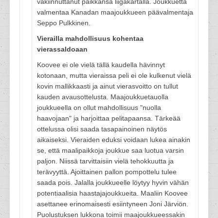
vakiinnuttanut paikkansa liigakartalla. Joukkuetta
valmentaa Kanadan maajoukkueen päävalmentaja
Seppo Pulkkinen.
Vierailla mahdollisuus kohentaa
vierassaldoaan
Koovee ei ole vielä tällä kaudella hävinnyt
kotonaan, mutta vieraissa peli ei ole kulkenut vielä
kovin mallikkaasti ja ainut vierasvoitto on tullut
kauden avausottelusta. Maajoukkuetauolla
joukkueella on ollut mahdollisuus "nuolla
haavojaan" ja harjoittaa pelitapaansa. Tärkeää
ottelussa olisi saada tasapainoinen näytös
aikaiseksi. Vieraiden eduksi voidaan lukea ainakin
se, että maalipaikkoja joukkue saa luotua varsin
paljon. Niissä tarvittaisiin vielä tehokkuutta ja
terävyyttä. Ajoittainen pallon pompottelu tulee
saada pois. Jalalla joukkueelle löytyy hyvin vähän
potentiaalisia haastajajoukkueita. Maaliin Koovee
asettanee erinomaisesti esiintyneen Joni Järviön.
Puolustuksen lukkona toimii maajoukkueessakin