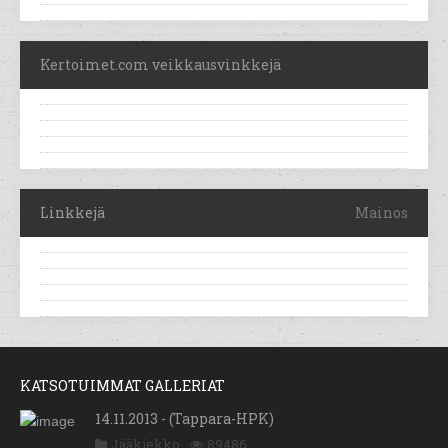
Kertoimet.com veikkausvinkkejä
Linkkejä
Mainos
KATSOTUIMMAT GALLERIAT
14.11.2013 - (Tappara-HPK)
Jääkiekko
89486