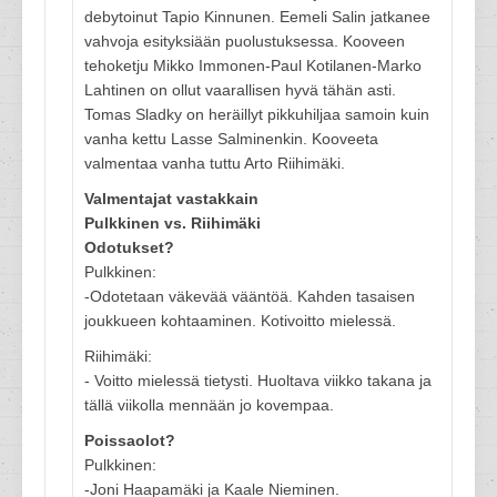
debytoinut Tapio Kinnunen. Eemeli Salin jatkanee
vahvoja esityksiään puolustuksessa. Kooveen
tehoketju Mikko Immonen-Paul Kotilanen-Marko
Lahtinen on ollut vaarallisen hyvä tähän asti.
Tomas Sladky on heräillyt pikkuhiljaa samoin kuin
vanha kettu Lasse Salminenkin. Kooveeta
valmentaa vanha tuttu Arto Riihimäki.
Valmentajat vastakkain
Pulkkinen vs. Riihimäki
Odotukset?
Pulkkinen:
-Odotetaan väkevää vääntöä. Kahden tasaisen
joukkueen kohtaaminen. Kotivoitto mielessä.
Riihimäki:
- Voitto mielessä tietysti. Huoltava viikko takana ja
tällä viikolla mennään jo kovempaa.
Poissaolot?
Pulkkinen:
-Joni Haapamäki ja Kaale Nieminen.