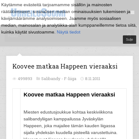
Käytämme evästeitä tarjoamamme sisällön ja mainosten
räätälöimiseen, sosiaalisen median ominaisuuksien tukemiseen ja
kävijämäärämme analysoimiseen. Jaamme myös sosiaalisen
median, mainosalan ja analytiikka-alan kumppaneillemme tietoa siitä,
kuinka käytät sivustoamme.
Näytä tiedot
Sulje
Koovee matkaa Happeen vieraaksi
499893
Salibandy -
F-liiga
8.11.2011
Koovee matkaa Happeen vieraaksi
Miesten edustusjoukkue kohtaa keskiviikkona
salibandyliigan kamppailussa Jyväskylän
Happeen, joka majailee tämän kauden liigassa
sijalla yhdeksän kuudella pisteellä varustettuina.