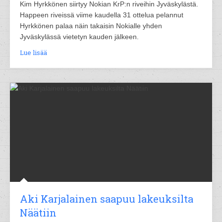
Kim Hyrkkönen siirtyy Nokian KrP:n riveihin Jyväskylästä.
Happeen riveissä viime kaudella 31 ottelua pelannut
Hyrkkönen palaa näin takaisin Nokialle yhden
Jyväskylässä vietetyn kauden jälkeen.
Lue lisää
Aki Karjalainen saapuu lakeuksilta
Näätiin