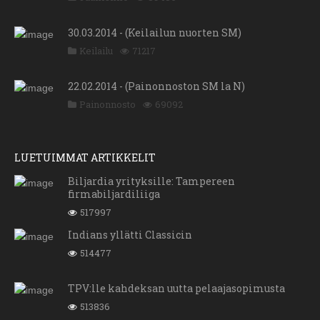
30.03.2014 - (Keilailun nuorten SM)
Keilailu
71217
22.02.2014 - (Painonnoston SM la N)
Painonnosto
69092
LUETUIMMAT ARTIKKELIT
Biljardia yrityksille: Tampereen
firmabiljardiliiga
517997
Indians yllätti Classicin
514477
TPV:lle kahdeksan uutta pelaajasopimusta
513836