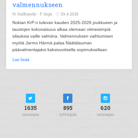
valmennukseen
Salibandy -
F-liiga
29.4.2025
Nokian KrP:n tulevan kauden 2025-2026 joukkueen ja
taustojen kokonaisuus alkaa olemaan viimeisimpiä
silauksia vaille valmiina. Valmennuksen vaihtumisen
myötä Jarmo Härmä palaa Näätälauman
päävalmentajaksi kaksivuotisella sopimuksellaan.
Lue lisää
1635
895
620
seuraajaa
tykkääjää
seuraajaa