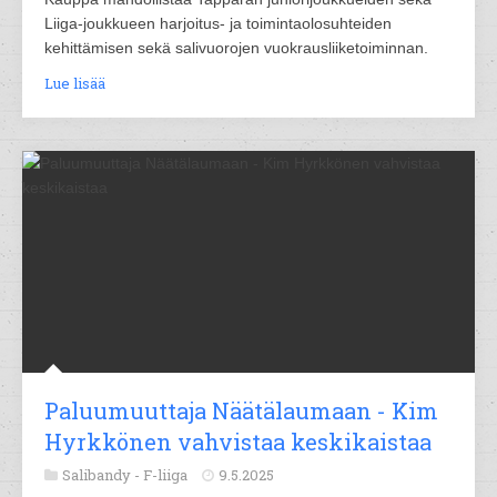
Liiga-joukkueen harjoitus- ja toimintaolosuhteiden
kehittämisen sekä salivuorojen vuokrausliiketoiminnan.
Lue lisää
Paluumuuttaja Näätälaumaan - Kim
Hyrkkönen vahvistaa keskikaistaa
Salibandy -
F-liiga
9.5.2025