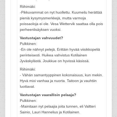
Riihimäki:
-Pikkuvammat on nyt huollettu. Kuumeilu herättää
pieniä kysymysmerkkejä, mutta varmoja
poissaoloja ei ole. Vesa Wettervik saattaa olla pois
perheenlisäyksen vuoksi.
Vastustajan vahvuudet?
Pulkkinen:
-En ole nähnyt pelejä. Erittäin hyvää viisikkopeliä
perinteisesti. Huikea vahvistus Kotilainen
Jyväskylästä. Joukkue on hyvissä käsissä.
Riihimäki:
- Vähän samantyyppinen kokonaisuus, kun mekin.
Hyvä mixi vanhaa ja nuorta. Taitoon ja vauhtiin
luottavat.
Vastustajan vaarallisin pelaaja?
Pulkkinen:
-Mainitaan nyt pelaajia joita tunnen, eli Valtteri
Sainio, Lauri Hannelius ja Kotilainen.