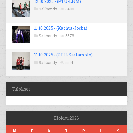
12.10.2025 - (PTU-LNM)
Salibandy
5483
11.10.2025 - (Karhut-Josba)
Salibandy
5578
11.10.2025 - (PTU-Sastamolo)
Salibandy
5514
Tulokset
Elokuu 2026
M
T
K
T
P
L
S