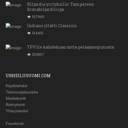
Biljardia yrityksille: Tampereen
firmabiljardiliiga
517965
Indians yllätti Classicin
514451
TPV:lle kahdeksan uutta pelaajasopimusta
513807
URHEILUSUOMI.COM
Käyttöehdot
Tietosuojalauseke
Mediakortti
Rekrytointi
Yhteystiedot
Facebook