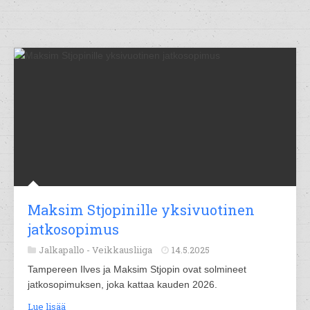
Maksim Stjopinille yksivuotinen
jatkosopimus
Jalkapallo -
Veikkausliiga
14.5.2025
Tampereen Ilves ja Maksim Stjopin ovat solmineet
jatkosopimuksen, joka kattaa kauden 2026.
Lue lisää