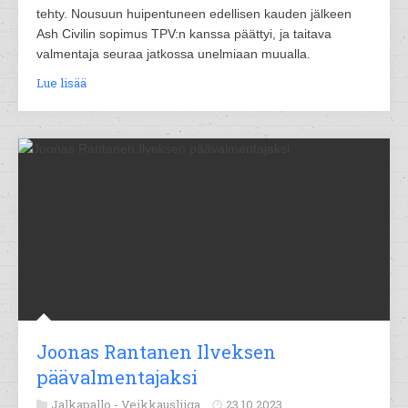
tehty. Nousuun huipentuneen edellisen kauden jälkeen
Ash Civilin sopimus TPV:n kanssa päättyi, ja taitava
valmentaja seuraa jatkossa unelmiaan muualla.
Lue lisää
Joonas Rantanen Ilveksen
päävalmentajaksi
Jalkapallo -
Veikkausliiga
23.10.2023