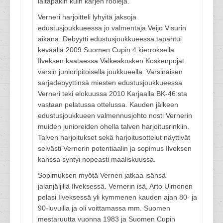
laitapakin kuin kärjen rooleja.
Verneri harjoitteli lyhyitä jaksoja
edustusjoukkueessa jo valmentaja Veijo Visurin
aikana. Debyytti edustusjoukkueessa tapahtui
keväällä 2009 Suomen Cupin 4.kierroksella
Ilveksen kaataessa Valkeakosken Koskenpojat
varsin junioripitoisella joukkueella. Varsinaisen
sarjadebyyttinsä miesten edustusjoukkueessa
Verneri teki elokuussa 2010 Karjaalla BK-46:sta
vastaan pelatussa ottelussa. Kauden jälkeen
edustusjoukkueen valmennusjohto nosti Vernerin
muiden junioreiden ohella talven harjoitusrinkiin.
Talven harjoitukset sekä harjoitusottelut näyttivät
selvästi Vernerin potentiaalin ja sopimus Ilveksen
kanssa syntyi nopeasti maaliskuussa.
Sopimuksen myötä Verneri jatkaa isänsä
jalanjäljillä Ilveksessä. Vernerin isä, Arto Uimonen
pelasi Ilveksessä yli kymmenen kauden ajan 80- ja
90-luvuilla ja oli voittamassa mm. Suomen
mestaruutta vuonna 1983 ja Suomen Cupin