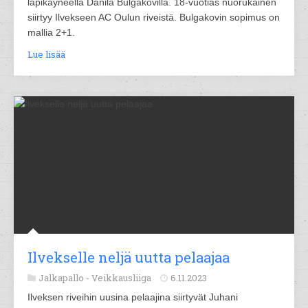
läpikäyneellä Danila Bulgakovilla. 18-vuotias nuorukainen
siirtyy Ilvekseen AC Oulun riveistä. Bulgakovin sopimus on
mallia 2+1.
Lue lisää
Ilvekselle neljä uutta pelaajaa
Jalkapallo -
Veikkausliiga
6.11.2023
Ilveksen riveihin uusina pelaajina siirtyvät Juhani