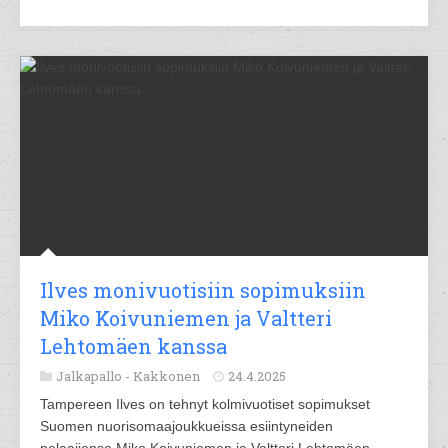
Ilves monivuotisiin sopimuksiin
Miko Koivuniemen ja Valtteri
Lehtomäen kanssa
Jalkapallo -
Kakkonen
24.4.2025
Tampereen Ilves on tehnyt kolmivuotiset sopimukset
Suomen nuorisomaajoukkueissa esiintyneiden