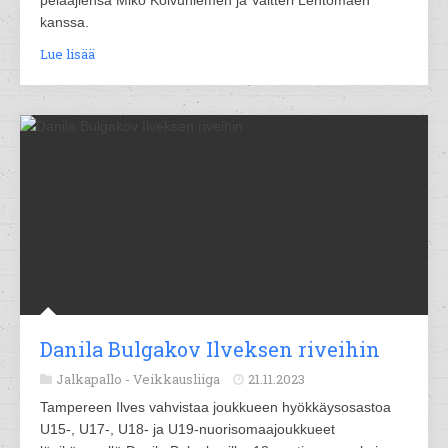
pelaajiensa Miko Koivuniemen ja Valtteri Lehtomäen
kanssa.
Lue lisää
Danila Bulgakov Ilveksen riveihin
Jalkapallo -
Veikkausliiga
21.11.2023
Tampereen Ilves vahvistaa joukkueen hyökkäysosastoa
U15-, U17-, U18- ja U19-nuorisomaajoukkueet