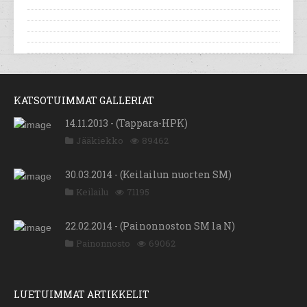
KATSOTUIMMAT GALLERIAT
14.11.2013 - (Tappara-HPK)
Jääkiekko
89462
30.03.2014 - (Keilailun nuorten SM)
Keilailu
71195
22.02.2014 - (Painonnoston SM la N)
Painonnosto
69062
LUETUIMMAT ARTIKKELIT