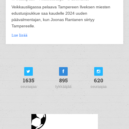
Veikkausliigassa pelaava Tampereen Ilveksen miesten
edustusjoukkue saa kaudelle 2024 uuden
päävalmentajan, kun Joonas Rantanen siirtyy
Tampereelle.
Lue lisää
1635
895
620
seuraajaa
tykkääjää
seuraajaa