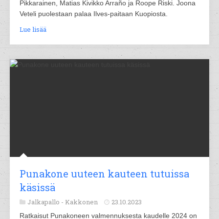
Pikkarainen, Matias Kivikko Arraño ja Roope Riski. Joona
Veteli puolestaan palaa Ilves-paitaan Kuopiosta.
Lue lisää
Punakone uuteen kauteen tutuissa
käsissä
Jalkapallo -
Kakkonen
23.10.2023
Ratkaisut Punakoneen valmennuksesta kaudelle 2024 on