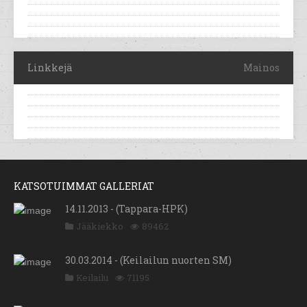
Linkkejä
Mainos
KATSOTUIMMAT GALLERIAT
14.11.2013 - (Tappara-HPK)
Jääkiekko
89462
30.03.2014 - (Keilailun nuorten SM)
Keilailu
71195