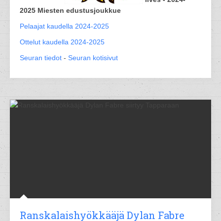
2025 Miesten edustusjoukkue
Pelaajat kaudella 2024-2025
Ottelut kaudella 2024-2025
Seuran tiedot
-
Seuran kotisivut
Ranskalaishyökkääjä Dylan Fabre