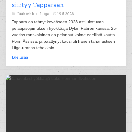
siirtyy Tapparaan
Jääkiekko -
Liiga
19.5.2026
Tappara on tehnyt kevääseen 2028 asti ulottuvan
pelaajasopimuksen hyökkääjä Dylan Fabren kanssa. 25-
vuotias ranskalainen on pelannut kolme edellistä kautta
Porin Ässissä, ja päättynyt kausi oli hänen tähänastisen
Liiga-uransa tehokkain.
Lue lisää