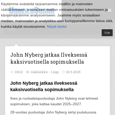
Käytämme evästeitä tarjoamamme sisällön ja mainosten
räätälöimiseen, sosiaalisen median ominaisuuksien tukemiseen ja
kävijämäärämme analysoimiseen. Jaamme myös sosiaalisen
median, mainosalan ja analytiikka-alan kumppaneillemme tietoa siitä,
kuinka käytät sivustoamme.
Näytä tiedot
Sulje
John Nyberg jatkaa Ilveksessä
kaksivuotisella sopimuksella
13612
Jääkiekko -
Liiga
20.5.2025
John Nyberg jatkaa Ilveksessä
kaksivuotisella sopimuksella
Ilves ja ruotsalaispuolustaja John Nyberg ovat tehneet
sopimuksen, joka kattaa kaudet 2025–2027.
28-vuotias puolustaja John Nyberg siirtyi joulukuussa