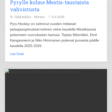
Pyrylle kolme Mestis-taustaista
vahvistusta
Jääkiekko -
Mestis
6.6.2025
Pyry Hockey on solminut vuoden mittaiset
pelaajasopimukset kolmen viime kaudella Mestiksessä
pelanneen nuorukaisen kanssa. Topias Männikkö, Emil
Kangasniemi ja Niko Himmanen pukevat punaista päälle
kaudella 2025-2026.
Lue lisää