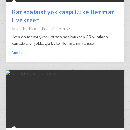
Kanadalaishyökkääjä Luke Henman
Ilvekseen
Jääkiekko -
Liiga
1.8.2025
Ilves on tehnyt yksivuotisen sopimuksen 25-vuotiaan
kanadalaishyökkääjä Luke Henmanin kanssa.
Lue lisää