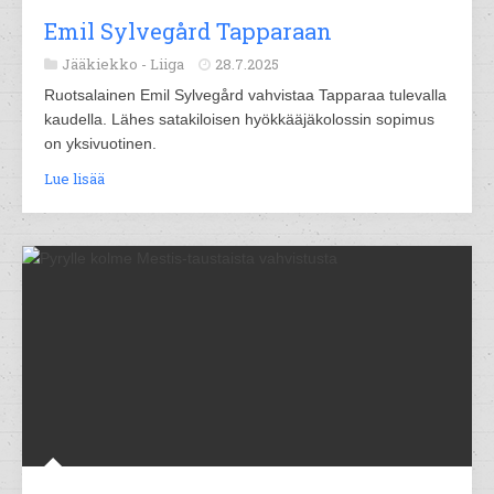
Emil Sylvegård Tapparaan
Jääkiekko -
Liiga
28.7.2025
Ruotsalainen Emil Sylvegård vahvistaa Tapparaa tulevalla
kaudella. Lähes satakiloisen hyökkääjäkolossin sopimus
on yksivuotinen.
Lue lisää