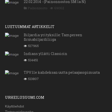
22.02.2014 - (Painonnoston SM la N)
Painonnosto
69062
LUETUIMMAT ARTIKKELIT
Biljardia yrityksille: Tampereen
firmabiljardiliiga
517965
Indians yllätti Classicin
514451
TPV:lle kahdeksan uutta pelaajasopimusta
513807
URHEILUSUOMI.COM
Käyttöehdot
Tietosuojalauseke