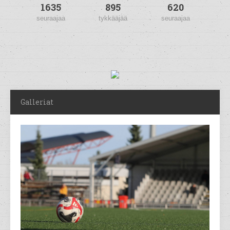
1635
895
620
seuraajaa
tykkääjää
seuraajaa
Galleriat