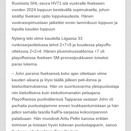
Ruotsista SHL-seura HV71:stä vuokralle Ilvekseen
vuoden 2024 loppuun kestävällä sopimuksella, johon
sisältyi Ilveksen optio loppukaudesta. Hänen
vuokrasopimustaan jatkettiin ensin tammikuun loppuun ja
lopulta kauden loppuun.
Nyberg teki viime kaudella Liigassa 33
runkosarjaottelussa tehot 2+7=9 ja kuudessa playoffs-
ottelussa 2+2=4. Hänen plusmiinussaldonsa +7 oli
playoffseissa Ilveksen SM-pronssijoukkueen toiseksi
paras lukema.
– John paransi Ilveksessä koko ajan otteitaan viime
kauden aikana ja löysi täällä jälleen peli-ilonsa ja
itseluottamuksensa. Hän on suoritusvarma yleispuolustaja
niin kiekollisena kuin kiekottomanakin pelaajana.
Playoffseissa puolivälierissä Tapparaa vastaan John oli
parhaita puolustajiamme ennen loukkaantumistaan ja hän
jatkoi samalla tasolla KalPa-sarjassa kokoonpanoon
palattuaan. Hän muodosti Arttu Pellin kanssa erittäin
toimivan ja toisiaan hyvin tukevan puolustajaparin, sanoo