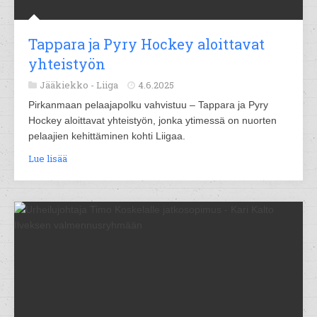
Tappara ja Pyry Hockey aloittavat
yhteistyön
Jääkiekko -
Liiga
4.6.2025
Pirkanmaan pelaajapolku vahvistuu – Tappara ja Pyry
Hockey aloittavat yhteistyön, jonka ytimessä on nuorten
pelaajien kehittäminen kohti Liigaa.
Lue lisää