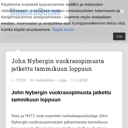
Käytämme evästeitä tarjoamamme sisällön ja mainosten
räätälöimiseen, sosiaalisen median ominaisuuksien tukemiseen ja
kävijämäärämme analysoimiseen. Jaamme myös sosiaalisen
median, mainosalan ja analytiikka-alan kumppaneillemme tietoa siitä,
kuinka käytät sivustoamme.
Näytä tiedot
Sulje
John Nybergin vuokrasopimusta
jatkettu tammikuun loppuun
17500
Jääkiekko -
Liiga
1.1.2025
John Nybergin vuokrasopimusta jatkettu
tammikuun loppuun
Ilves ja HV71 ovat sopineet ruotsalaispuolustaja John
Nybergin vuokrasopimuksen jatkamisesta tammikuun