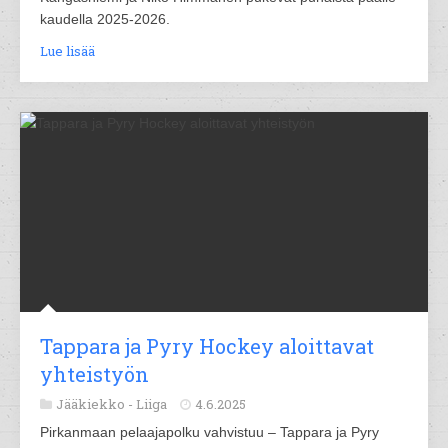
kaudella 2025-2026.
Lue lisää
Tappara ja Pyry Hockey aloittavat
yhteistyön
Jääkiekko -
Liiga
4.6.2025
Pirkanmaan pelaajapolku vahvistuu – Tappara ja Pyry