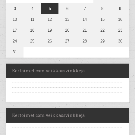
3
4
5
6
7
8
9
10
11
12
13
14
15
16
17
18
19
20
21
22
23
24
25
26
27
28
29
30
31
Kertoimet.com veikkausvinkkejä
Kertoimet.com veikkausvinkkejä