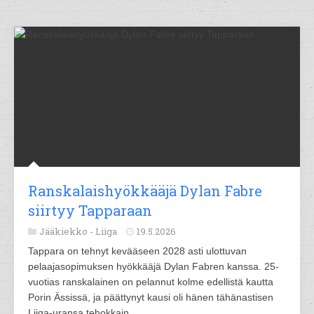
Ranskalaishyökkääjä Dylan Fabre
siirtyy Tapparaan
Jääkiekko -
Liiga
19.5.2026
Tappara on tehnyt kevääseen 2028 asti ulottuvan
pelaajasopimuksen hyökkääjä Dylan Fabren kanssa. 25-
vuotias ranskalainen on pelannut kolme edellistä kautta
Porin Ässissä, ja päättynyt kausi oli hänen tähänastisen
Liiga-uransa tehokkain.