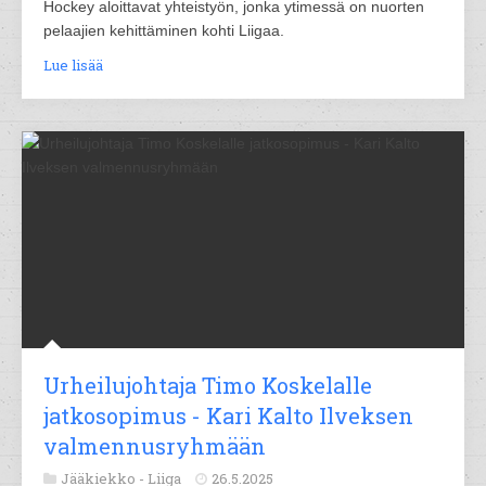
Hockey aloittavat yhteistyön, jonka ytimessä on nuorten
pelaajien kehittäminen kohti Liigaa.
Lue lisää
Urheilujohtaja Timo Koskelalle
jatkosopimus - Kari Kalto Ilveksen
valmennusryhmään
Jääkiekko -
Liiga
26.5.2025