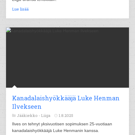
Lue lisää
Kanadalaishyökkääjä Luke Henman
Ilvekseen
Jääkiekko -
Liiga
1.8.2025
Ilves on tehnyt yksivuotisen sopimuksen 25-vuotiaan
kanadalaishyökkääjä Luke Henmanin kanssa.