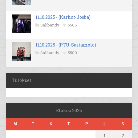
11.10.2025 - (Karhut-Josba)
Salibandy
5566
11.10.2025 - (PTU-Sastamolo)
Salibandy
5500
Tulokset
Elokuu 2026
M
T
K
T
P
L
S
1
2