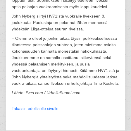
loppuun asti. Sopimukseen sisältyy edelleen Ilveksen
optio pelaajan vuokraamisesta myös loppukaudeksi.
John Nyberg siirtyi HV71:stä vuokralle Ilvekseen 8.
joulukuuta. Puolustaja on pelannut tähän mennessä
yhdeksän Liiga-ottelua seuran riveissä.
– Olemme olleet jo jonkin aikaa täysin poikkeuksellisessa
tilanteessa poissaolojen suhteen, joten mietimme asioita
kokonaisuuden kannalta monestakin näkökulmasta.
Joukkueemme on samalla osoittanut sitkeytensä sekä
yhdessä pelaamisen merkityksen, ja uusia
vastuunkantajia on löytynyt hienosti. Kiitämme HV71:stä ja
John Nybergiä yhteistyöstä sekä mahdollisuudesta jatkaa
vuokra-aikaa, sanoo Ilveksen urheilujohtaja Timo Koskela.
Lähde: ilves.com / UrheiluSuomi.com
Takaisin edelliselle sivulle