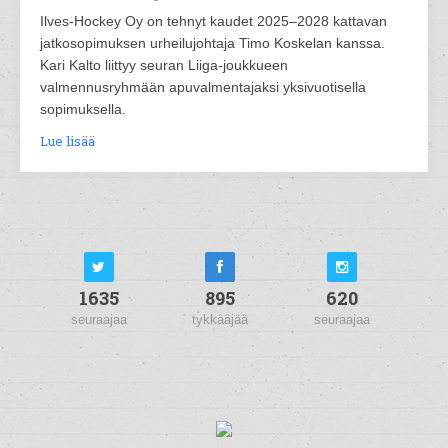
Ilves-Hockey Oy on tehnyt kaudet 2025–2028 kattavan
jatkosopimuksen urheilujohtaja Timo Koskelan kanssa.
Kari Kalto liittyy seuran Liiga-joukkueen
valmennusryhmään apuvalmentajaksi yksivuotisella
sopimuksella.
Lue lisää
1635
895
620
seuraajaa
tykkääjää
seuraajaa