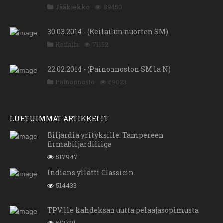
Jääkiekko
89450
30.03.2014 - (Keilailun nuorten SM)
Keilailu
71152
22.02.2014 - (Painonnoston SM la N)
Painonnosto
69023
LUETUIMMAT ARTIKKELIT
Biljardia yrityksille: Tampereen
firmabiljardiliiga
517947
Indians yllätti Classicin
514433
TPV:lle kahdeksan uutta pelaajasopimusta
513791