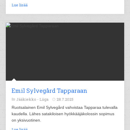
Lue lisää
Emil Sylvegård Tapparaan
Jääkiekko -
Liiga
28.7.2025
Ruotsalainen Emil Sylvegård vahvistaa Tapparaa tulevalla
kaudella. Lähes satakiloisen hyökkääjäkolossin sopimus
on yksivuotinen.
Lue lisää