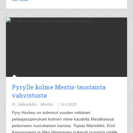
Pyrylle kolme Mestis-taustaista
vahvistusta
Jääkiekko -
Mestis
6.6.2025
Pyry Hockey on solminut vuoden mittaiset
pelaajasopimukset kolmen viime kaudella Mestiksessä
pelanneen nuorukaisen kanssa. Topias Männikkö, Emil
Kangasniemi ja Niko Himmanen pukevat punaista päälle