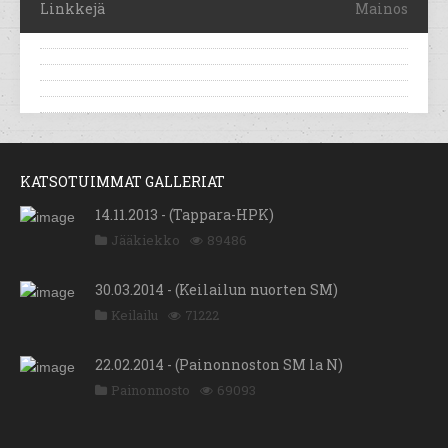
Linkkejä
Mainos
KATSOTUIMMAT GALLERIAT
14.11.2013 - (Tappara-HPK)
Jääkiekko
89486
30.03.2014 - (Keilailun nuorten SM)
Keilailu
71222
22.02.2014 - (Painonnoston SM la N)
Painonnosto
69093