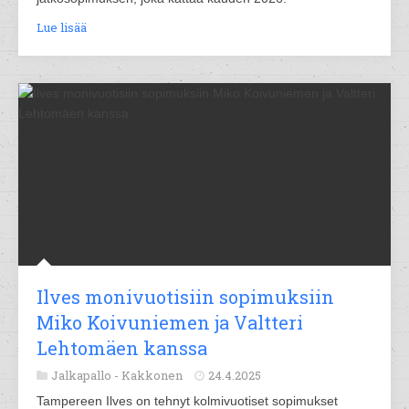
Lue lisää
Ilves monivuotisiin sopimuksiin
Miko Koivuniemen ja Valtteri
Lehtomäen kanssa
Jalkapallo -
Kakkonen
24.4.2025
Tampereen Ilves on tehnyt kolmivuotiset sopimukset