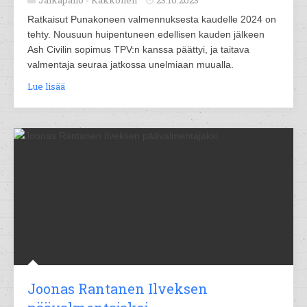
Jalkapallo -
Kakkonen
23.10.2023
Ratkaisut Punakoneen valmennuksesta kaudelle 2024 on
tehty. Nousuun huipentuneen edellisen kauden jälkeen
Ash Civilin sopimus TPV:n kanssa päättyi, ja taitava
valmentaja seuraa jatkossa unelmiaan muualla.
Lue lisää
Joonas Rantanen Ilveksen