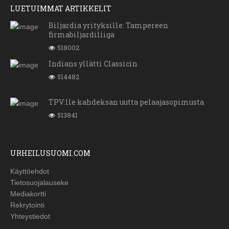
LUETUIMMAT ARTIKKELIT
Biljardia yrityksille: Tampereen
firmabiljardiliiga
518002
Indians yllätti Classicin
514482
TPV:lle kahdeksan uutta pelaajasopimusta
513841
URHEILUSUOMI.COM
Käyttöehdot
Tietosuojalauseke
Mediakortti
Rekrytointi
Yhteystiedot