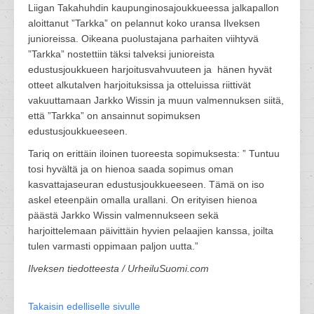
Liigan Takahuhdin kaupunginosajoukkueessa jalkapallon
aloittanut ”Tarkka” on pelannut koko uransa Ilveksen
junioreissa. Oikeana puolustajana parhaiten viihtyvä
”Tarkka” nostettiin täksi talveksi junioreista
edustusjoukkueen harjoitusvahvuuteen ja hänen hyvät
otteet alkutalven harjoituksissa ja otteluissa riittivät
vakuuttamaan Jarkko Wissin ja muun valmennuksen siitä,
että ”Tarkka” on ansainnut sopimuksen
edustusjoukkueeseen.
Tariq on erittäin iloinen tuoreesta sopimuksesta: ” Tuntuu
tosi hyvältä ja on hienoa saada sopimus oman
kasvattajaseuran edustusjoukkueeseen. Tämä on iso
askel eteenpäin omalla urallani. On erityisen hienoa
päästä Jarkko Wissin valmennukseen sekä
harjoittelemaan päivittäin hyvien pelaajien kanssa, joilta
tulen varmasti oppimaan paljon uutta.”
Ilveksen tiedotteesta / UrheiluSuomi.com
Takaisin edelliselle sivulle