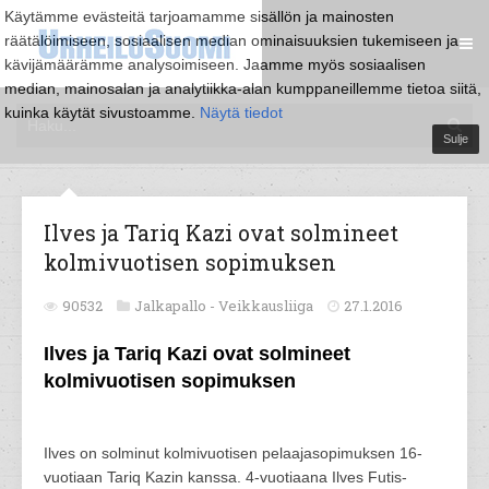
Käytämme evästeitä tarjoamamme sisällön ja mainosten
räätälöimiseen, sosiaalisen median ominaisuuksien tukemiseen ja
kävijämäärämme analysoimiseen. Jaamme myös sosiaalisen
median, mainosalan ja analytiikka-alan kumppaneillemme tietoa siitä,
kuinka käytät sivustoamme.
Näytä tiedot
Sulje
Ilves ja Tariq Kazi ovat solmineet
kolmivuotisen sopimuksen
90532
Jalkapallo -
Veikkausliiga
27.1.2016
Ilves ja Tariq Kazi ovat solmineet
kolmivuotisen sopimuksen
Ilves on solminut kolmivuotisen pelaajasopimuksen 16-
vuotiaan Tariq Kazin kanssa. 4-vuotiaana Ilves Futis-