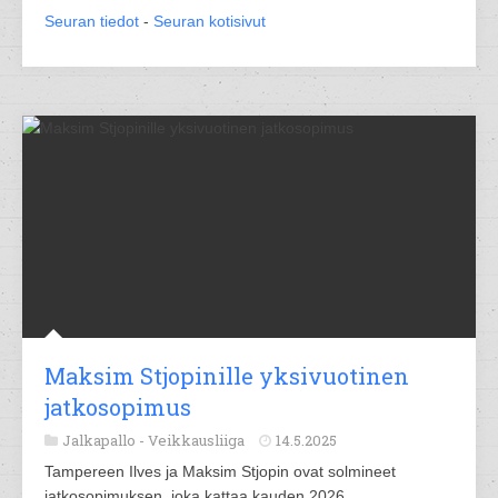
Seuran tiedot
-
Seuran kotisivut
Maksim Stjopinille yksivuotinen
jatkosopimus
Jalkapallo -
Veikkausliiga
14.5.2025
Tampereen Ilves ja Maksim Stjopin ovat solmineet
jatkosopimuksen, joka kattaa kauden 2026.