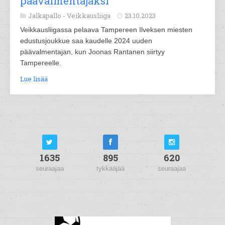
päävalmentajaksi
Jalkapallo -
Veikkausliiga
23.10.2023
Veikkausliigassa pelaava Tampereen Ilveksen miesten
edustusjoukkue saa kaudelle 2024 uuden
päävalmentajan, kun Joonas Rantanen siirtyy
Tampereelle.
Lue lisää
1635
895
620
seuraajaa
tykkääjää
seuraajaa