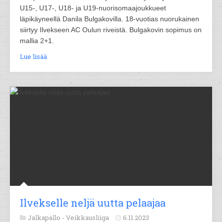
U15-, U17-, U18- ja U19-nuorisomaajoukkueet
läpikäyneellä Danila Bulgakovilla. 18-vuotias nuorukainen
siirtyy Ilvekseen AC Oulun riveistä. Bulgakovin sopimus on
mallia 2+1.
Lue lisää
Ilvekselle neljä uutta pelaajaa
Jalkapallo -
Veikkausliiga
6.11.2023