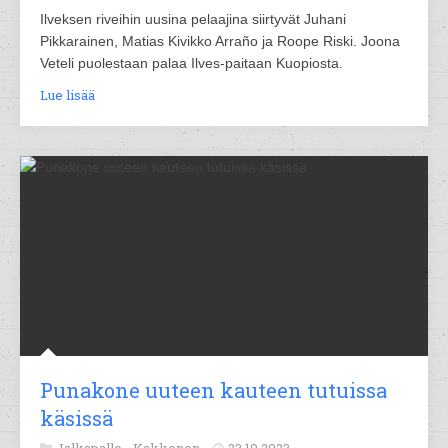
Ilveksen riveihin uusina pelaajina siirtyvät Juhani
Pikkarainen, Matias Kivikko Arraño ja Roope Riski. Joona
Veteli puolestaan palaa Ilves-paitaan Kuopiosta.
Lue lisää
Punakone uuteen kauteen tutuissa
käsissä