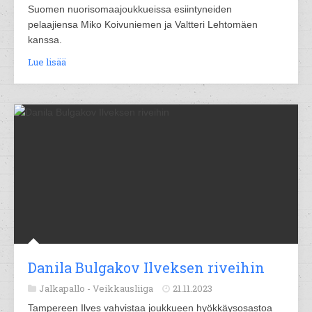
Suomen nuorisomaajoukkueissa esiintyneiden
pelaajiensa Miko Koivuniemen ja Valtteri Lehtomäen
kanssa.
Lue lisää
Danila Bulgakov Ilveksen riveihin
Jalkapallo -
Veikkausliiga
21.11.2023
Tampereen Ilves vahvistaa joukkueen hyökkäysosastoa