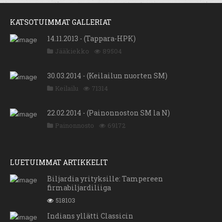
KATSOTUIMMAT GALLERIAT
14.11.2013 - (Tappara-HPK)
Jääkiekko
89504
30.03.2014 - (Keilailun nuorten SM)
Keilailu
71314
22.02.2014 - (Painonnoston SM la N)
Painonnosto
69172
LUETUIMMAT ARTIKKELIT
Biljardia yrityksille: Tampereen
firmabiljardiliiga
518103
Indians yllätti Classicin