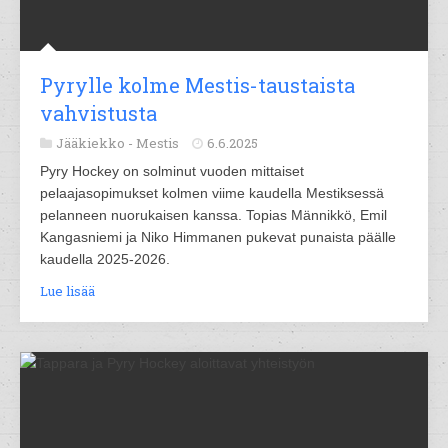
Pyrylle kolme Mestis-taustaista
vahvistusta
Jääkiekko -
Mestis
6.6.2025
Pyry Hockey on solminut vuoden mittaiset
pelaajasopimukset kolmen viime kaudella Mestiksessä
pelanneen nuorukaisen kanssa. Topias Männikkö, Emil
Kangasniemi ja Niko Himmanen pukevat punaista päälle
kaudella 2025-2026.
Lue lisää