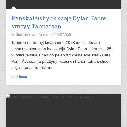
Ranskalaishyökkääjä Dylan Fabre
siirtyy Tapparaan
Jääkiekko -
Liiga
19.5.2026
Tappara on tehnyt kevääseen 2028 asti ulottuvan
pelaajasopimuksen hyökkääjä Dylan Fabren kanssa. 25-
vuotias ranskalainen on pelannut kolme edellistä kautta
Porin Ässissä, ja päättynyt kausi oli hänen tähänastisen
Liiga-uransa tehokkain.
Lue lisää