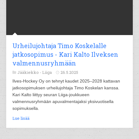
Urheilujohtaja Timo Koskelalle
jatkosopimus - Kari Kalto Ilveksen
valmennusryhmään
Jääkiekko -
Liiga
26.5.2025
Ilves-Hockey Oy on tehnyt kaudet 2025–2028 kattavan
jatkosopimuksen urheilujohtaja Timo Koskelan kanssa.
Kari Kalto liittyy seuran Liiga-joukkueen
valmennusryhmään apuvalmentajaksi yksivuotisella
sopimuksella.
Lue lisää