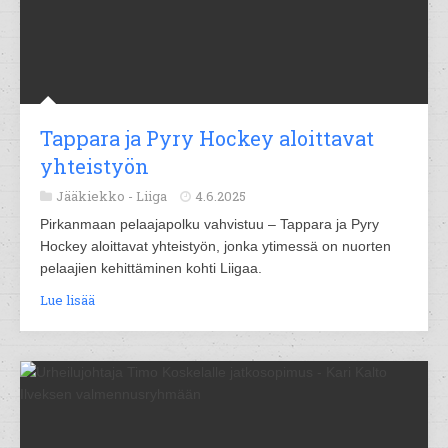
Tappara ja Pyry Hockey aloittavat
yhteistyön
Jääkiekko -
Liiga
4.6.2025
Pirkanmaan pelaajapolku vahvistuu – Tappara ja Pyry
Hockey aloittavat yhteistyön, jonka ytimessä on nuorten
pelaajien kehittäminen kohti Liigaa.
Lue lisää