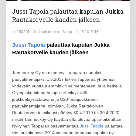
Jussi Tapola palauttaa kapulan Jukka
Rautakorvelle kauden jälkeen
150301
Jääkiekko -
Liiga
19.10.2016
Jussi Tapola
palauttaa kapulan Jukka
Rautakorvelle kauden jälkeen
Tamhockey Oy on nimennyt Tapparan uudeksi
päävalmentajaksi 1.5.2017 lukien Tapparaa yhteensä
yhdeksän vuotta aiemminkin valmentaneen, tällä hetkellä
Olympiakomitean huippu-urheiluyksikön
joukkuelajivastaavana ja U20-maajoukkueen
päävalmentajana toimivan, Jukka Rautakorven.
Rautakorven toimikausi päättyy 30.4.2019 tai 30.4.2020,
mikäli Tamhockey Oy käyttää sillä olevaa optio-oikeuttaan.
Nykyinen Tapparan päävalmentaja
Jussi Tapola
palauttaa
siis toukokuussa 2014 vastaanottamansa kapulan nyt