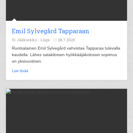
Emil Sylvegård Tapparaan
Jääkiekko -
Liiga
28.7.2025
Ruotsalainen Emil Sylvegård vahvistaa Tapparaa tulevalla
kaudella. Lähes satakiloisen hyökkääjäkolossin sopimus
on yksivuotinen.
Lue lisää