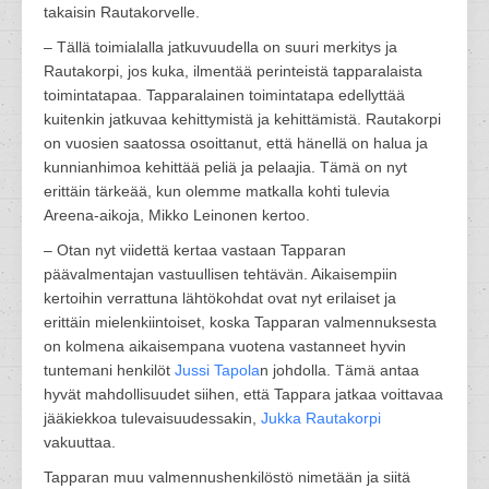
takaisin Rautakorvelle.
– Tällä toimialalla jatkuvuudella on suuri merkitys ja
Rautakorpi, jos kuka, ilmentää perinteistä tapparalaista
toimintatapaa. Tapparalainen toimintatapa edellyttää
kuitenkin jatkuvaa kehittymistä ja kehittämistä. Rautakorpi
on vuosien saatossa osoittanut, että hänellä on halua ja
kunnianhimoa kehittää peliä ja pelaajia. Tämä on nyt
erittäin tärkeää, kun olemme matkalla kohti tulevia
Areena-aikoja, Mikko Leinonen kertoo.
– Otan nyt viidettä kertaa vastaan Tapparan
päävalmentajan vastuullisen tehtävän. Aikaisempiin
kertoihin verrattuna lähtökohdat ovat nyt erilaiset ja
erittäin mielenkiintoiset, koska Tapparan valmennuksesta
on kolmena aikaisempana vuotena vastanneet hyvin
tuntemani henkilöt
Jussi Tapola
n johdolla. Tämä antaa
hyvät mahdollisuudet siihen, että Tappara jatkaa voittavaa
jääkiekkoa tulevaisuudessakin,
Jukka Rautakorpi
vakuuttaa.
Tapparan muu valmennushenkilöstö nimetään ja siitä