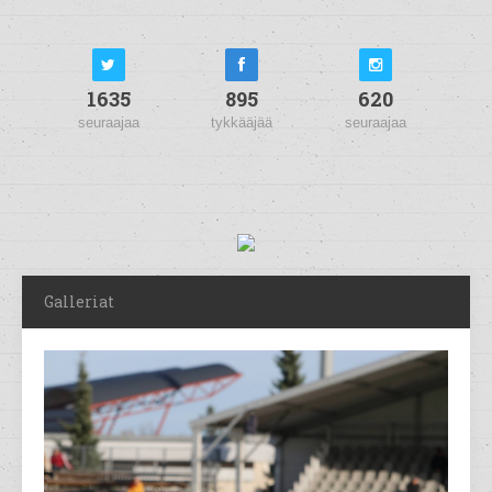
1635
895
620
seuraajaa
tykkääjää
seuraajaa
Galleriat