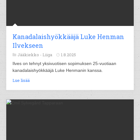
Kanadalaishyökkääjä Luke Henman
Ilvekseen
Jääkiekko -
Liiga
1.8.2025
Ilves on tehnyt yksivuotisen sopimuksen 25-vuotiaan
kanadalaishyökkääjä Luke Henmanin kanssa.
Lue lisää