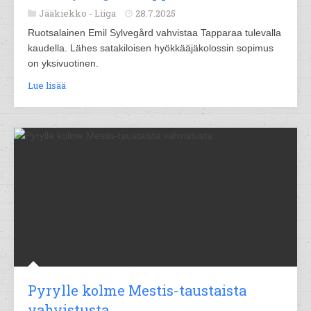
Jääkiekko -
Liiga
28.7.2025
Ruotsalainen Emil Sylvegård vahvistaa Tapparaa tulevalla
kaudella. Lähes satakiloisen hyökkääjäkolossin sopimus
on yksivuotinen.
Lue lisää
Pyrylle kolme Mestis-taustaista
vahvistusta