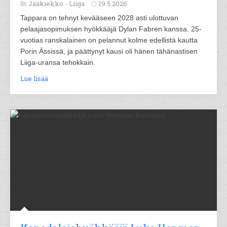
Jääkiekko -
Liiga
19.5.2026
Tappara on tehnyt kevääseen 2028 asti ulottuvan
pelaajasopimuksen hyökkääjä Dylan Fabren kanssa. 25-
vuotias ranskalainen on pelannut kolme edellistä kautta
Porin Ässissä, ja päättynyt kausi oli hänen tähänastisen
Liiga-uransa tehokkain.
Lue lisää