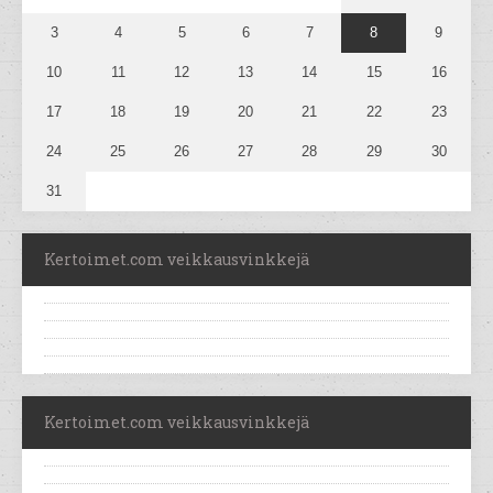
3
4
5
6
7
8
9
10
11
12
13
14
15
16
17
18
19
20
21
22
23
24
25
26
27
28
29
30
31
Kertoimet.com veikkausvinkkejä
Kertoimet.com veikkausvinkkejä