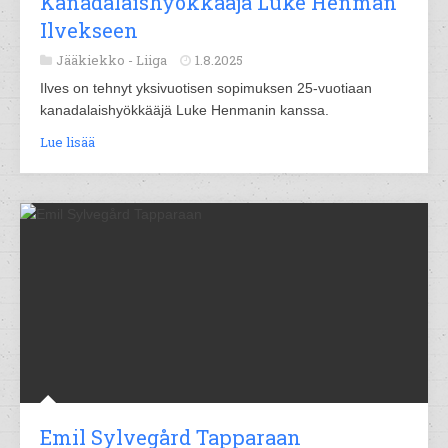
Kanadalaishyökkääjä Luke Henman
Ilvekseen
Jääkiekko -
Liiga
1.8.2025
Ilves on tehnyt yksivuotisen sopimuksen 25-vuotiaan
kanadalaishyökkääjä Luke Henmanin kanssa.
Lue lisää
Emil Sylvegård Tapparaan