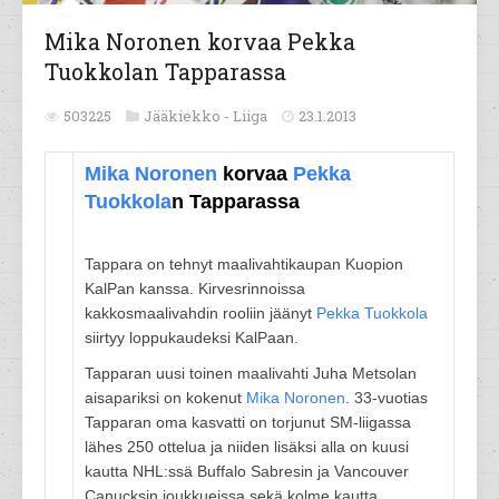
Mika Noronen korvaa Pekka
Tuokkolan Tapparassa
503225
Jääkiekko -
Liiga
23.1.2013
Mika Noronen
korvaa
Pekka
Tuokkola
n Tapparassa
Tappara on tehnyt maalivahtikaupan Kuopion
KalPan kanssa. Kirvesrinnoissa
kakkosmaalivahdin rooliin jäänyt
Pekka Tuokkola
siirtyy loppukaudeksi KalPaan.
Tapparan uusi toinen maalivahti Juha Metsolan
aisapariksi on kokenut
Mika Noronen
. 33-vuotias
Tapparan oma kasvatti on torjunut SM-liigassa
lähes 250 ottelua ja niiden lisäksi alla on kuusi
kautta NHL:ssä Buffalo Sabresin ja Vancouver
Canucksin joukkueissa sekä kolme kautta