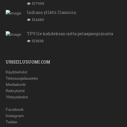
517999
Indians yllätti Classicin
514480
TPV:lle kahdeksan uutta pelaajasopimusta
513838
URHEILUSUOMI.COM
Käyttöehdot
Tietosuojalauseke
Mediakortti
Rekrytointi
Yhteystiedot
Facebook
Instagram
Twitter