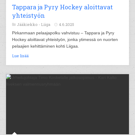
Tappara ja Pyry Hockey aloittavat
yhteistyön
Jääkiekko -
Liiga
4.6.2025
Pirkanmaan pelaajapolku vahvistuu – Tappara ja Pyry
Hockey aloittavat yhteistyön, jonka ytimessä on nuorten
pelaajien kehittäminen kohti Liigaa.
Lue lisää