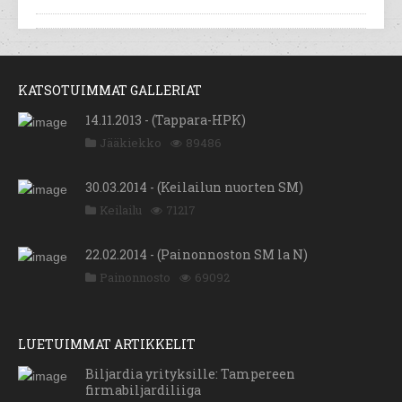
KATSOTUIMMAT GALLERIAT
14.11.2013 - (Tappara-HPK)
Jääkiekko
89486
30.03.2014 - (Keilailun nuorten SM)
Keilailu
71217
22.02.2014 - (Painonnoston SM la N)
Painonnosto
69092
LUETUIMMAT ARTIKKELIT
Biljardia yrityksille: Tampereen
firmabiljardiliiga