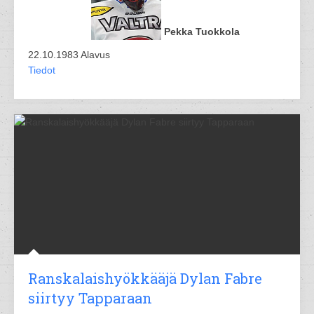
Pekka Tuokkola
22.10.1983 Alavus
Tiedot
Ranskalaishyökkääjä Dylan Fabre
siirtyy Tapparaan