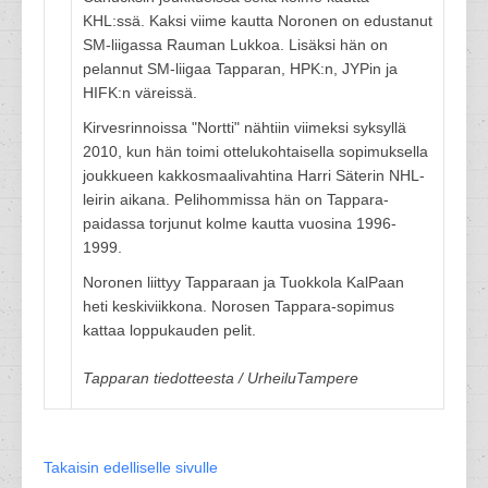
KHL:ssä. Kaksi viime kautta Noronen on edustanut
SM-liigassa Rauman Lukkoa. Lisäksi hän on
pelannut SM-liigaa Tapparan, HPK:n, JYPin ja
HIFK:n väreissä.
Kirvesrinnoissa "Nortti" nähtiin viimeksi syksyllä
2010, kun hän toimi ottelukohtaisella sopimuksella
joukkueen kakkosmaalivahtina Harri Säterin NHL-
leirin aikana. Pelihommissa hän on Tappara-
paidassa torjunut kolme kautta vuosina 1996-
1999.
Noronen liittyy Tapparaan ja Tuokkola KalPaan
heti keskiviikkona. Norosen Tappara-sopimus
kattaa loppukauden pelit.
Tapparan tiedotteesta / UrheiluTampere
Takaisin edelliselle sivulle