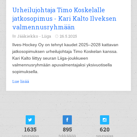
Urheilujohtaja Timo Koskelalle
jatkosopimus - Kari Kalto Ilveksen
valmennusryhmään
Jääkiekko -
Liiga
26.5.2025
Ilves-Hockey Oy on tehnyt kaudet 2025–2028 kattavan
jatkosopimuksen urheilujohtaja Timo Koskelan kanssa.
Kari Kalto liittyy seuran Liiga-joukkueen
valmennusryhmään apuvalmentajaksi yksivuotisella
sopimuksella.
Lue lisää
1635
895
620
seuraajaa
tykkääjää
seuraajaa