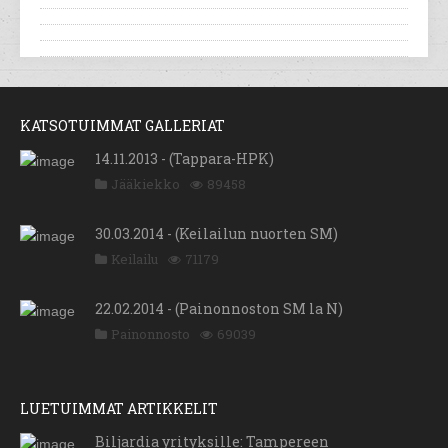
KATSOTUIMMAT GALLERIAT
14.11.2013 - (Tappara-HPK)
Jääkiekko
89458
30.03.2014 - (Keilailun nuorten SM)
Keilailu
71179
22.02.2014 - (Painonnoston SM la N)
Painonnosto
69039
LUETUIMMAT ARTIKKELIT
Biljardia yrityksille: Tampereen