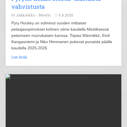
vahvistusta
Jääkiekko -
Mestis
6.6.2025
Pyry Hockey on solminut vuoden mittaiset
pelaajasopimukset kolmen viime kaudella Mestiksessä
pelanneen nuorukaisen kanssa. Topias Männikkö, Emil
Kangasniemi ja Niko Himmanen pukevat punaista päälle
kaudella 2025-2026.
Lue lisää