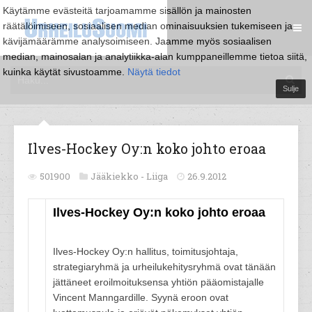
Käytämme evästeitä tarjoamamme sisällön ja mainosten
räätälöimiseen, sosiaalisen median ominaisuuksien tukemiseen ja
kävijämäärämme analysoimiseen. Jaamme myös sosiaalisen
median, mainosalan ja analytiikka-alan kumppaneillemme tietoa siitä,
kuinka käytät sivustoamme.
Näytä tiedot
Sulje
Ilves-Hockey Oy:n koko johto eroaa
501900
Jääkiekko -
Liiga
26.9.2012
Ilves-Hockey Oy:n koko johto eroaa
Ilves-Hockey Oy:n hallitus, toimitusjohtaja,
strategiaryhmä ja urheilukehitysryhmä ovat tänään
jättäneet eroilmoituksensa yhtiön pääomistajalle
Vincent Manngardille. Syynä eroon ovat