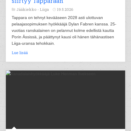
siirtyy Tapparaan
Jääkiekko -
Liiga
19.5.2026
Tappara on tehnyt kevääseen 2028 asti ulottuvan
pelaajasopimuksen hyökkääjä Dylan Fabren kanssa. 25-
vuotias ranskalainen on pelannut kolme edellistä kautta
Porin Ässissä, ja päättynyt kausi oli hänen tähänastisen
Liiga-uransa tehokkain.
Lue lisää