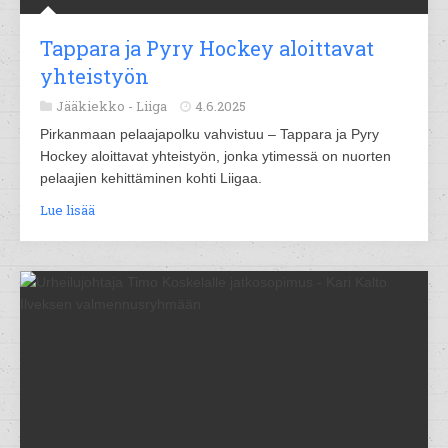
Tappara ja Pyry Hockey aloittavat
yhteistyön
Jääkiekko -
Liiga
4.6.2025
Pirkanmaan pelaajapolku vahvistuu – Tappara ja Pyry
Hockey aloittavat yhteistyön, jonka ytimessä on nuorten
pelaajien kehittäminen kohti Liigaa.
Lue lisää