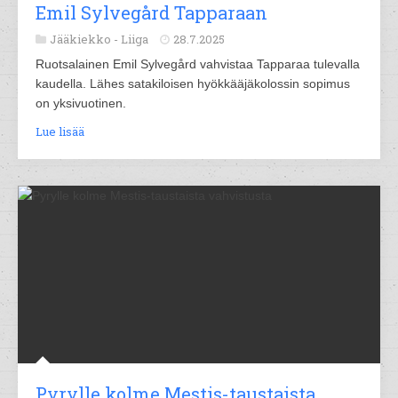
Emil Sylvegård Tapparaan
Jääkiekko -
Liiga
28.7.2025
Ruotsalainen Emil Sylvegård vahvistaa Tapparaa tulevalla
kaudella. Lähes satakiloisen hyökkääjäkolossin sopimus
on yksivuotinen.
Lue lisää
Pyrylle kolme Mestis-taustaista