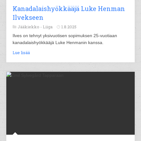
Kanadalaishyökkääjä Luke Henman
Ilvekseen
Jääkiekko -
Liiga
1.8.2025
Ilves on tehnyt yksivuotisen sopimuksen 25-vuotiaan
kanadalaishyökkääjä Luke Henmanin kanssa.
Lue lisää