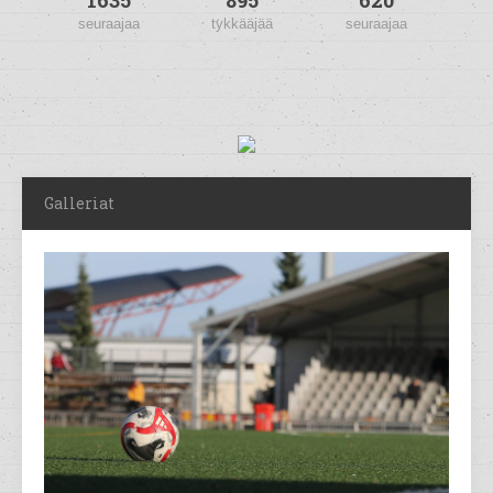
1635
895
620
seuraajaa
tykkääjää
seuraajaa
Galleriat