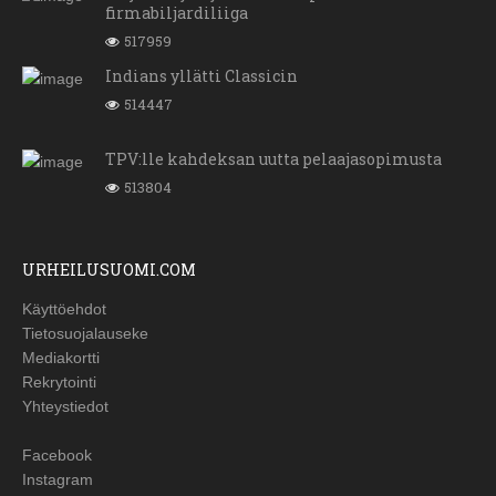
firmabiljardiliiga
517959
Indians yllätti Classicin
514447
TPV:lle kahdeksan uutta pelaajasopimusta
513804
URHEILUSUOMI.COM
Käyttöehdot
Tietosuojalauseke
Mediakortti
Rekrytointi
Yhteystiedot
Facebook
Instagram