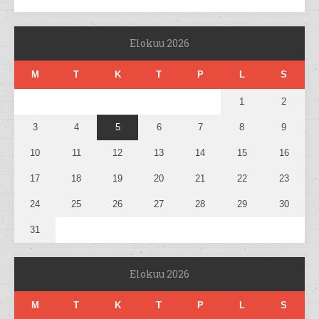
Elokuu 2026
M
T
K
T
P
L
S
1
2
3
4
5
6
7
8
9
10
11
12
13
14
15
16
17
18
19
20
21
22
23
24
25
26
27
28
29
30
31
Elokuu 2026
M
T
K
T
P
L
S