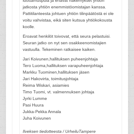
luottamuspula ja eriävät näkemykset yhtiön
jatkosta yhtiön enemmistöomistajan kanssa.
Pattitilanteesta johtuen yhtiön tilinpäätöstä ei ole
voitu vahvistaa, eikä siten kutsua yhtiökokousta
koolle.
Eroavat henkilöt toivovat, että seura pelastuisi.
Seuran jatko on nyt sen osakkeenomistajien
vastuulla. Tekeminen ratkaisee kaiken.
Jari Koivunen,hallituksen puheenjohtaja
Tero Luoma,hallituksen varapuheenjohtaja
Markku Tuominen,hallituksen jäsen
Jari Hakovirta, toimitusjohtaja
Reima Wiskari, asiamies
Timo Tuomi, vt. valmennuksen johtaja
Jyrki Lumme
Pasi Huura
Jukka-Pekka Annala
Juha Koivunen
Ilveksen tiedotteesta / UrheiluTampere