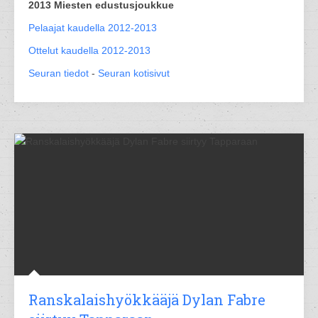
2013 Miesten edustusjoukkue
Pelaajat kaudella 2012-2013
Ottelut kaudella 2012-2013
Seuran tiedot
-
Seuran kotisivut
Ranskalaishyökkääjä Dylan Fabre