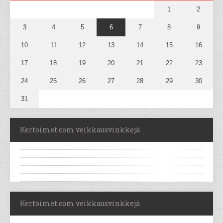
1
2
3
4
5
6
7
8
9
10
11
12
13
14
15
16
17
18
19
20
21
22
23
24
25
26
27
28
29
30
31
Kertoimet.com veikkausvinkkejä
Kertoimet.com veikkausvinkkejä