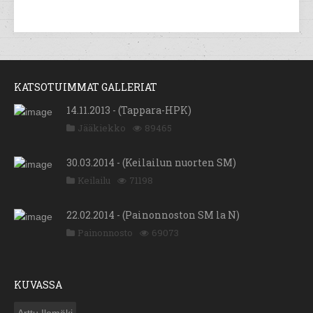
KATSOTUIMMAT GALLERIAT
14.11.2013 - (Tappara-HPK)
Jääkiekko
89465
30.03.2014 - (Keilailun nuorten SM)
Keilailu
71198
22.02.2014 - (Painonnoston SM la N)
Painonnosto
69073
KUVASSA