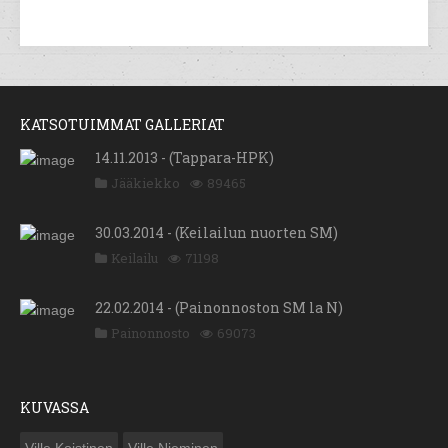
KATSOTUIMMAT GALLERIAT
14.11.2013 - (Tappara-HPK)
Jääkiekko
89465
30.03.2014 - (Keilailun nuorten SM)
Keilailu
71198
22.02.2014 - (Painonnoston SM la N)
Painonnosto
69073
KUVASSA