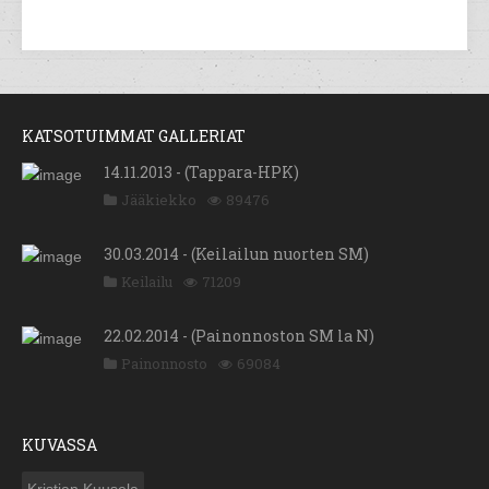
KATSOTUIMMAT GALLERIAT
14.11.2013 - (Tappara-HPK)
Jääkiekko
89476
30.03.2014 - (Keilailun nuorten SM)
Keilailu
71209
22.02.2014 - (Painonnoston SM la N)
Painonnosto
69084
KUVASSA